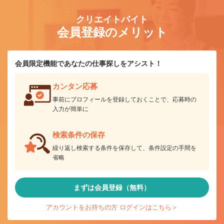
クリエイトバイト
会員登録のメリット
会員限定機能であなたの仕事探しをアシスト！
カンタン応募
事前にプロフィールを登録しておくことで、応募時の
入力が簡単に
検索条件の保存
繰り返し検索する条件を保存して、条件設定の手間を
省略
まずは会員登録（無料）
アカウントをお持ちの方 ログインはこちら＞