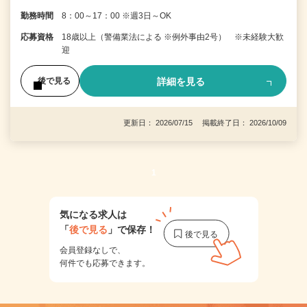
勤務時間
8：00～17：00 ※週3日～OK
応募資格
18歳以上（警備業法による ※例外事由2号） ※未経験大歓
迎
詳細を見る
後で見る
更新日： 2026/07/15 掲載終了日： 2026/10/09
1
気になる求人は
「
後で見る
」で保存！
会員登録なしで、
何件でも応募できます。