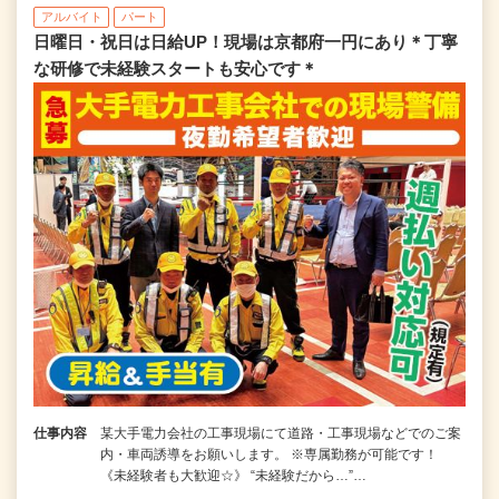
アルバイト
パート
日曜日・祝日は日給UP！現場は京都府一円にあり＊丁寧
な研修で未経験スタートも安心です＊
仕事内容
某大手電力会社の工事現場にて道路・工事現場などでのご案
内・車両誘導をお願いします。 ※専属勤務が可能です！
《未経験者も大歓迎☆》 “未経験だから…”…