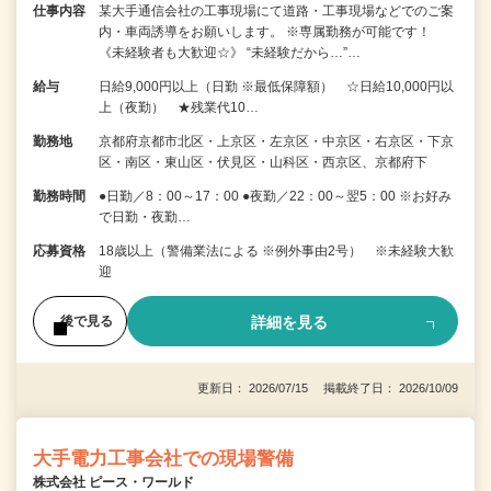
仕事内容
某大手通信会社の工事現場にて道路・工事現場などでのご案
内・車両誘導をお願いします。 ※専属勤務が可能です！
《未経験者も大歓迎☆》 “未経験だから…”…
給与
日給9,000円以上（日勤 ※最低保障額） ☆日給10,000円以
上（夜勤） ★残業代10…
勤務地
京都府京都市北区・上京区・左京区・中京区・右京区・下京
区・南区・東山区・伏見区・山科区・西京区、京都府下
勤務時間
●日勤／8：00～17：00 ●夜勤／22：00～翌5：00 ※お好み
で日勤・夜勤…
応募資格
18歳以上（警備業法による ※例外事由2号） ※未経験大歓
迎
詳細を見る
後で見る
更新日： 2026/07/15 掲載終了日： 2026/10/09
大手電力工事会社での現場警備
株式会社 ピース・ワールド