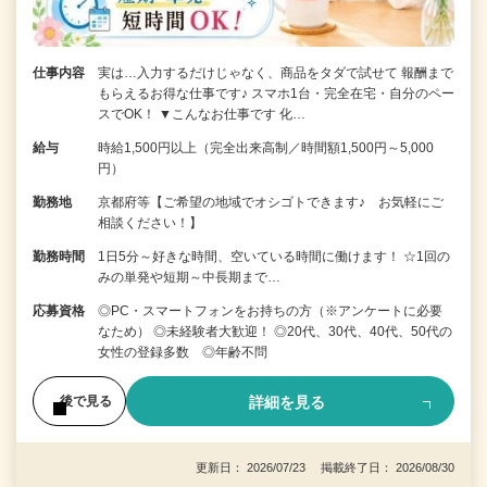
仕事内容
実は…入力するだけじゃなく、商品をタダで試せて 報酬まで
もらえるお得な仕事です♪ スマホ1台・完全在宅・自分のペー
スでOK！ ▼こんなお仕事です 化…
給与
時給1,500円以上（完全出来高制／時間額1,500円～5,000
円）
勤務地
京都府等【ご希望の地域でオシゴトできます♪ お気軽にご
相談ください！】
勤務時間
1日5分～好きな時間、空いている時間に働けます！ ☆1回の
みの単発や短期～中長期まで…
応募資格
◎PC・スマートフォンをお持ちの方（※アンケートに必要
なため） ◎未経験者大歓迎！ ◎20代、30代、40代、50代の
女性の登録多数 ◎年齢不問
詳細を見る
後で見る
更新日： 2026/07/23 掲載終了日： 2026/08/30