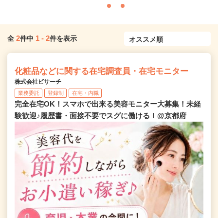
2
1
-
2
全
件中
件を表示
化粧品などに関する在宅調査員・在宅モニター
株式会社ビサーチ
業務委託
登録制
在宅・内職
完全在宅OK！スマホで出来る美容モニター大募集！未経
験歓迎♪履歴書・面接不要でスグに働ける！@京都府