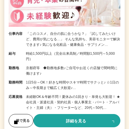
仕事内容
「このコスメ、自分の肌に合うかな？」「試してみたいけ
ど、費用が気になる…」 そんな気持ち、美容モニターで解決
できます♪ 気になる化粧品・健康食品・サプリメン…
給与
時給1,500円以上（完全出来高制／時間額1,500円～5,000
円）
勤務地
京都府等 ◆勤務地多数♪ご自宅やお近くの店舗で間時間に
働けます♪
勤務時間
1日5分～OK！好きな時間やスキマ時間でサクッと♪ ☆1日の
み～中長期まで幅広く大歓迎♪…
応募資格
未経験OK＆年齢不問！夏休みの1回きり・単発も大歓迎！ ★
会社員・派遣社員・契約社員・個人事業主・パート・アルバ
イト・主婦（夫）・フリーターなど、20代～50代…
詳細を見る
後で見る