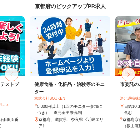
京都府のピックアップPR求人
のテストプ
健康食品・化粧品・治験等のモニ
市委託の
ター
株式会社SOUKEN
洛北運輸株
ab.
5,000円以上（1回のモニター参加に
日給10,
つき） ※完全出来高制
含む
石田町5番
京都府、滋賀県、奈良県《近畿エリ
京都府京
..
ア》
（叡山電