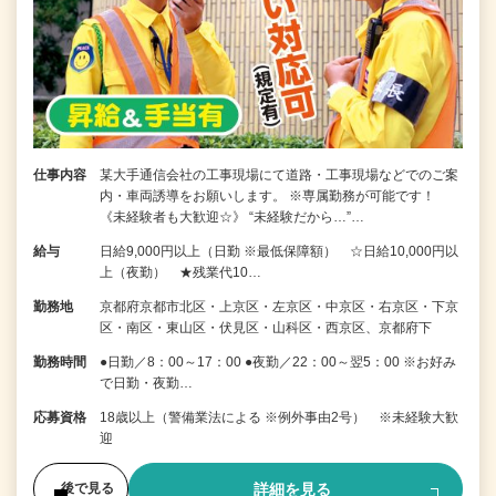
仕事内容
某大手通信会社の工事現場にて道路・工事現場などでのご案
内・車両誘導をお願いします。 ※専属勤務が可能です！
《未経験者も大歓迎☆》 “未経験だから…”…
給与
日給9,000円以上（日勤 ※最低保障額） ☆日給10,000円以
上（夜勤） ★残業代10…
勤務地
京都府京都市北区・上京区・左京区・中京区・右京区・下京
区・南区・東山区・伏見区・山科区・西京区、京都府下
勤務時間
●日勤／8：00～17：00 ●夜勤／22：00～翌5：00 ※お好み
で日勤・夜勤…
応募資格
18歳以上（警備業法による ※例外事由2号） ※未経験大歓
迎
詳細を見る
後で見る