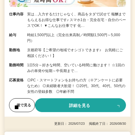
仕事内容
実は…入力するだけじゃなく、商品をタダで試せて 報酬まで
もらえるお得な仕事です♪ スマホ1台・完全在宅・自分のペー
スでOK！ ▼こんなお仕事です 化…
給与
時給1,500円以上（完全出来高制／時間額1,500円～5,000
円）
勤務地
京都府等【ご希望の地域でオシゴトできます♪ お気軽にご
相談ください！】
勤務時間
1日5分～好きな時間、空いている時間に働けます！ ☆1回の
みの単発や短期～中長期まで…
応募資格
◎PC・スマートフォンをお持ちの方（※アンケートに必要
なため） ◎未経験者大歓迎！ ◎20代、30代、40代、50代の
女性の登録多数 ◎年齢不問
詳細を見る
後で見る
更新日： 2026/07/23 掲載終了日： 2026/08/30