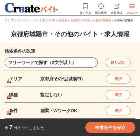
後で見る
閲覧履歴
会員登録
メニュー
クリエイトバイト・パート求人TOP
＞
京都府
＞
京都府その他
＞
京都府城陽市
＞
京都府城陽市・そ
京都府城陽市・その他のバイト・求人情報
検索条件の設定
絞り込む
エリア
京都府その他(城陽市)
選択
職種
指定しない
選択
条件
副業・WワークOK
選択
7
検索条件を保存
全
件ヒットしました