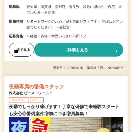
勤務地
愛知県、滋賀県、京都府、奈良県、和歌山県内のご自宅 ※
フルリモート勤務
勤務時間
リモートワークのため、完全自由シフトです！ 詳細はお問い
合わせください。 ＜会社営…
応募資格
＼経験・資格・学歴いっさい不問！／
詳細を見る
後で見る
更新日： 2026/07/15 掲載終了日： 2026/08/26
夜勤専属の警備スタッフ
株式会社 ピース・ワールド
アルバイト
パート
夜勤でしっかり稼げます！丁寧な研修で未経験スタート
も安心◎警備案件増加につき増員募集！