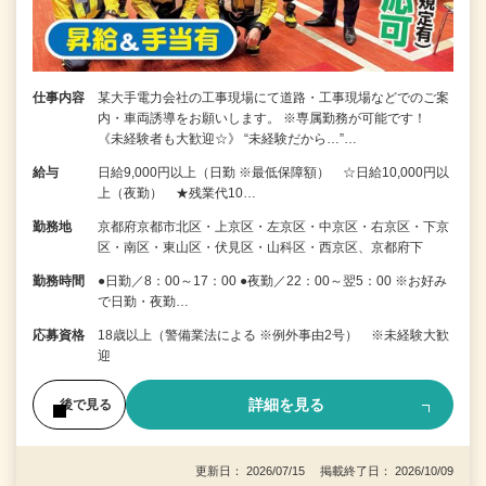
仕事内容
某大手電力会社の工事現場にて道路・工事現場などでのご案
内・車両誘導をお願いします。 ※専属勤務が可能です！
《未経験者も大歓迎☆》 “未経験だから…”…
給与
日給9,000円以上（日勤 ※最低保障額） ☆日給10,000円以
上（夜勤） ★残業代10…
勤務地
京都府京都市北区・上京区・左京区・中京区・右京区・下京
区・南区・東山区・伏見区・山科区・西京区、京都府下
勤務時間
●日勤／8：00～17：00 ●夜勤／22：00～翌5：00 ※お好み
で日勤・夜勤…
応募資格
18歳以上（警備業法による ※例外事由2号） ※未経験大歓
迎
詳細を見る
後で見る
更新日： 2026/07/15 掲載終了日： 2026/10/09