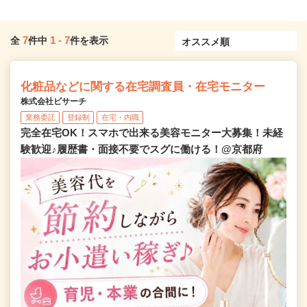
7
1
-
7
全
件中
件を表示
化粧品などに関する在宅調査員・在宅モニター
株式会社ビサーチ
業務委託
登録制
在宅・内職
完全在宅OK！スマホで出来る美容モニター大募集！未経
験歓迎♪履歴書・面接不要でスグに働ける！@京都府