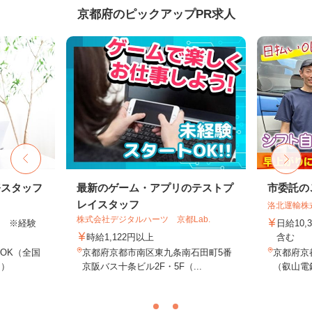
京都府のピックアップPR求人
務スタッフ
最新のゲーム・アプリのテストプ
市委託の
レイスタッフ
洛北運輸株
株式会社デジタルハーツ 京都Lab.
以上 ※経験
日給10,
時給1,122円以上
含む
OK（全国
京都府京都市南区東九条南石田町5番
京都府京
し）
京阪バス十条ビル2F・5F（...
（叡山電