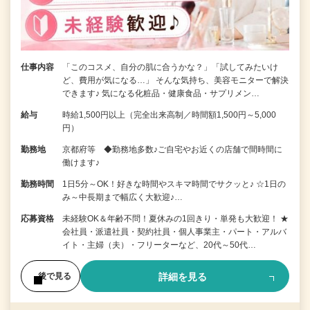
仕事内容
「このコスメ、自分の肌に合うかな？」「試してみたいけ
ど、費用が気になる…」 そんな気持ち、美容モニターで解決
できます♪ 気になる化粧品・健康食品・サプリメン…
給与
時給1,500円以上（完全出来高制／時間額1,500円～5,000
円）
勤務地
京都府等 ◆勤務地多数♪ご自宅やお近くの店舗で間時間に
働けます♪
勤務時間
1日5分～OK！好きな時間やスキマ時間でサクッと♪ ☆1日の
み～中長期まで幅広く大歓迎♪…
応募資格
未経験OK＆年齢不問！夏休みの1回きり・単発も大歓迎！ ★
会社員・派遣社員・契約社員・個人事業主・パート・アルバ
イト・主婦（夫）・フリーターなど、20代～50代…
詳細を見る
後で見る