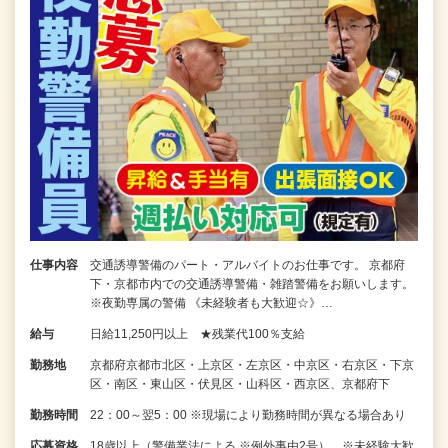
仕事内容
交通誘導警備のパート・アルバイトのお仕事です。 京都府
下・京都市内での交通誘導警備・雑踏警備をお願いします。
※夜勤専属の警備 《未経験者も大歓迎☆》…
給与
日給11,250円以上 ★残業代100％支給
勤務地
京都府京都市北区・上京区・左京区・中京区・右京区・下京
区・南区・東山区・伏見区・山科区・西京区、京都府下
勤務時間
22：00～翌5：00 ※現場により勤務時間が異なる場合あり
応募資格
18歳以上（警備業法による ※例外事由2号） ※未経験大歓