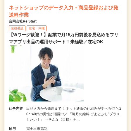
ネットショップのデータ入力・商品登録および発
送軽作業
合同会社Re Start
業務委託
在宅・内職
【Wワーク歓迎！】副業で月15万円前後を見込めるフリ
マアプリ出品の運用サポート！未経験／在宅OK
仕事内容
出品入力から発送まで！ ネット通販の仕組みが学べる◎ ＼2
0〜40代の男性が活躍中／ 「毎月の給料に“あと少し”プラス
したい！」 ⇒そんな〈目標〉を…
給与
完全出来高制