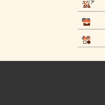
エリア
職種
条件