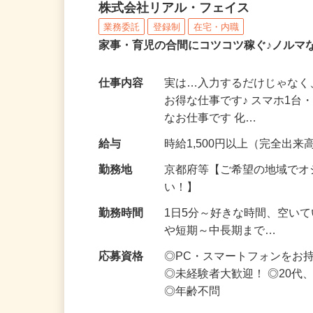
化粧品・サプリの在宅デ
株式会社リアル・フェイス
業務委託
登録制
在宅・内職
家事・育児の合間にコツコツ稼ぐ♪ノルマ
仕事内容
実は…入力するだけじゃなく
お得な仕事です♪ スマホ1台
なお仕事です 化…
給与
時給1,500円以上（完全出来高
勤務地
京都府等【ご希望の地域でオ
い！】
勤務時間
1日5分～好きな時間、空い
や短期～中長期まで…
応募資格
◎PC・スマートフォンをお
◎未経験者大歓迎！ ◎20代