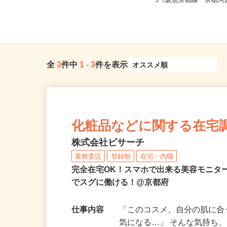
京都府八幡市八幡御幸谷23-2（車・
京都府京都市下京区仏光
バイク通勤OK）／オブリステ...
−5（阪急京都線「京都河原
全
3
件中
1
-
3
件を表示
化粧品などに関する在宅
株式会社ビサーチ
業務委託
登録制
在宅・内職
完全在宅OK！スマホで出来る美容モニタ
でスグに働ける！@京都府
仕事内容
「このコスメ、自分の肌に