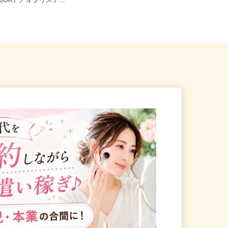
八幡市八幡御幸谷23-2（車・
京都府京都市下京区仏光寺東町127
勤OK）／オブリステ...
−5（阪急京都線「京都河原町駅...