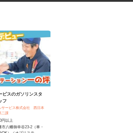
サービスのガソリンスタ
フォトスタジオのヘアメイクス
タッフ
タッフ
ールサービス株式会社 西日本
売第二課
スタジオRECT（レクト） 京都本店
,130円以上
時給1,500円以上