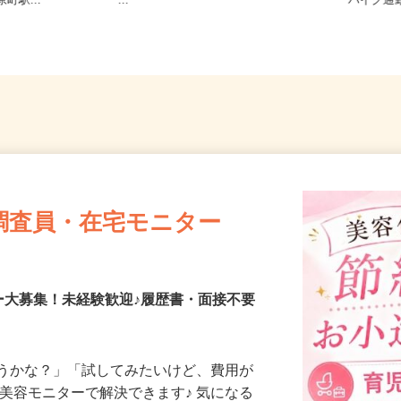
寺東町127
和歌山県内のご自宅 ※フルリモ
京都府
町駅...
ー...
バイク通
調査員・在宅モニター
ー大募集！未経験歓迎♪履歴書・面接不要
合うかな？」「試してみたいけど、費用が