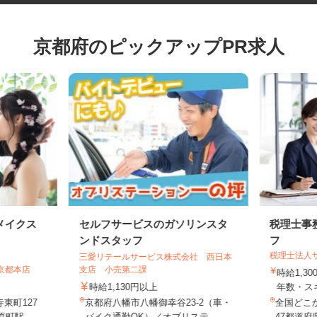
京都府のピックアップPR求人
メイクス
セルフサービスのガソリンスタ
税理士
ンドスタッフ
フ
税理士法
三愛リテールサービス株式会社 西日本
 京都本店
支店 小売第二課
時給1,
時給1,130円以上
年数・