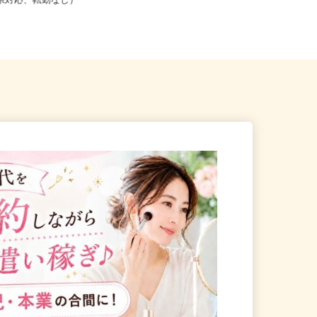
こからでも在宅勤務OK（全国
京都府京都市下京区仏光寺東町127
道府県対応、転勤なし）
−5（阪急京都線「京都河原町駅...