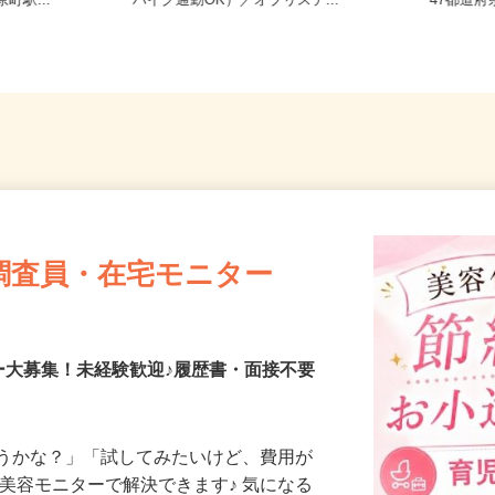
寺東町127
京都府八幡市八幡御幸谷23-2（車・
全国ど
町駅...
バイク通勤OK）／オブリステ...
47都
調査員・在宅モニター
ー大募集！未経験歓迎♪履歴書・面接不要
合うかな？」「試してみたいけど、費用が