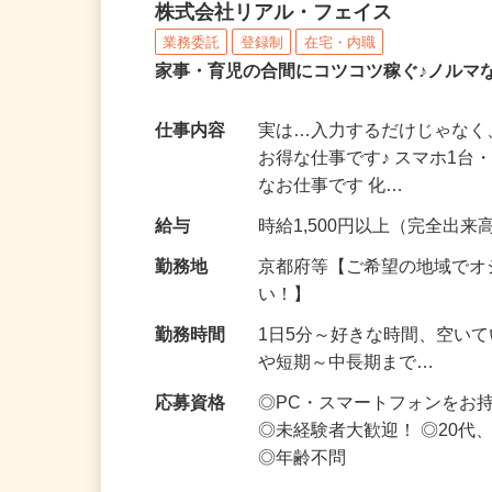
化粧品・サプリの在宅デ
株式会社リアル・フェイス
業務委託
登録制
在宅・内職
家事・育児の合間にコツコツ稼ぐ♪ノルマ
仕事内容
実は…入力するだけじゃなく
お得な仕事です♪ スマホ1台
なお仕事です 化…
給与
時給1,500円以上（完全出来高
勤務地
京都府等【ご希望の地域でオ
い！】
勤務時間
1日5分～好きな時間、空い
や短期～中長期まで…
応募資格
◎PC・スマートフォンをお
◎未経験者大歓迎！ ◎20代