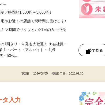
、美容モニターで解決できます♪ 気になる
メン…
制／時間額1,500円～5,000円）
自宅やお近くの店舗で間時間に働けます♪
スキマ時間でサクッと♪ ☆1日のみ～中長
みの1回きり・単発も大歓迎！ ★会社員・
事業主・パート・アルバイト・主婦
後で見
代～50代…
更新日： 2026/08/05 掲載終了日： 2026/08/30