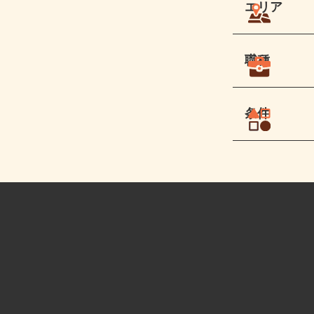
エリア
職種
条件