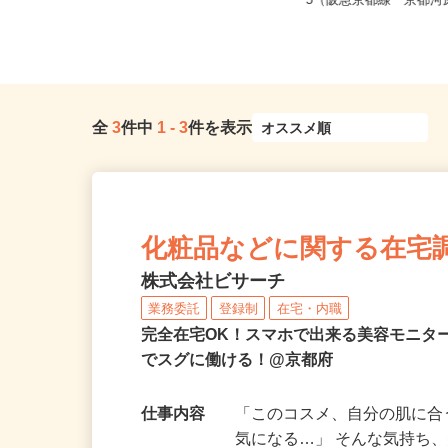
全国どこからでも在宅勤務OK（全国
京都府京都市下京区仏光
47都道府県対応、転勤なし）
−5（阪急京都線「京都河原
全
3
件中
1
-
3
件を表示
化粧品などに関する在宅
株式会社ビサーチ
業務委託
登録制
在宅・内職
完全在宅OK！スマホで出来る美容モニタ
でスグに働ける！@京都府
仕事内容
「このコスメ、自分の肌に