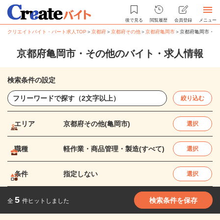
後で見る
閲覧履歴
会員登録
メニュー
クリエイトバイト・パート求人TOP
＞
京都府
＞
京都府その他
＞
京都府亀岡市
＞
京都府亀岡市・そ
京都府亀岡市・その他のバイト・求人情報
検索条件の設定
絞り込む
エリア
京都府その他(亀岡市)
選択
職種
軽作業・商品管理・製造(すべて)
選択
条件
指定しない
選択
5
検索条件を保存
全
件ヒットしました