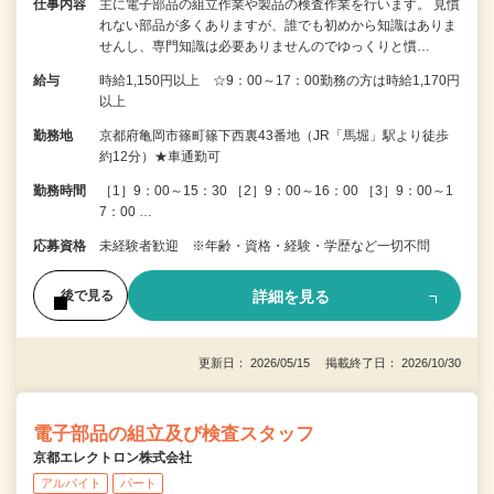
仕事内容
主に電子部品の組立作業や製品の検査作業を行います。 見慣
れない部品が多くありますが、誰でも初めから知識はありま
せんし、専門知識は必要ありませんのでゆっくりと慣…
給与
時給1,150円以上 ☆9：00～17：00勤務の方は時給1,170円
以上
勤務地
京都府亀岡市篠町篠下西裏43番地（JR「馬堀」駅より徒歩
約12分）★車通勤可
勤務時間
［1］9：00～15：30 ［2］9：00～16：00 ［3］9：00～1
7：00 …
応募資格
未経験者歓迎 ※年齢・資格・経験・学歴など一切不問
詳細を見る
後で見る
更新日： 2026/05/15 掲載終了日： 2026/10/30
電子部品の組立及び検査スタッフ
京都エレクトロン株式会社
アルバイト
パート