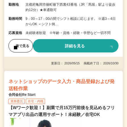
勤務地
京都府亀岡市篠町篠下西裏43番地（JR「馬堀」駅より徒歩
約12分）★車通勤可
勤務時間
9：00～17：00の間でシフト相談に応じます。 ※週3～4日
からOK ＜シフト例…
応募資格
未経験者歓迎 ※年齢・資格・経験・学歴など一切不問
詳細を見る
後で見る
更新日： 2026/05/15 掲載終了日： 2026/10/30
ネットショップのデータ入力・商品登録および発
送軽作業
合同会社Re Start
業務委託
在宅・内職
【Wワーク歓迎！】副業で月15万円前後を見込めるフリ
マアプリ出品の運用サポート！未経験／在宅OK