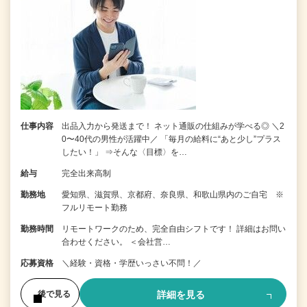
仕事内容
出品入力から発送まで！ ネット通販の仕組みが学べる◎ ＼2
0〜40代の男性が活躍中／ 「毎月の給料に“あと少し”プラス
したい！」 ⇒そんな〈目標〉を…
給与
完全出来高制
勤務地
愛知県、滋賀県、京都府、奈良県、和歌山県内のご自宅 ※
フルリモート勤務
勤務時間
リモートワークのため、完全自由シフトです！ 詳細はお問い
合わせください。 ＜会社営…
応募資格
＼経験・資格・学歴いっさい不問！／
詳細を見る
後で見る