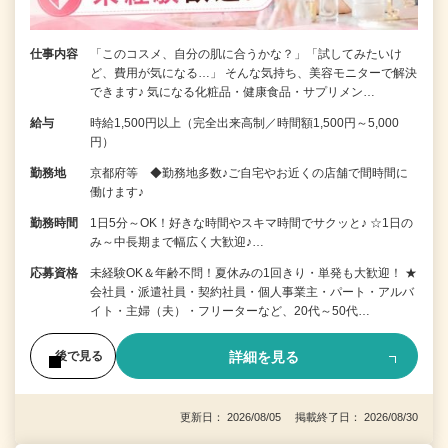
仕事内容
「このコスメ、自分の肌に合うかな？」「試してみたいけ
ど、費用が気になる…」 そんな気持ち、美容モニターで解決
できます♪ 気になる化粧品・健康食品・サプリメン…
給与
時給1,500円以上（完全出来高制／時間額1,500円～5,000
円）
勤務地
京都府等 ◆勤務地多数♪ご自宅やお近くの店舗で間時間に
働けます♪
勤務時間
1日5分～OK！好きな時間やスキマ時間でサクッと♪ ☆1日の
み～中長期まで幅広く大歓迎♪…
応募資格
未経験OK＆年齢不問！夏休みの1回きり・単発も大歓迎！ ★
会社員・派遣社員・契約社員・個人事業主・パート・アルバ
イト・主婦（夫）・フリーターなど、20代～50代…
詳細を見る
後で見る
更新日： 2026/08/05 掲載終了日： 2026/08/30