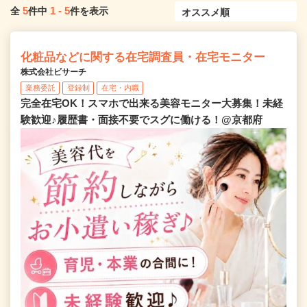
5
1
-
5
全
件中
件を表示
化粧品などに関する在宅調査員・在宅モニター
株式会社ビサーチ
業務委託
登録制
在宅・内職
完全在宅OK！スマホで出来る美容モニター大募集！未経
験歓迎♪履歴書・面接不要でスグに働ける！@京都府