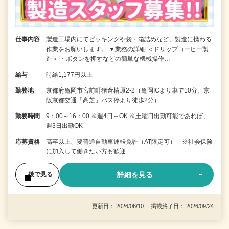
仕事内容
製造工場内にてピッキングや袋・箱詰めなど、製造に携わる
作業をお願いします。 ▼業務の詳細 ＜ドリップコーヒー製
造＞ ・ボタンを押すなどの簡単な機械操作…
給与
時給1,177円以上
勤務地
京都府亀岡市宮前町猪倉椿原2-2（亀岡ICより車で10分、京
阪京都交通「高芝」バス停より徒歩2分）
勤務時間
9：00～16：00 ※週4日～OK ※土曜日出勤可能であれば、
週3日出勤OK
応募資格
高卒以上、要普通自動車運転免許（AT限定可） ※社会保険
に加入して働きたい方も歓迎
詳細を見る
後で見る
更新日： 2026/06/10 掲載終了日： 2026/09/24