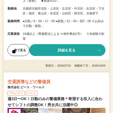
上（夜勤） ★残業代10…
勤務地
京都府京都市北区・上京区・左京区・中京区・右京区・下京
区・南区・東山区・伏見区・山科区・西京区、京都府下
勤務時間
●日勤／8：00～17：00 ●夜勤／22：00～翌5：00 ※お好み
で日勤・夜勤…
応募資格
18歳以上（警備業法による ※例外事由2号） ※未経験大歓
迎
詳細を見る
後で見る
更新日： 2026/07/15 掲載終了日： 2026/10/09
交通誘導などの警備員
株式会社 ピース・ワールド
アルバイト
パート
週3日〜OK！日勤のみの警備業務＊希望する収入に合わ
せてシフトの調整OK！男女共に活躍中◎