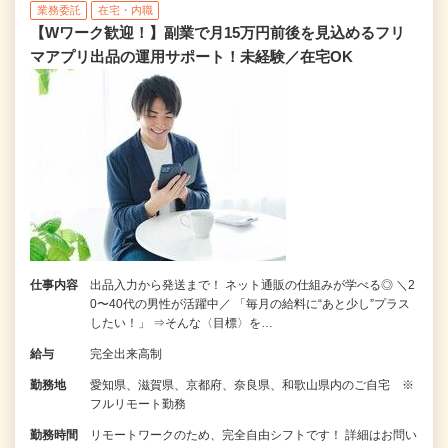
業務委託
在宅・内職
【Wワーク歓迎！】副業で月15万円前後を見込めるフリ
マアプリ出品の運用サポート！未経験／在宅OK
仕事内容
出品入力から発送まで！ ネット通販の仕組みが学べる◎ ＼2
0〜40代の男性が活躍中／ 「毎月の給料に“あと少し”プラス
したい！」 ⇒そんな〈目標〉を…
給与
完全出来高制
勤務地
愛知県、滋賀県、京都府、奈良県、和歌山県内のご自宅 ※
フルリモート勤務
勤務時間
リモートワークのため、完全自由シフトです！ 詳細はお問い