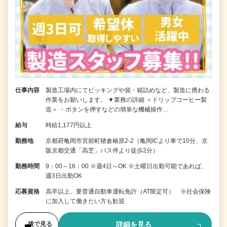
仕事内容
製造工場内にてピッキングや袋・箱詰めなど、製造に携わる
作業をお願いします。 ▼業務の詳細 ＜ドリップコーヒー製
造＞ ・ボタンを押すなどの簡単な機械操作…
給与
時給1,177円以上
勤務地
京都府亀岡市宮前町猪倉椿原2-2（亀岡ICより車で10分、京
阪京都交通「高芝」バス停より徒歩2分）
勤務時間
9：00～16：00 ※週4日～OK ※土曜日出勤可能であれば、
週3日出勤OK
応募資格
高卒以上、要普通自動車運転免許（AT限定可） ※社会保険
に加入して働きたい方も歓迎
詳細を見る
後で見る