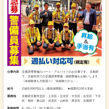
仕事内容
交通誘導警備のパート・アルバイトのお仕事です。 京都府
下、京都市内での交通誘導警備・雑踏警備をお願いします。
《未経験者も大歓迎☆》 “未経験だから……
給与
日給9,000円以上（最低保障額） ★残業代100％支給
勤務地
京都府京都市北区・上京区・左京区・中京区・右京区・下京
区・南区・東山区・伏見区・山科区・西京区、京都府下
勤務時間
8：00～17：00 ※週3日～OK