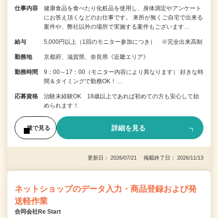
仕事内容
健康食品を食べたり化粧品を使用し、身体測定やアンケート
にお答え頂くなどのお仕事です。 来所が無くご自宅で出来る
案件や、弊社以外の場所で実施する案件もございます…
給与
5,000円以上（1回のモニター参加につき） ※完全出来高制
勤務地
京都府、滋賀県、奈良県《近畿エリア》
勤務時間
9：00～17：00（モニター内容により異なります） 好きな時
間＆タイミングで勤務OK！…
応募資格
治験未経験OK 18歳以上であれば初めての方も安心して始
められます！
詳細を見る
後で見る
更新日： 2026/07/21 掲載終了日： 2026/11/13
ネットショップのデータ入力・商品登録および発
送軽作業
合同会社Re Start