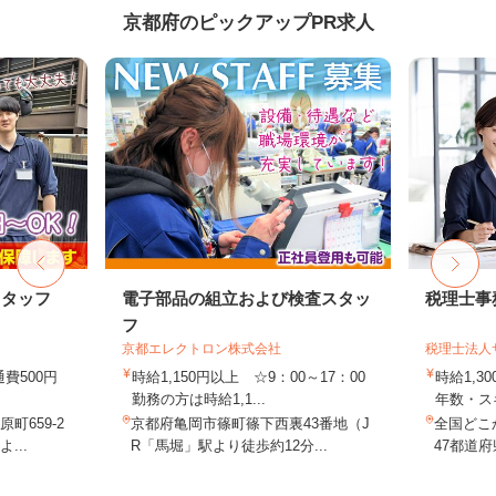
京都府のピックアップPR求人
スタッフ
電子部品の組立および検査スタッ
税理士事
フ
京都エレクトロン株式会社
税理士法人
通費500円
時給1,150円以上 ☆9：00～17：00
時給1,3
勤務の方は時給1,1...
年数・ス
町659-2
京都府亀岡市篠町篠下西裏43番地（J
全国どこ
...
R「馬堀」駅より徒歩約12分...
47都道