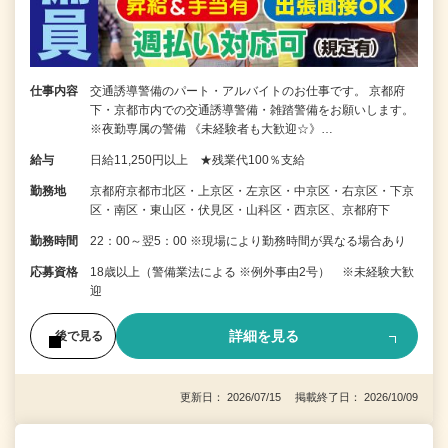
仕事内容
交通誘導警備のパート・アルバイトのお仕事です。 京都府
下・京都市内での交通誘導警備・雑踏警備をお願いします。
※夜勤専属の警備 《未経験者も大歓迎☆》…
給与
日給11,250円以上 ★残業代100％支給
勤務地
京都府京都市北区・上京区・左京区・中京区・右京区・下京
区・南区・東山区・伏見区・山科区・西京区、京都府下
勤務時間
22：00～翌5：00 ※現場により勤務時間が異なる場合あり
応募資格
18歳以上（警備業法による ※例外事由2号） ※未経験大歓
迎
詳細を見る
後で見る
更新日： 2026/07/15 掲載終了日： 2026/10/09