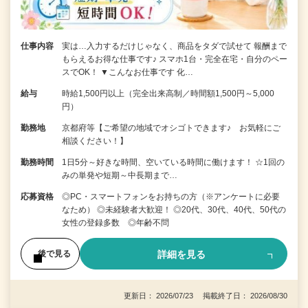
仕事内容
実は…入力するだけじゃなく、商品をタダで試せて 報酬まで
もらえるお得な仕事です♪ スマホ1台・完全在宅・自分のペー
スでOK！ ▼こんなお仕事です 化…
給与
時給1,500円以上（完全出来高制／時間額1,500円～5,000
円）
勤務地
京都府等【ご希望の地域でオシゴトできます♪ お気軽にご
相談ください！】
勤務時間
1日5分～好きな時間、空いている時間に働けます！ ☆1回の
みの単発や短期～中長期まで…
応募資格
◎PC・スマートフォンをお持ちの方（※アンケートに必要
なため） ◎未経験者大歓迎！ ◎20代、30代、40代、50代の
女性の登録多数 ◎年齢不問
詳細を見る
後で見る
更新日： 2026/07/23 掲載終了日： 2026/08/30