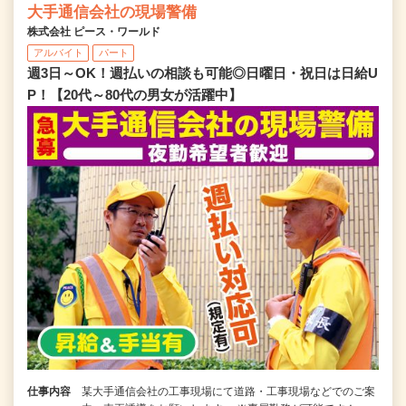
大手通信会社の現場警備
株式会社 ピース・ワールド
アルバイト
パート
週3日～OK！週払いの相談も可能◎日曜日・祝日は日給U
P！【20代～80代の男女が活躍中】
仕事内容
某大手通信会社の工事現場にて道路・工事現場などでのご案