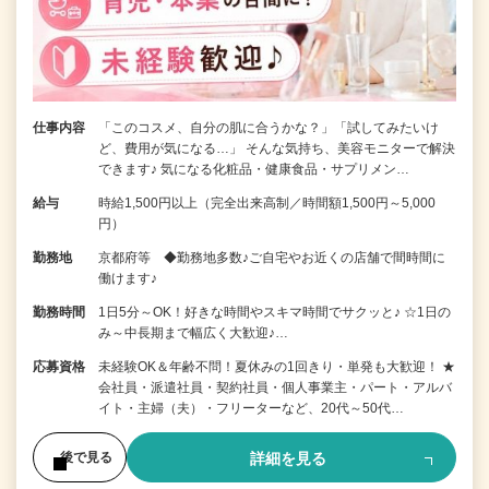
仕事内容
「このコスメ、自分の肌に合うかな？」「試してみたいけ
ど、費用が気になる…」 そんな気持ち、美容モニターで解決
できます♪ 気になる化粧品・健康食品・サプリメン…
給与
時給1,500円以上（完全出来高制／時間額1,500円～5,000
円）
勤務地
京都府等 ◆勤務地多数♪ご自宅やお近くの店舗で間時間に
働けます♪
勤務時間
1日5分～OK！好きな時間やスキマ時間でサクッと♪ ☆1日の
み～中長期まで幅広く大歓迎♪…
応募資格
未経験OK＆年齢不問！夏休みの1回きり・単発も大歓迎！ ★
会社員・派遣社員・契約社員・個人事業主・パート・アルバ
イト・主婦（夫）・フリーターなど、20代～50代…
詳細を見る
後で見る