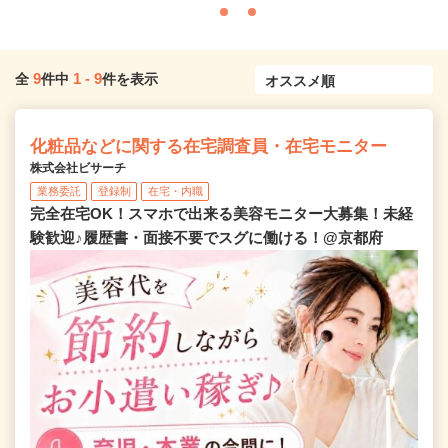
9
1
-
9
全
件中
件を表示
化粧品などに関する在宅調査員・在宅モニター
株式会社ビサーチ
業務委託
登録制
在宅・内職
完全在宅OK！スマホで出来る美容モニター大募集！未経
験歓迎♪履歴書・面接不要でスグに働ける！@京都府