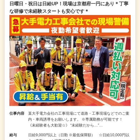
日曜日・祝日は日給UP！現場は京都府一円にあり＊丁寧
な研修で未経験スタートも安心です＊
仕事内容
某大手電力会社の工事現場にて道路・工事現場などでのご案
内・車両誘導をお願いします。 ※専属勤務が可能です！
《未経験者も大歓迎☆》 “未経験だから…”…
給与
日給9,000円以上（日勤 ※最低保障額） ☆日給10,000円以