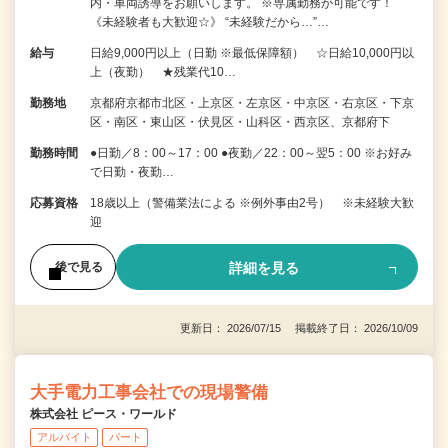
内・車両誘導をお願いします。 ※専属勤務が可能です！
《未経験者も大歓迎☆》 “未経験だから…”…
給与
日給9,000円以上（日勤 ※最低保障額） ☆日給10,000円以
上（夜勤） ★残業代10…
勤務地
京都府京都市北区・上京区・左京区・中京区・右京区・下京
区・南区・東山区・伏見区・山科区・西京区、京都府下
勤務時間
●日勤／8：00～17：00 ●夜勤／22：00～翌5：00 ※お好み
で日勤・夜勤…
応募資格
18歳以上（警備業法による ※例外事由2号） ※未経験大歓
迎
詳細を見る
後で見る
更新日： 2026/07/15 掲載終了日： 2026/10/09
大手電力工事会社での現場警備
株式会社 ピース・ワールド
アルバイト
パート