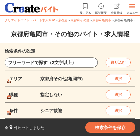
後で見る
閲覧履歴
会員登録
メニュー
クリエイトバイト・パート求人TOP
＞
京都府
＞
京都府その他
＞
京都府亀岡市
＞
京都府亀岡市・そ
京都府亀岡市・その他のバイト・求人情報
検索条件の設定
絞り込む
エリア
京都府その他(亀岡市)
選択
職種
指定しない
選択
条件
シニア歓迎
選択
9
検索条件を保存
全
件ヒットしました