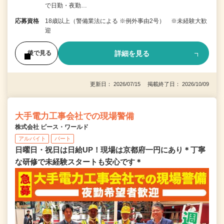
で日勤・夜勤…
応募資格
18歳以上（警備業法による ※例外事由2号） ※未経験大歓
迎
詳細を見る
後で見る
更新日： 2026/07/15 掲載終了日： 2026/10/09
大手電力工事会社での現場警備
株式会社 ピース・ワールド
アルバイト
パート
日曜日・祝日は日給UP！現場は京都府一円にあり＊丁寧
な研修で未経験スタートも安心です＊