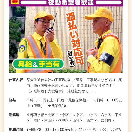
仕事内容
某大手通信会社の工事現場にて道路・工事現場などでのご案
内・車両誘導をお願いします。 ※専属勤務が可能です！
《未経験者も大歓迎☆》 “未経験だから…”…
給与
日給9,000円以上（日勤 ※最低保障額） ☆日給10,000円以
上（夜勤） ★残業代10…
勤務地
京都府京都市北区・上京区・左京区・中京区・右京区・下京
区・南区・東山区・伏見区・山科区・西京区、京都府下
勤務時間
●日勤／8：00～17：00 ●夜勤／22：00～翌5：00 ※お好み