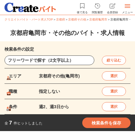
後で見る
閲覧履歴
会員登録
メニュー
クリエイトバイト・パート求人TOP
＞
京都府
＞
京都府その他
＞
京都府亀岡市
＞
京都府亀岡市・そ
京都府亀岡市・その他のバイト・求人情報
検索条件の設定
絞り込む
エリア
京都府その他(亀岡市)
選択
職種
指定しない
選択
条件
週2、週3日から
選択
7
検索条件を保存
全
件ヒットしました