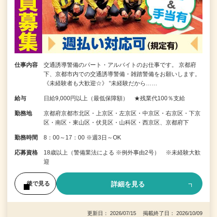
仕事内容
交通誘導警備のパート・アルバイトのお仕事です。 京都府
下、京都市内での交通誘導警備・雑踏警備をお願いします。
《未経験者も大歓迎☆》 “未経験だから……
給与
日給9,000円以上（最低保障額） ★残業代100％支給
勤務地
京都府京都市北区・上京区・左京区・中京区・右京区・下京
区・南区・東山区・伏見区・山科区・西京区、京都府下
勤務時間
8：00～17：00 ※週3日～OK
応募資格
18歳以上（警備業法による ※例外事由2号） ※未経験大歓
迎
詳細を見る
後で見る
更新日： 2026/07/15 掲載終了日： 2026/10/09