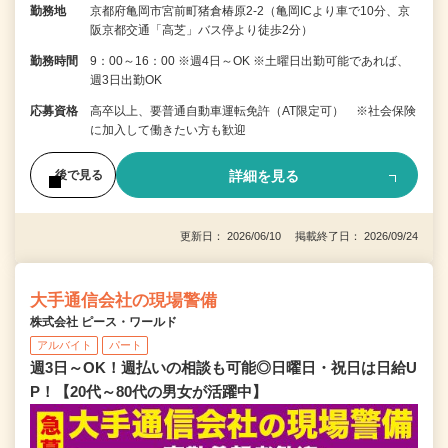
勤務地
京都府亀岡市宮前町猪倉椿原2-2（亀岡ICより車で10分、京
阪京都交通「高芝」バス停より徒歩2分）
勤務時間
9：00～16：00 ※週4日～OK ※土曜日出勤可能であれば、
週3日出勤OK
応募資格
高卒以上、要普通自動車運転免許（AT限定可） ※社会保険
に加入して働きたい方も歓迎
詳細を見る
後で見る
更新日： 2026/06/10 掲載終了日： 2026/09/24
大手通信会社の現場警備
株式会社 ピース・ワールド
アルバイト
パート
週3日～OK！週払いの相談も可能◎日曜日・祝日は日給U
P！【20代～80代の男女が活躍中】