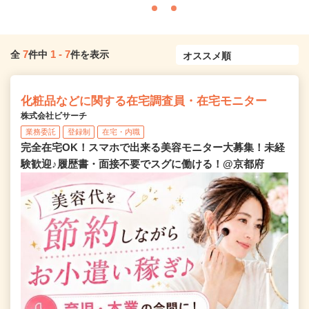
7
1
-
7
全
件中
件を表示
化粧品などに関する在宅調査員・在宅モニター
株式会社ビサーチ
業務委託
登録制
在宅・内職
完全在宅OK！スマホで出来る美容モニター大募集！未経
験歓迎♪履歴書・面接不要でスグに働ける！@京都府