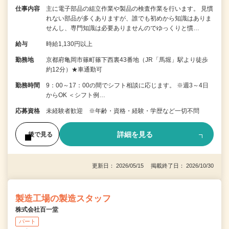
仕事内容
主に電子部品の組立作業や製品の検査作業を行います。 見慣
れない部品が多くありますが、誰でも初めから知識はありま
せんし、専門知識は必要ありませんのでゆっくりと慣…
給与
時給1,130円以上
勤務地
京都府亀岡市篠町篠下西裏43番地（JR「馬堀」駅より徒歩
約12分）★車通勤可
勤務時間
9：00～17：00の間でシフト相談に応じます。 ※週3～4日
からOK ＜シフト例…
応募資格
未経験者歓迎 ※年齢・資格・経験・学歴など一切不問
詳細を見る
後で見る
更新日： 2026/05/15 掲載終了日： 2026/10/30
製造工場の製造スタッフ
株式会社百一堂
パート