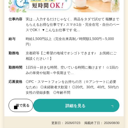
仕事内容
実は…入力するだけじゃなく、商品をタダで試せて 報酬まで
もらえるお得な仕事です♪ スマホ1台・完全在宅・自分のペー
スでOK！ ▼こんなお仕事です 化…
給与
時給1,500円以上（完全出来高制／時間額1,500円～5,000
円）
勤務地
京都府等【ご希望の地域でオシゴトできます♪ お気軽にご
相談ください！】
勤務時間
1日5分～好きな時間、空いている時間に働けます！ ☆1回の
みの単発や短期～中長期まで…
応募資格
◎PC・スマートフォンをお持ちの方（※アンケートに必要
なため） ◎未経験者大歓迎！ ◎20代、30代、40代、50代の
女性の登録多数 ◎年齢不問
詳細を見る
後で見る
更新日： 2026/07/23 掲載終了日： 2026/08/30