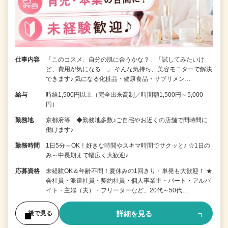
仕事内容
「このコスメ、自分の肌に合うかな？」「試してみたいけ
ど、費用が気になる…」 そんな気持ち、美容モニターで解決
できます♪ 気になる化粧品・健康食品・サプリメン…
給与
時給1,500円以上（完全出来高制／時間額1,500円～5,000
円）
勤務地
京都府等 ◆勤務地多数♪ご自宅やお近くの店舗で間時間に
働けます♪
勤務時間
1日5分～OK！好きな時間やスキマ時間でサクッと♪ ☆1日の
み～中長期まで幅広く大歓迎♪…
応募資格
未経験OK＆年齢不問！夏休みの1回きり・単発も大歓迎！ ★
会社員・派遣社員・契約社員・個人事業主・パート・アルバ
イト・主婦（夫）・フリーターなど、20代～50代…
詳細を見る
後で見る