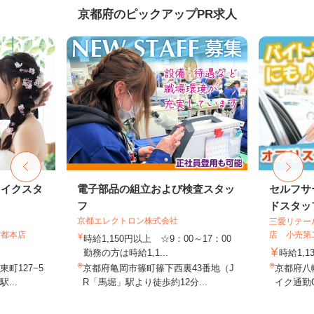
京都府のピックアップPR求人
メイクスタ
電子部品の組立および検査スタッ
セルフサ
フ
ドスタッ
京都エレクトロン株式会社
三愛リテー
京都本店
店 小売第
時給1,150円以上 ☆9：00～17：00
勤務の方は時給1,1...
時給1,1
町127−5
京都府亀岡市篠町篠下西裏43番地（J
京都府八
...
R「馬堀」駅より徒歩約12分...
イク通勤O