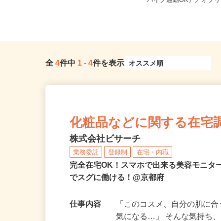
京都府亀岡市篠町篠下西裏43番地（J
京都府八幡市八幡御幸谷2
R「馬堀」駅より徒歩約12分...
バイク通勤OK）／オブリス
全
4
件中
1
-
4
件を表示
化粧品などに関する在宅
株式会社ビサーチ
業務委託
登録制
在宅・内職
完全在宅OK！スマホで出来る美容モニタ
でスグに働ける！@京都府
仕事内容
「このコスメ、自分の肌に