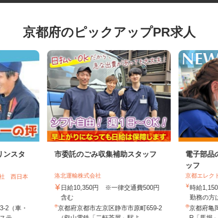
京都府のピックアップPR求人
リンスタ
市委託のごみ収集補助スタッフ
電子部
ッフ
洛北運輸株式会社
京都エレ
会社 西日本
日給10,350円 ※一律交通費500円
時給1,
含む
勤務の方