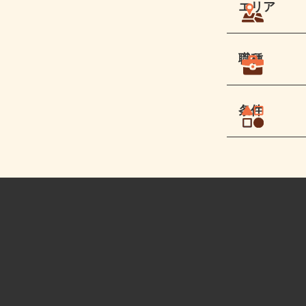
エリア
職種
条件