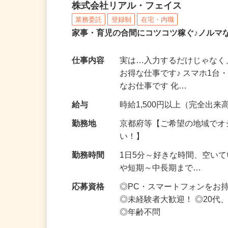
化粧品・サプリの在宅デ
株式会社リアル・フェイス
業務委託
登録制
在宅・内職
家事・育児の合間にコツコツ稼ぐ♪ノルマ
仕事内容
実は…入力するだけじゃなく
お得な仕事です♪ スマホ1台
なお仕事です 化…
給与
時給1,500円以上（完全出来高
勤務地
京都府等【ご希望の地域でオ
い！】
勤務時間
1日5分～好きな時間、空い
や短期～中長期まで…
応募資格
◎PC・スマートフォンをお
◎未経験者大歓迎！ ◎20代