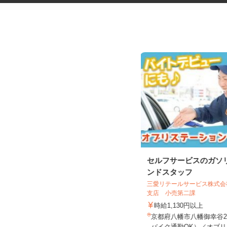
電子部品の組立および検査スタ
セルフサービスのガソ
ッフ
ンドスタッフ
京都エレクトロン株式会社
三愛リテールサービス株式
支店 小売第二課
時給1,150円以上 ☆9：00～17：00
勤務の方は時給1,1...
時給1,130円以上