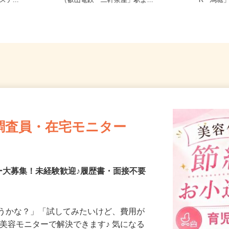
3-2（車・
京都府京都市左京区静市市原町659-2
京都府
テ...
（叡山電鉄「二軒茶屋」駅よ...
R「馬堀
調査員・在宅モニター
ー大募集！未経験歓迎♪履歴書・面接不要
合うかな？」「試してみたいけど、費用が