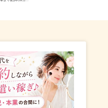
亀岡市篠町篠下西裏43番地（J
京都府八幡市八幡御幸谷23-2（車・
」駅より徒歩約12分...
バイク通勤OK）／オブリステ...