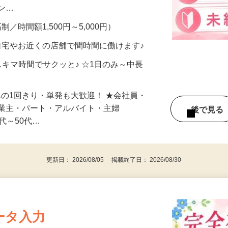
、美容モニターで解決できます♪ 気になる
メン…
制／時間額1,500円～5,000円）
自宅やお近くの店舗で間時間に働けます♪
スキマ時間でサクッと♪ ☆1日のみ～中長
みの1回きり・単発も大歓迎！ ★会社員・
事業主・パート・アルバイト・主婦
後で見
代～50代…
更新日： 2026/08/05 掲載終了日： 2026/08/30