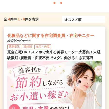
4
1
-
4
全
件中
件を表示
化粧品などに関する在宅調査員・在宅モニター
株式会社ビサーチ
業務委託
登録制
在宅・内職
完全在宅OK！スマホで出来る美容モニター大募集！未経
験歓迎♪履歴書・面接不要でスグに働ける！@京都府