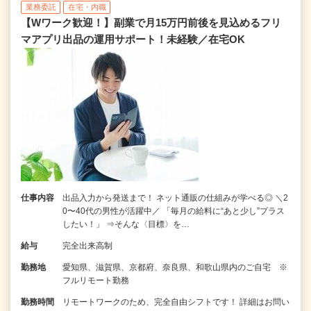
業務委託
在宅・内職
【Wワーク歓迎！】副業で月15万円前後を見込めるフリ
マアプリ出品の運用サポート！未経験／在宅OK
仕事内容
出品入力から発送まで！ ネット通販の仕組みが学べる◎ ＼2
0〜40代の男性が活躍中／ 「毎月の給料に“あと少し”プラス
したい！」 ⇒そんな〈目標〉を…
給与
完全出来高制
勤務地
愛知県、滋賀県、京都府、奈良県、和歌山県内のご自宅 ※
フルリモート勤務
勤務時間
リモートワークのため、完全自由シフトです！ 詳細はお問い