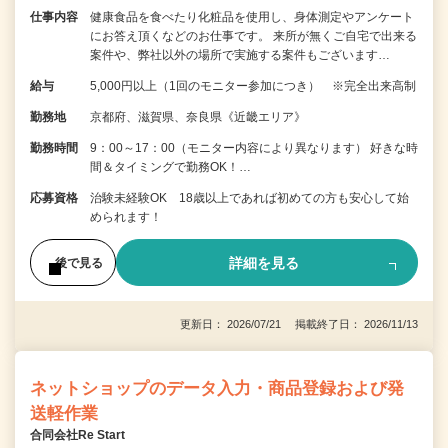
仕事内容
健康食品を食べたり化粧品を使用し、身体測定やアンケート
にお答え頂くなどのお仕事です。 来所が無くご自宅で出来る
案件や、弊社以外の場所で実施する案件もございます…
給与
5,000円以上（1回のモニター参加につき） ※完全出来高制
勤務地
京都府、滋賀県、奈良県《近畿エリア》
勤務時間
9：00～17：00（モニター内容により異なります） 好きな時
間＆タイミングで勤務OK！…
応募資格
治験未経験OK 18歳以上であれば初めての方も安心して始
められます！
詳細を見る
後で見る
更新日： 2026/07/21 掲載終了日： 2026/11/13
ネットショップのデータ入力・商品登録および発
送軽作業
合同会社Re Start