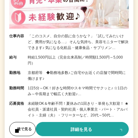
仕事内容
「このコスメ、自分の肌に合うかな？」「試してみたいけ
ど、費用が気になる…」 そんな気持ち、美容モニターで解決
できます♪ 気になる化粧品・健康食品・サプリメン…
給与
時給1,500円以上（完全出来高制／時間額1,500円～5,000
円）
勤務地
京都府等 ◆勤務地多数♪ご自宅やお近くの店舗で間時間に
働けます♪
勤務時間
1日5分～OK！好きな時間やスキマ時間でサクッと♪ ☆1日の
み～中長期まで幅広く大歓迎♪…
応募資格
未経験OK＆年齢不問！夏休みの1回きり・単発も大歓迎！ ★
会社員・派遣社員・契約社員・個人事業主・パート・アルバ
イト・主婦（夫）・フリーターなど、20代～50代…
詳細を見る
後で見る