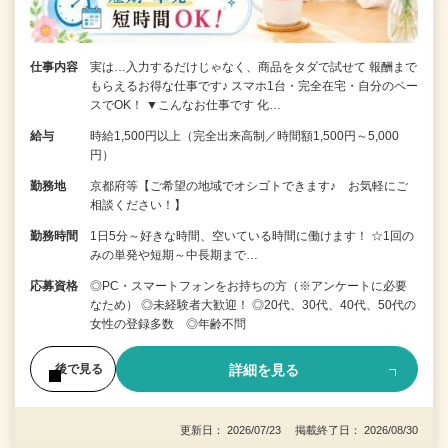
仕事内容
実は…入力するだけじゃなく、商品をタダで試せて 報酬まで
もらえるお得な仕事です♪ スマホ1台・完全在宅・自分のペー
スでOK！ ▼こんなお仕事です 化…
給与
時給1,500円以上（完全出来高制／時間額1,500円～5,000
円）
勤務地
京都府等【ご希望の地域でオシゴトできます♪ お気軽にご
相談ください！】
勤務時間
1日5分～好きな時間、空いている時間に働けます！ ☆1回の
みの単発や短期～中長期まで…
応募資格
◎PC・スマートフォンをお持ちの方（※アンケートに必要
なため） ◎未経験者大歓迎！ ◎20代、30代、40代、50代の
女性の登録多数 ◎年齢不問
詳細を見る
後で見る
更新日： 2026/07/23 掲載終了日： 2026/08/30