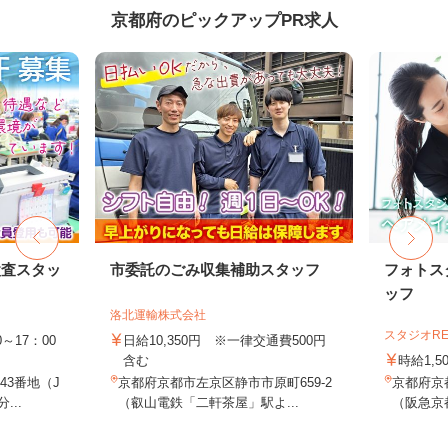
京都府のピックアップPR求人
検査スタッ
市委託のごみ収集補助スタッフ
フォトス
ッフ
洛北運輸株式会社
スタジオR
～17：00
日給10,350円 ※一律交通費500円
含む
時給1,5
3番地（J
京都府京都市左京区静市市原町659-2
京都府京
...
（叡山電鉄「二軒茶屋」駅よ...
（阪急京