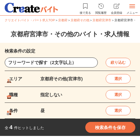
後で見る
閲覧履歴
会員登録
メニュー
クリエイトバイト・パート求人TOP
＞
京都府
＞
京都府その他
＞
京都府宮津市
＞
京都府宮津市・そ
京都府宮津市・その他のバイト・求人情報
検索条件の設定
絞り込む
エリア
京都府その他(宮津市)
選択
職種
指定しない
選択
条件
昼
選択
4
検索条件を保存
全
件ヒットしました