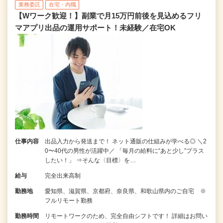
業務委託
在宅・内職
【Wワーク歓迎！】副業で月15万円前後を見込めるフリ
マアプリ出品の運用サポート！未経験／在宅OK
仕事内容
出品入力から発送まで！ ネット通販の仕組みが学べる◎ ＼2
0〜40代の男性が活躍中／ 「毎月の給料に“あと少し”プラス
したい！」 ⇒そんな〈目標〉を…
給与
完全出来高制
勤務地
愛知県、滋賀県、京都府、奈良県、和歌山県内のご自宅 ※
フルリモート勤務
勤務時間
リモートワークのため、完全自由シフトです！ 詳細はお問い