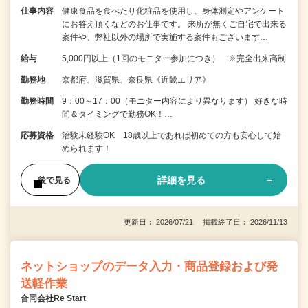
仕事内容
健康食品を食べたり化粧品を使用し、身体測定やアンケート
にお答え頂くなどのお仕事です。 来所が無くご自宅で出来る
案件や、弊社以外の場所で実施する案件もございます…
給与
5,000円以上（1回のモニター参加につき） ※完全出来高制
勤務地
京都府、滋賀県、奈良県《近畿エリア》
勤務時間
9：00～17：00（モニター内容により異なります） 好きな時
間＆タイミングで勤務OK！…
応募資格
治験未経験OK 18歳以上であれば初めての方も安心して始
められます！
詳細を見る
後で見る
更新日： 2026/07/21 掲載終了日： 2026/11/13
ネットショップのデータ入力・商品登録および発
送軽作業
合同会社Re Start