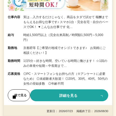
仕事内容
実は…入力するだけじゃなく、商品をタダで試せて 報酬まで
もらえるお得な仕事です♪ スマホ1台・完全在宅・自分のペー
スでOK！ ▼こんなお仕事です 化…
給与
時給1,500円以上（完全出来高制／時間額1,500円～5,000
円）
勤務地
京都府等【ご希望の地域でオシゴトできます♪ お気軽にご
相談ください！】
勤務時間
1日5分～好きな時間、空いている時間に働けます！ ☆1回の
みの単発や短期～中長期まで…
応募資格
◎PC・スマートフォンをお持ちの方（※アンケートに必要
なため） ◎未経験者大歓迎！ ◎20代、30代、40代、50代の
女性の登録多数 ◎年齢不問
詳細を見る
後で見る
更新日： 2026/07/23 掲載終了日： 2026/08/30