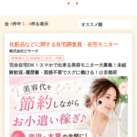
4
1
-
4
全
件中
件を表示
化粧品などに関する在宅調査員・在宅モニター
株式会社ビサーチ
業務委託
登録制
在宅・内職
完全在宅OK！スマホで出来る美容モニター大募集！未経
験歓迎♪履歴書・面接不要でスグに働ける！@京都府