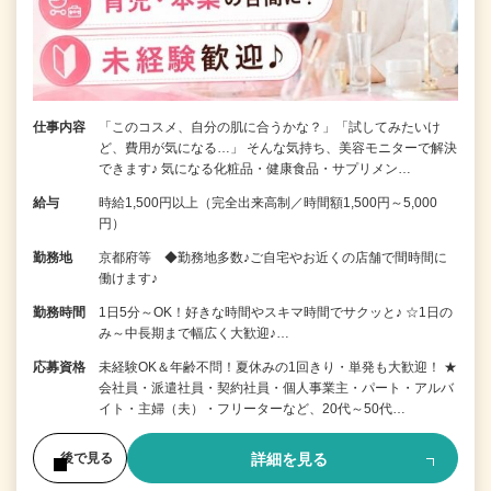
仕事内容
「このコスメ、自分の肌に合うかな？」「試してみたいけ
ど、費用が気になる…」 そんな気持ち、美容モニターで解決
できます♪ 気になる化粧品・健康食品・サプリメン…
給与
時給1,500円以上（完全出来高制／時間額1,500円～5,000
円）
勤務地
京都府等 ◆勤務地多数♪ご自宅やお近くの店舗で間時間に
働けます♪
勤務時間
1日5分～OK！好きな時間やスキマ時間でサクッと♪ ☆1日の
み～中長期まで幅広く大歓迎♪…
応募資格
未経験OK＆年齢不問！夏休みの1回きり・単発も大歓迎！ ★
会社員・派遣社員・契約社員・個人事業主・パート・アルバ
イト・主婦（夫）・フリーターなど、20代～50代…
詳細を見る
後で見る