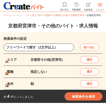
後で見る
閲覧履歴
会員登録
メニュー
クリエイトバイト・パート求人TOP
＞
京都府
＞
京都府その他
＞
京都府宮津市
＞
京都府宮津市・そ
京都府宮津市・その他のバイト・求人情報
検索条件の設定
絞り込む
エリア
京都府その他(宮津市)
選択
職種
指定しない
選択
条件
朝
選択
4
検索条件を保存
全
件ヒットしました