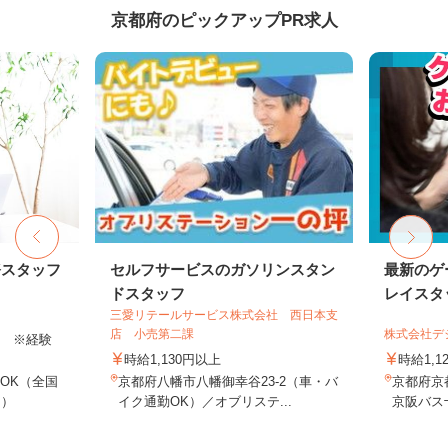
京都府のピックアップPR求人
務スタッフ
セルフサービスのガソリンスタン
最新のゲ
ドスタッフ
レイスタ
三愛リテールサービス株式会社 西日本支
店 小売第二課
株式会社デジ
以上 ※経験
時給1,130円以上
時給1,1
OK（全国
京都府八幡市八幡御幸谷23-2（車・バ
京都府京
し）
イク通勤OK）／オブリステ...
京阪バス十