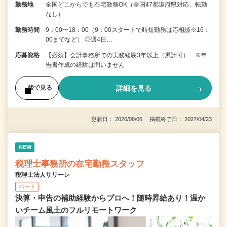
勤務地
全国どこからでも在宅勤務OK（全国47都道府県対応、転勤
なし）
勤務時間
9：00〜18：00（9：00スタートで時短勤務は応相談※16：
00までなど） ◎週4日…
応募資格
【必須】会計事務所での実務経験3年以上（累計可） ※申
告書作成の経験は問いません
詳細を見る
後で見る
更新日： 2026/08/06 掲載終了日： 2027/04/23
NEW
税理士事務所の在宅勤務スタッフ
税理士法人サリーレ
パート
決算・申告の補助経験からプロへ！随時昇給あり！温か
いチーム⾵⼟のフルリモートワーク