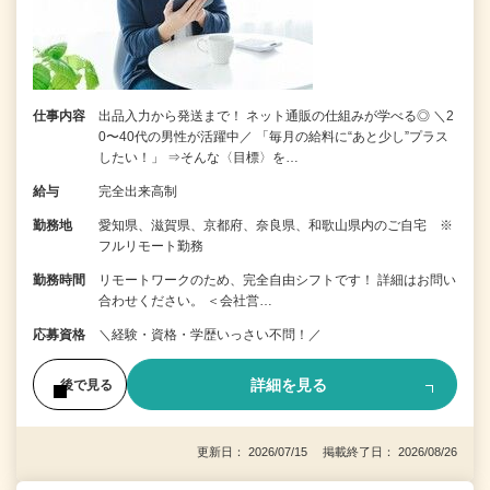
仕事内容
出品入力から発送まで！ ネット通販の仕組みが学べる◎ ＼2
0〜40代の男性が活躍中／ 「毎月の給料に“あと少し”プラス
したい！」 ⇒そんな〈目標〉を…
給与
完全出来高制
勤務地
愛知県、滋賀県、京都府、奈良県、和歌山県内のご自宅 ※
フルリモート勤務
勤務時間
リモートワークのため、完全自由シフトです！ 詳細はお問い
合わせください。 ＜会社営…
応募資格
＼経験・資格・学歴いっさい不問！／
詳細を見る
後で見る
更新日： 2026/07/15 掲載終了日： 2026/08/26