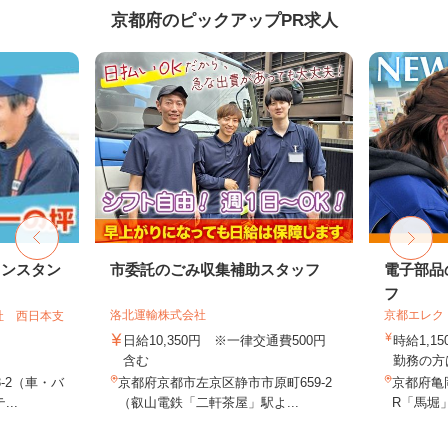
京都府のピックアップPR求人
リンスタン
市委託のごみ収集補助スタッフ
電子部品
フ
洛北運輸株式会社
京都エレク
社 西日本支
日給10,350円 ※一律交通費500円
時給1,1
含む
勤務の方は
-2（車・バ
京都府京都市左京区静市市原町659-2
京都府亀
..
（叡山電鉄「二軒茶屋」駅よ...
R「馬堀」