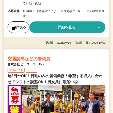
で日勤・夜勤…
応募資格
18歳以上（警備業法による ※例外事由2号） ※未経験大歓
迎
詳細を見る
後で見る
更新日： 2026/07/15 掲載終了日： 2026/10/09
交通誘導などの警備員
株式会社 ピース・ワールド
アルバイト
パート
週3日〜OK！日勤のみの警備業務＊希望する収入に合わ
せてシフトの調整OK！男女共に活躍中◎