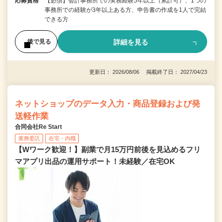
応募資格
【必須】会計事務所での実務経験5年以上（累計可）、1つの
事務所での経験が3年以上ある方、申告書の作成を1人で完結
できる方
詳細を見る
後で見る
更新日： 2026/08/06 掲載終了日： 2027/04/23
ネットショップのデータ入力・商品登録および発
送軽作業
合同会社Re Start
業務委託
在宅・内職
【Wワーク歓迎！】副業で月15万円前後を見込めるフリ
マアプリ出品の運用サポート！未経験／在宅OK