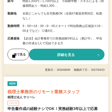
給与
時給1,350円～1,700円以上 ※経験年数・スキルによる（研
修期間あり：時給1,300…
勤務地
全国どこからでも在宅勤務OK（全国47都道府県対応、転勤
なし）
勤務時間
9：00〜18：00（9：00スタートで時短勤務は応相談※16：
00までなど） ◎週4日…
応募資格
【必須】会計事務所での実務経験5年以上（累計可）、申告
書の作成を1人で完結できる方
詳細を見る
後で見る
更新日： 2026/08/06 掲載終了日： 2027/04/23
NEW
税理士事務所のリモート業務スタッフ
税理士法人 サリーレ
パート
申告書作成の経験ナシでOK！実務経験3年以上で応募