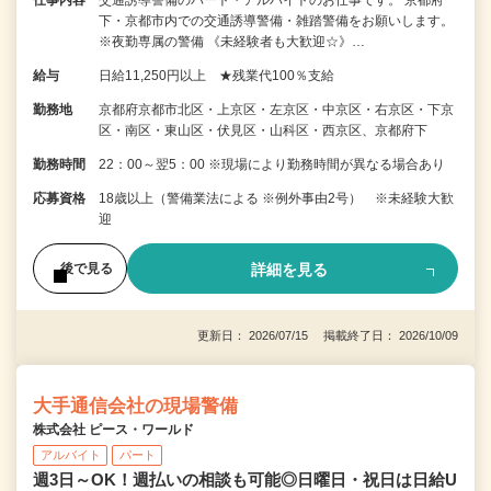
下・京都市内での交通誘導警備・雑踏警備をお願いします。
※夜勤専属の警備 《未経験者も大歓迎☆》…
給与
日給11,250円以上 ★残業代100％支給
勤務地
京都府京都市北区・上京区・左京区・中京区・右京区・下京
区・南区・東山区・伏見区・山科区・西京区、京都府下
勤務時間
22：00～翌5：00 ※現場により勤務時間が異なる場合あり
応募資格
18歳以上（警備業法による ※例外事由2号） ※未経験大歓
迎
詳細を見る
後で見る
更新日： 2026/07/15 掲載終了日： 2026/10/09
大手通信会社の現場警備
株式会社 ピース・ワールド
アルバイト
パート
週3日～OK！週払いの相談も可能◎日曜日・祝日は日給U