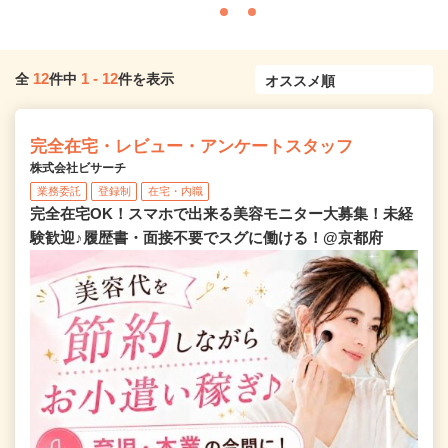
12
1
-
12
全
件中
件を表示
完全在宅・レビュー・アンケートスタッフ
株式会社ビサーチ
業務委託
登録制
在宅・内職
完全在宅OK！スマホで出来る美容モニター大募集！未経
験歓迎♪履歴書・面接不要でスグに働ける！@京都府