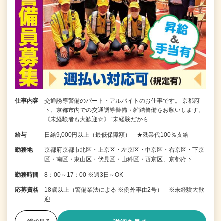
仕事内容
交通誘導警備のパート・アルバイトのお仕事です。 京都府
下、京都市内での交通誘導警備・雑踏警備をお願いします。
《未経験者も大歓迎☆》 “未経験だから……
給与
日給9,000円以上（最低保障額） ★残業代100％支給
勤務地
京都府京都市北区・上京区・左京区・中京区・右京区・下京
区・南区・東山区・伏見区・山科区・西京区、京都府下
勤務時間
8：00～17：00 ※週3日～OK
応募資格
18歳以上（警備業法による ※例外事由2号） ※未経験大歓
迎