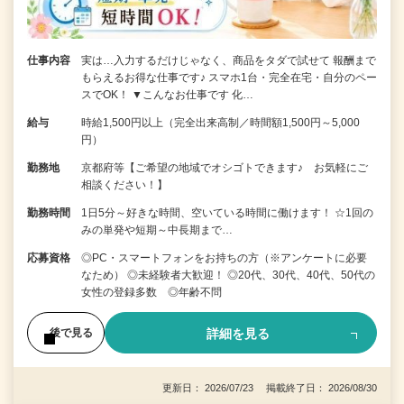
仕事内容
実は…入力するだけじゃなく、商品をタダで試せて 報酬まで
もらえるお得な仕事です♪ スマホ1台・完全在宅・自分のペー
スでOK！ ▼こんなお仕事です 化…
給与
時給1,500円以上（完全出来高制／時間額1,500円～5,000
円）
勤務地
京都府等【ご希望の地域でオシゴトできます♪ お気軽にご
相談ください！】
勤務時間
1日5分～好きな時間、空いている時間に働けます！ ☆1回の
みの単発や短期～中長期まで…
応募資格
◎PC・スマートフォンをお持ちの方（※アンケートに必要
なため） ◎未経験者大歓迎！ ◎20代、30代、40代、50代の
女性の登録多数 ◎年齢不問
詳細を見る
後で見る
更新日： 2026/07/23 掲載終了日： 2026/08/30