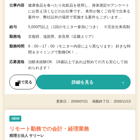
仕事内容
健康食品を食べたり化粧品を使用し、身体測定やアンケート
にお答え頂くなどのお仕事です。 来所が無くご自宅で出来る
案件や、弊社以外の場所で実施する案件もございます…
給与
5,000円以上（1回のモニター参加につき） ※完全出来高制
勤務地
京都府、滋賀県、奈良県《近畿エリア》
勤務時間
9：00～17：00（モニター内容により異なります） 好きな時
間＆タイミングで勤務OK！…
応募資格
治験未経験OK 18歳以上であれば初めての方も安心して始
められます！
詳細を見る
後で見る
更新日： 2026/07/21 掲載終了日： 2026/11/13
NEW
リモート勤務での会計・経理業務
税理士法人 サリーレ