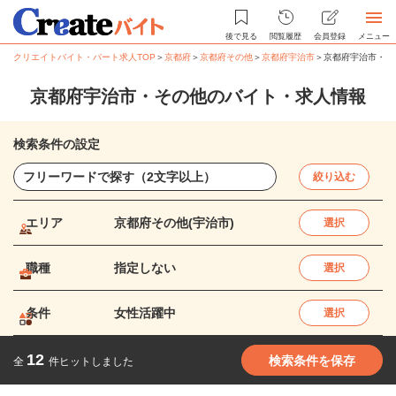
後で見る
閲覧履歴
会員登録
メニュー
クリエイトバイト・パート求人TOP
＞
京都府
＞
京都府その他
＞
京都府宇治市
＞
京都府宇治市・そ
京都府宇治市・その他のバイト・求人情報
検索条件の設定
絞り込む
エリア
京都府その他(宇治市)
選択
職種
指定しない
選択
条件
女性活躍中
選択
12
検索条件を保存
全
件ヒットしました