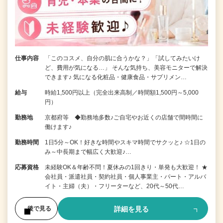
仕事内容
「このコスメ、自分の肌に合うかな？」「試してみたいけ
ど、費用が気になる…」 そんな気持ち、美容モニターで解決
できます♪ 気になる化粧品・健康食品・サプリメン…
給与
時給1,500円以上（完全出来高制／時間額1,500円～5,000
円）
勤務地
京都府等 ◆勤務地多数♪ご自宅やお近くの店舗で間時間に
働けます♪
勤務時間
1日5分～OK！好きな時間やスキマ時間でサクッと♪ ☆1日の
み～中長期まで幅広く大歓迎♪…
応募資格
未経験OK＆年齢不問！夏休みの1回きり・単発も大歓迎！ ★
会社員・派遣社員・契約社員・個人事業主・パート・アルバ
イト・主婦（夫）・フリーターなど、20代～50代…
詳細を見る
後で見る