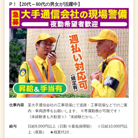
P！【20代～80代の男女が活躍中】
仕事内容
某大手通信会社の工事現場にて道路・工事現場などでのご案
内・車両誘導をお願いします。 ※専属勤務が可能です！
《未経験者も大歓迎☆》 “未経験だから…”…
給与
日給9,000円以上（日勤 ※最低保障額） ☆日給10,000円以
上（夜勤） ★残業代10…