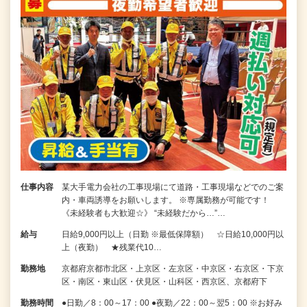
仕事内容
某大手電力会社の工事現場にて道路・工事現場などでのご案
内・車両誘導をお願いします。 ※専属勤務が可能です！
《未経験者も大歓迎☆》 “未経験だから…”…
給与
日給9,000円以上（日勤 ※最低保障額） ☆日給10,000円以
上（夜勤） ★残業代10…
勤務地
京都府京都市北区・上京区・左京区・中京区・右京区・下京
区・南区・東山区・伏見区・山科区・西京区、京都府下
勤務時間
●日勤／8：00～17：00 ●夜勤／22：00～翌5：00 ※お好み