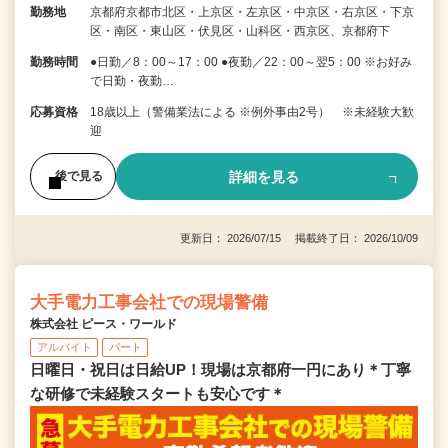
勤務地
京都府京都市北区・上京区・左京区・中京区・右京区・下京
区・南区・東山区・伏見区・山科区・西京区、京都府下
勤務時間
●日勤／8：00～17：00 ●夜勤／22：00～翌5：00 ※お好み
で日勤・夜勤…
応募資格
18歳以上（警備業法による ※例外事由2号） ※未経験大歓
迎
詳細を見る
後で見る
更新日： 2026/07/15 掲載終了日： 2026/10/09
大手電力工事会社での現場警備
株式会社 ピース・ワールド
アルバイト
パート
日曜日・祝日は日給UP！現場は京都府一円にあり＊丁寧
な研修で未経験スタートも安心です＊