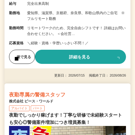
給与
完全出来高制
勤務地
愛知県、滋賀県、京都府、奈良県、和歌山県内のご自宅 ※
フルリモート勤務
勤務時間
リモートワークのため、完全自由シフトです！ 詳細はお問い
合わせください。 ＜会社営…
応募資格
＼経験・資格・学歴いっさい不問！／
詳細を見る
後で見る
更新日： 2026/07/15 掲載終了日： 2026/08/26
夜勤専属の警備スタッフ
株式会社 ピース・ワールド
アルバイト
パート
夜勤でしっかり稼げます！丁寧な研修で未経験スタート
も安心◎警備案件増加につき増員募集！