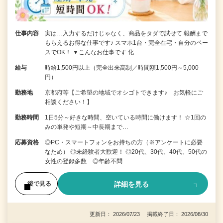
仕事内容
実は…入力するだけじゃなく、商品をタダで試せて 報酬まで
もらえるお得な仕事です♪ スマホ1台・完全在宅・自分のペー
スでOK！ ▼こんなお仕事です 化…
給与
時給1,500円以上（完全出来高制／時間額1,500円～5,000
円）
勤務地
京都府等【ご希望の地域でオシゴトできます♪ お気軽にご
相談ください！】
勤務時間
1日5分～好きな時間、空いている時間に働けます！ ☆1回の
みの単発や短期～中長期まで…
応募資格
◎PC・スマートフォンをお持ちの方（※アンケートに必要
なため） ◎未経験者大歓迎！ ◎20代、30代、40代、50代の
女性の登録多数 ◎年齢不問
詳細を見る
後で見る
更新日： 2026/07/23 掲載終了日： 2026/08/30