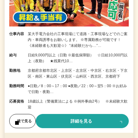
仕事内容
某大手電力会社の工事現場にて道路・工事現場などでのご案
内・車両誘導をお願いします。 ※専属勤務が可能です！
《未経験者も大歓迎☆》 “未経験だから…”…
給与
日給9,000円以上（日勤 ※最低保障額） ☆日給10,000円以
上（夜勤） ★残業代10…
勤務地
京都府京都市北区・上京区・左京区・中京区・右京区・下京
区・南区・東山区・伏見区・山科区・西京区、京都府下
勤務時間
●日勤／8：00～17：00 ●夜勤／22：00～翌5：00 ※お好み
で日勤・夜勤…
応募資格
18歳以上（警備業法による ※例外事由2号） ※未経験大歓
迎
詳細を見る
後で見る