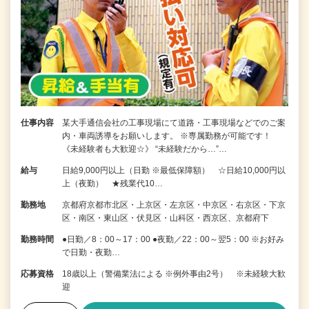
仕事内容
某大手通信会社の工事現場にて道路・工事現場などでのご案
内・車両誘導をお願いします。 ※専属勤務が可能です！
《未経験者も大歓迎☆》 “未経験だから…”…
給与
日給9,000円以上（日勤 ※最低保障額） ☆日給10,000円以
上（夜勤） ★残業代10…
勤務地
京都府京都市北区・上京区・左京区・中京区・右京区・下京
区・南区・東山区・伏見区・山科区・西京区、京都府下
勤務時間
●日勤／8：00～17：00 ●夜勤／22：00～翌5：00 ※お好み
で日勤・夜勤…
応募資格
18歳以上（警備業法による ※例外事由2号） ※未経験大歓
迎