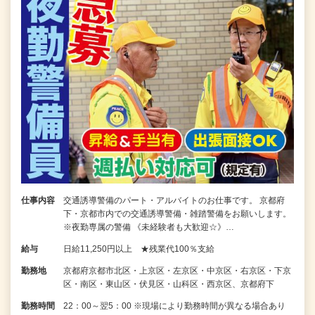
仕事内容
交通誘導警備のパート・アルバイトのお仕事です。 京都府
下・京都市内での交通誘導警備・雑踏警備をお願いします。
※夜勤専属の警備 《未経験者も大歓迎☆》…
給与
日給11,250円以上 ★残業代100％支給
勤務地
京都府京都市北区・上京区・左京区・中京区・右京区・下京
区・南区・東山区・伏見区・山科区・西京区、京都府下
勤務時間
22：00～翌5：00 ※現場により勤務時間が異なる場合あり