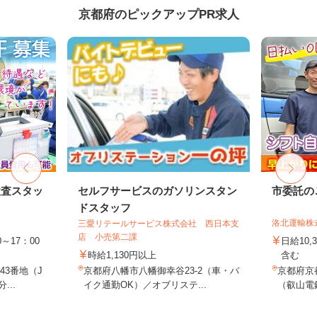
京都府のピックアップPR求人
検査スタッ
セルフサービスのガソリンスタン
市委託の
ドスタッフ
洛北運輸株
三愛リテールサービス株式会社 西日本支
店 小売第二課
～17：00
日給10,
時給1,130円以上
含む
3番地（J
京都府八幡市八幡御幸谷23-2（車・バ
京都府京
...
イク通勤OK）／オブリステ...
（叡山電