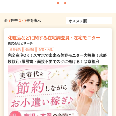
7
1
-
7
全
件中
件を表示
化粧品などに関する在宅調査員・在宅モニター
株式会社ビサーチ
業務委託
登録制
在宅・内職
完全在宅OK！スマホで出来る美容モニター大募集！未経
験歓迎♪履歴書・面接不要でスグに働ける！@京都府