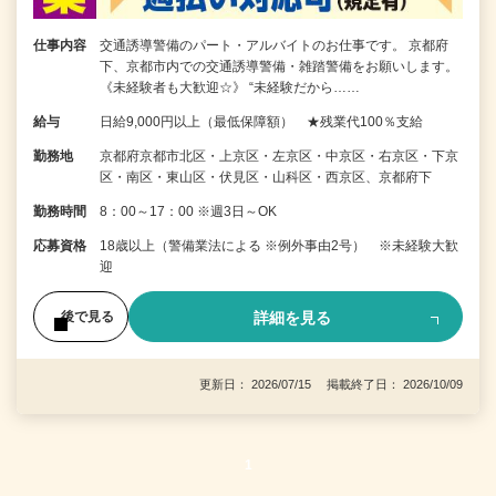
仕事内容
交通誘導警備のパート・アルバイトのお仕事です。 京都府
下、京都市内での交通誘導警備・雑踏警備をお願いします。
《未経験者も大歓迎☆》 “未経験だから……
給与
日給9,000円以上（最低保障額） ★残業代100％支給
勤務地
京都府京都市北区・上京区・左京区・中京区・右京区・下京
区・南区・東山区・伏見区・山科区・西京区、京都府下
勤務時間
8：00～17：00 ※週3日～OK
応募資格
18歳以上（警備業法による ※例外事由2号） ※未経験大歓
迎
詳細を見る
後で見る
更新日： 2026/07/15 掲載終了日： 2026/10/09
1