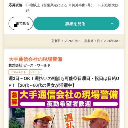
応募資格
18歳以上（警備業法による ※例外事由2号） ※未経験大歓
迎
詳細を見る
後で見る
更新日： 2026/07/15 掲載終了日： 2026/10/09
大手通信会社の現場警備
株式会社 ピース・ワールド
アルバイト
パート
週3日～OK！週払いの相談も可能◎日曜日・祝日は日給U
P！【20代～80代の男女が活躍中】