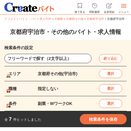
後で見る
閲覧履歴
会員登録
メニュー
クリエイトバイト・パート求人TOP
＞
京都府
＞
京都府その他
＞
京都府宇治市
＞
京都府宇治市・そ
京都府宇治市・その他のバイト・求人情報
検索条件の設定
絞り込む
エリア
京都府その他(宇治市)
選択
職種
指定しない
選択
条件
副業・WワークOK
選択
7
検索条件を保存
全
件ヒットしました