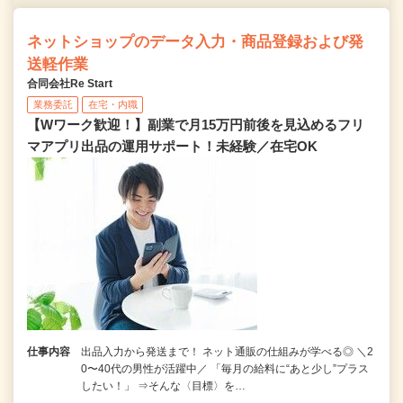
ネットショップのデータ入力・商品登録および発
送軽作業
合同会社Re Start
業務委託
在宅・内職
【Wワーク歓迎！】副業で月15万円前後を見込めるフリ
マアプリ出品の運用サポート！未経験／在宅OK
仕事内容
出品入力から発送まで！ ネット通販の仕組みが学べる◎ ＼2
0〜40代の男性が活躍中／ 「毎月の給料に“あと少し”プラス
したい！」 ⇒そんな〈目標〉を…