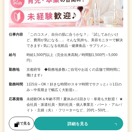
仕事内容
「このコスメ、自分の肌に合うかな？」「試してみたいけ
ど、費用が気になる…」 そんな気持ち、美容モニターで解決
できます♪ 気になる化粧品・健康食品・サプリメン…
給与
時給1,500円以上（完全出来高制／時間額1,500円～5,000
円）
勤務地
京都府等 ◆勤務地多数♪ご自宅やお近くの店舗で間時間に
働けます♪
勤務時間
1日5分～OK！好きな時間やスキマ時間でサクッと♪ ☆1日の
み～中長期まで幅広く大歓迎♪…
応募資格
未経験OK＆年齢不問！夏休みの1回きり・単発も大歓迎！ ★
会社員・派遣社員・契約社員・個人事業主・パート・アルバ
イト・主婦（夫）・フリーターなど、20代～50代…
詳細を見る
後で見る