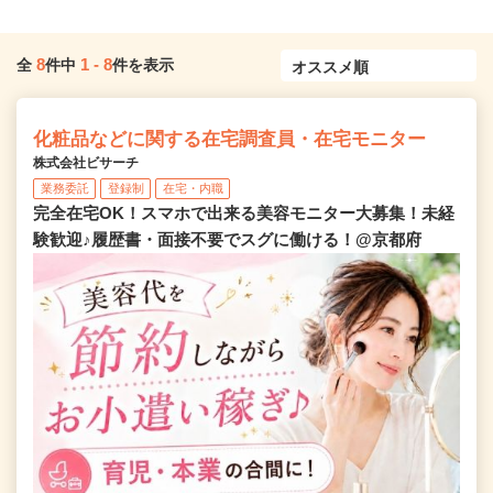
8
1
-
8
全
件中
件を表示
化粧品などに関する在宅調査員・在宅モニター
株式会社ビサーチ
業務委託
登録制
在宅・内職
完全在宅OK！スマホで出来る美容モニター大募集！未経
験歓迎♪履歴書・面接不要でスグに働ける！@京都府