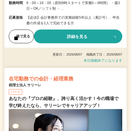
勤務時間
9：00～18：00（原則9時スタートで実働5～8時間） ・週3
日～OK／シフト制 ・…
応募資格
【必須】会計事務所での実務経験5年以上（累計可）、申告
書の作成を1人で完結できる方
詳細を見る
後で見る
更新日： 2026/08/07 掲載終了日： 2026/08/07
本日掲載終了になります
在宅勤務での会計・経理業務
税理士法人 サリーレ
パート
あなたの『プロの経験』、誇り高く活かす！今の職場で
学び終えたなら、サリーレでキャリアアップ！