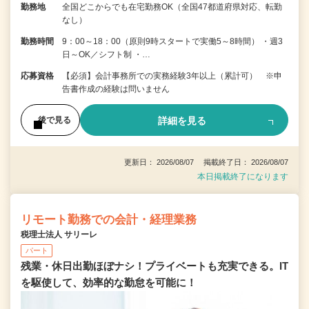
勤務地
全国どこからでも在宅勤務OK（全国47都道府県対応、転勤
なし）
勤務時間
9：00～18：00（原則9時スタートで実働5～8時間） ・週3
日～OK／シフト制 ・…
応募資格
【必須】会計事務所での実務経験3年以上（累計可） ※申
告書作成の経験は問いません
詳細を見る
後で見る
更新日： 2026/08/07 掲載終了日： 2026/08/07
本日掲載終了になります
リモート勤務での会計・経理業務
税理士法人 サリーレ
パート
残業・休日出勤ほぼナシ！プライベートも充実できる。IT
を駆使して、効率的な勤怠を可能に！