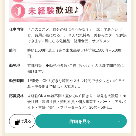
仕事内容
「このコスメ、自分の肌に合うかな？」「試してみたいけ
ど、費用が気になる…」 そんな気持ち、美容モニターで解決
できます♪ 気になる化粧品・健康食品・サプリメン…
給与
時給1,500円以上（完全出来高制／時間額1,500円～5,000
円）
勤務地
京都府等 ◆勤務地多数♪ご自宅やお近くの店舗で間時間に
働けます♪
勤務時間
1日5分～OK！好きな時間やスキマ時間でサクッと♪ ☆1日の
み～中長期まで幅広く大歓迎♪…
応募資格
未経験OK＆年齢不問！夏休みの1回きり・単発も大歓迎！ ★
会社員・派遣社員・契約社員・個人事業主・パート・アルバ
イト・主婦（夫）・フリーターなど、20代～50代…
詳細を見る
後で見る