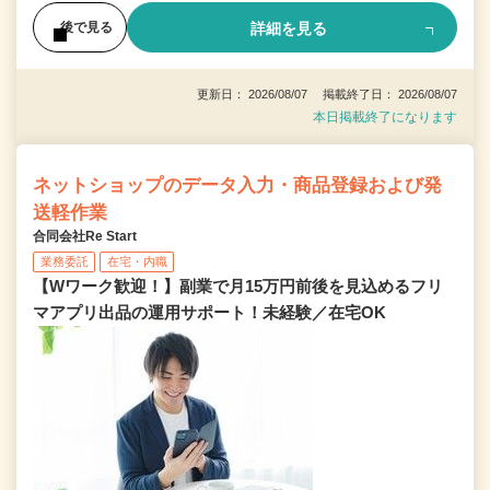
詳細を見る
後で見る
更新日： 2026/08/07 掲載終了日： 2026/08/07
本日掲載終了になります
ネットショップのデータ入力・商品登録および発
送軽作業
合同会社Re Start
業務委託
在宅・内職
【Wワーク歓迎！】副業で月15万円前後を見込めるフリ
マアプリ出品の運用サポート！未経験／在宅OK