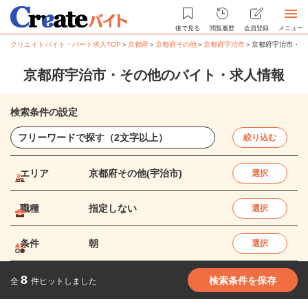
後で見る
閲覧履歴
会員登録
メニュー
クリエイトバイト・パート求人TOP
＞
京都府
＞
京都府その他
＞
京都府宇治市
＞
京都府宇治市・そ
京都府宇治市・その他のバイト・求人情報
検索条件の設定
絞り込む
エリア
京都府その他(宇治市)
選択
職種
指定しない
選択
条件
朝
選択
8
検索条件を保存
全
件ヒットしました