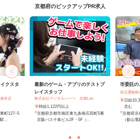
京都府のピックアップPR求人
メイクスタ
最新のゲーム・アプリのテストプ
市委託の
レイスタッフ
洛北運輸株
京都本店
株式会社デジタルハーツ 京都Lab.
日給10,
時給1,122円以上
含む
町127−5
京都府京都市南区東九条南石田町5番
京都府京
...
京阪バス十条ビル2F・5F（...
（叡山電