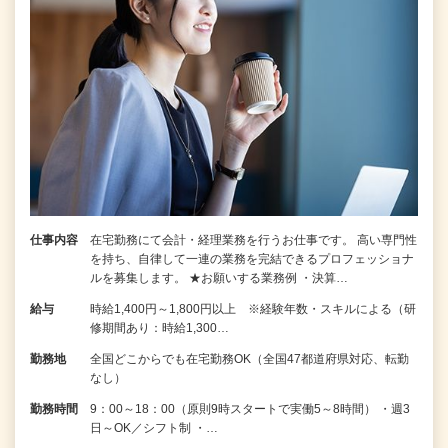
仕事内容
在宅勤務にて会計・経理業務を行うお仕事です。 高い専門性
を持ち、自律して一連の業務を完結できるプロフェッショナ
ルを募集します。 ★お願いする業務例 ・決算…
給与
時給1,400円～1,800円以上 ※経験年数・スキルによる（研
修期間あり：時給1,300…
勤務地
全国どこからでも在宅勤務OK（全国47都道府県対応、転勤
なし）
勤務時間
9：00～18：00（原則9時スタートで実働5～8時間） ・週3
日～OK／シフト制 ・…