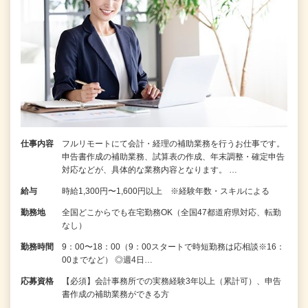
仕事内容
フルリモートにて会計・経理の補助業務を行うお仕事です。
申告書作成の補助業務、試算表の作成、年末調整・確定申告
対応などが、具体的な業務内容となります。 …
給与
時給1,300円〜1,600円以上 ※経験年数・スキルによる
勤務地
全国どこからでも在宅勤務OK（全国47都道府県対応、転勤
なし）
勤務時間
9：00〜18：00（9：00スタートで時短勤務は応相談※16：
00までなど） ◎週4日…
応募資格
【必須】会計事務所での実務経験3年以上（累計可）、申告
書作成の補助業務ができる方