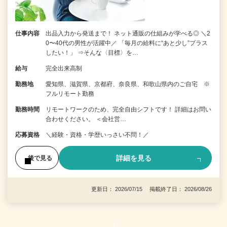
仕事内容
出品入力から発送まで！ ネット通販の仕組みが学べる◎ ＼2
0〜40代の男性が活躍中／ 「毎月の給料に“あと少し”プラス
したい！」 ⇒そんな〈目標〉を…
給与
完全出来高制
勤務地
愛知県、滋賀県、京都府、奈良県、和歌山県内のご自宅 ※
フルリモート勤務
勤務時間
リモートワークのため、完全自由シフトです！ 詳細はお問い
合わせください。 ＜会社営…
応募資格
＼経験・資格・学歴いっさい不問！／
詳細を見る
後で見る
更新日： 2026/07/15 掲載終了日： 2026/08/26
1