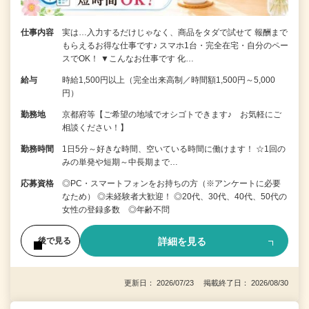
仕事内容
実は…入力するだけじゃなく、商品をタダで試せて 報酬まで
もらえるお得な仕事です♪ スマホ1台・完全在宅・自分のペー
スでOK！ ▼こんなお仕事です 化…
給与
時給1,500円以上（完全出来高制／時間額1,500円～5,000
円）
勤務地
京都府等【ご希望の地域でオシゴトできます♪ お気軽にご
相談ください！】
勤務時間
1日5分～好きな時間、空いている時間に働けます！ ☆1回の
みの単発や短期～中長期まで…
応募資格
◎PC・スマートフォンをお持ちの方（※アンケートに必要
なため） ◎未経験者大歓迎！ ◎20代、30代、40代、50代の
女性の登録多数 ◎年齢不問
詳細を見る
後で見る
更新日： 2026/07/23 掲載終了日： 2026/08/30