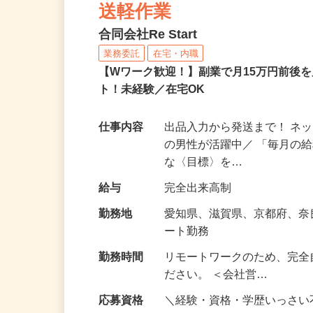
ネットショップのデータ
送軽作業
合同会社Re Start
業務委託
在宅・内職
【Wワーク歓迎！】副業で月15万円前後
ト！未経験／在宅OK
仕事内容
出品入力から発送まで！ ネッ
の男性が活躍中／ 「毎月の給
な〈目標〉を…
給与
完全出来高制
勤務地
愛知県、滋賀県、京都府、
ート勤務
勤務時間
リモートワークのため、完全
ださい。 ＜会社営…