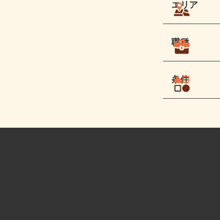
エリア
職種
条件