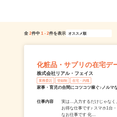
全
2
件中
1
-
2
件を表示
化粧品・サプリの在宅デ
株式会社リアル・フェイス
業務委託
登録制
在宅・内職
家事・育児の合間にコツコツ稼ぐ♪ノルマ
仕事内容
実は…入力するだけじゃなく
お得な仕事です♪ スマホ1台