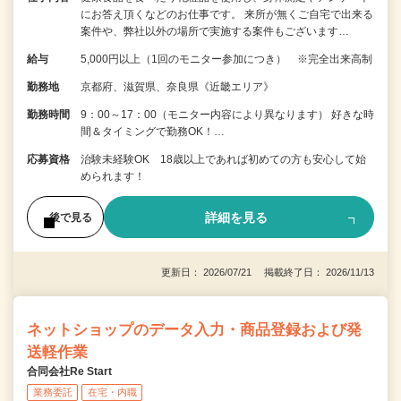
にお答え頂くなどのお仕事です。 来所が無くご自宅で出来る
案件や、弊社以外の場所で実施する案件もございます…
給与
5,000円以上（1回のモニター参加につき） ※完全出来高制
勤務地
京都府、滋賀県、奈良県《近畿エリア》
勤務時間
9：00～17：00（モニター内容により異なります） 好きな時
間＆タイミングで勤務OK！…
応募資格
治験未経験OK 18歳以上であれば初めての方も安心して始
められます！
詳細を見る
後で見る
更新日： 2026/07/21 掲載終了日： 2026/11/13
ネットショップのデータ入力・商品登録および発
送軽作業
合同会社Re Start
業務委託
在宅・内職