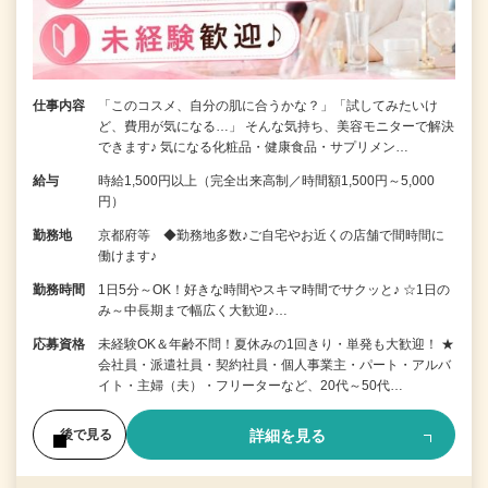
仕事内容
「このコスメ、自分の肌に合うかな？」「試してみたいけ
ど、費用が気になる…」 そんな気持ち、美容モニターで解決
できます♪ 気になる化粧品・健康食品・サプリメン…
給与
時給1,500円以上（完全出来高制／時間額1,500円～5,000
円）
勤務地
京都府等 ◆勤務地多数♪ご自宅やお近くの店舗で間時間に
働けます♪
勤務時間
1日5分～OK！好きな時間やスキマ時間でサクッと♪ ☆1日の
み～中長期まで幅広く大歓迎♪…
応募資格
未経験OK＆年齢不問！夏休みの1回きり・単発も大歓迎！ ★
会社員・派遣社員・契約社員・個人事業主・パート・アルバ
イト・主婦（夫）・フリーターなど、20代～50代…
詳細を見る
後で見る