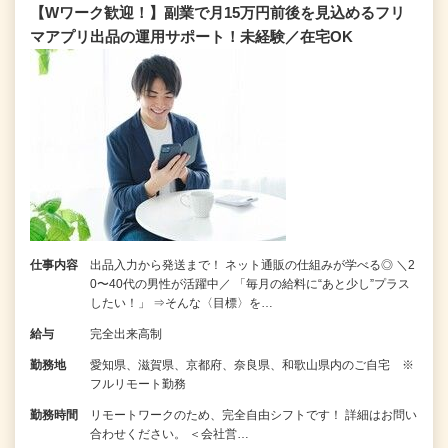
【Wワーク歓迎！】副業で月15万円前後を見込めるフリ
マアプリ出品の運用サポート！未経験／在宅OK
仕事内容
出品入力から発送まで！ ネット通販の仕組みが学べる◎ ＼2
0〜40代の男性が活躍中／ 「毎月の給料に“あと少し”プラス
したい！」 ⇒そんな〈目標〉を…
給与
完全出来高制
勤務地
愛知県、滋賀県、京都府、奈良県、和歌山県内のご自宅 ※
フルリモート勤務
勤務時間
リモートワークのため、完全自由シフトです！ 詳細はお問い
合わせください。 ＜会社営…