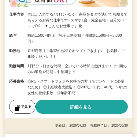
仕事内容
実は…入力するだけじゃなく、商品をタダで試せて 報酬まで
もらえるお得な仕事です♪ スマホ1台・完全在宅・自分のペー
スでOK！ ▼こんなお仕事です 化…
給与
時給1,500円以上（完全出来高制／時間額1,500円～5,000
円）
勤務地
京都府等【ご希望の地域でオシゴトできます♪ お気軽にご
相談ください！】
勤務時間
1日5分～好きな時間、空いている時間に働けます！ ☆1回の
みの単発や短期～中長期まで…
応募資格
◎PC・スマートフォンをお持ちの方（※アンケートに必要
なため） ◎未経験者大歓迎！ ◎20代、30代、40代、50代の
女性の登録多数 ◎年齢不問
詳細を見る
後で見る
更新日： 2026/07/23 掲載終了日： 2026/08/30