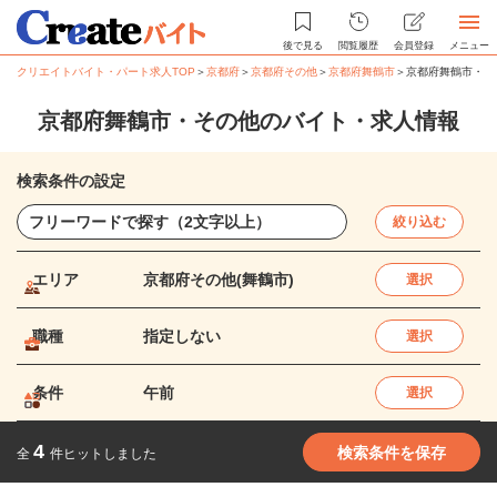
後で見る
閲覧履歴
会員登録
メニュー
クリエイトバイト・パート求人TOP
＞
京都府
＞
京都府その他
＞
京都府舞鶴市
＞
京都府舞鶴市・そ
京都府舞鶴市・その他のバイト・求人情報
検索条件の設定
絞り込む
エリア
京都府その他(舞鶴市)
選択
職種
指定しない
選択
条件
午前
選択
4
検索条件を保存
全
件ヒットしました