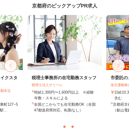
京都府のピックアップPR求人
メイクスタ
税理士事務所の在宅勤務スタッフ
市委託の
税理士法人サリーレ
洛北運輸株
京都本店
時給1,300円〜1,600円以上 ※経験
日給10,
年数・スキルによる
含む
町127−5
全国どこからでも在宅勤務OK（全国
京都府京
...
47都道府県対応、転勤なし）
（叡山電