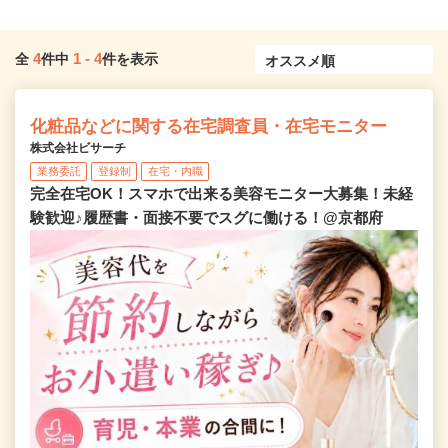
4
1
-
4
全
件中
件を表示
化粧品などに関する在宅調査員・在宅モニター
株式会社ビサーチ
業務委託
登録制
在宅・内職
完全在宅OK！スマホで出来る美容モニター大募集！未経
験歓迎♪履歴書・面接不要でスグに働ける！@京都府