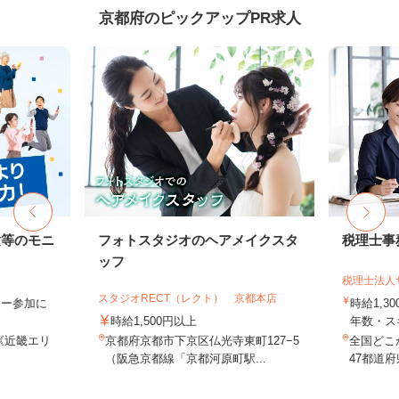
京都府のピックアップPR求人
験等のモニ
フォトスタジオのヘアメイクスタ
税理士事
ッフ
税理士法人
スタジオRECT（レクト） 京都本店
ター参加に
時給1,3
時給1,500円以上
年数・ス
《近畿エリ
京都府京都市下京区仏光寺東町127−5
全国どこ
（阪急京都線「京都河原町駅...
47都道