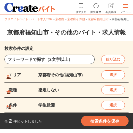
後で見る
閲覧履歴
会員登録
メニュー
クリエイトバイト・パート求人TOP
＞
京都府
＞
京都府その他
＞
京都府福知山市
＞
京都府福知山市
京都府福知山市・その他のバイト・求人情報
検索条件の設定
絞り込む
エリア
京都府その他(福知山市)
選択
職種
指定しない
選択
条件
学生歓迎
選択
2
検索条件を保存
全
件ヒットしました