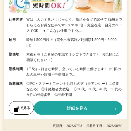
仕事内容
実は…入力するだけじゃなく、商品をタダで試せて 報酬まで
もらえるお得な仕事です♪ スマホ1台・完全在宅・自分のペー
スでOK！ ▼こんなお仕事です 化…
給与
時給1,500円以上（完全出来高制／時間額1,500円～5,000
円）
勤務地
京都府等【ご希望の地域でオシゴトできます♪ お気軽にご
相談ください！】
勤務時間
1日5分～好きな時間、空いている時間に働けます！ ☆1回の
みの単発や短期～中長期まで…
応募資格
◎PC・スマートフォンをお持ちの方（※アンケートに必要
なため） ◎未経験者大歓迎！ ◎20代、30代、40代、50代の
女性の登録多数 ◎年齢不問
詳細を見る
後で見る
更新日： 2026/07/23 掲載終了日： 2026/08/30