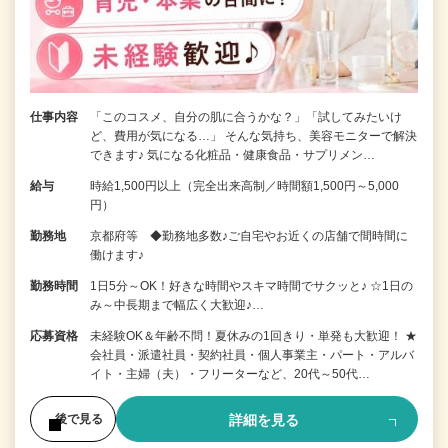
仕事内容
「このコスメ、自分の肌に合うかな？」「試してみたいけ
ど、費用が気になる…」 そんな気持ち、美容モニターで解決
できます♪ 気になる化粧品・健康食品・サプリメン…
給与
時給1,500円以上（完全出来高制／時間額1,500円～5,000
円）
勤務地
京都府等 ◆勤務地多数♪ご自宅やお近くの店舗で間時間に
働けます♪
勤務時間
1日5分～OK！好きな時間やスキマ時間でサクッと♪ ☆1日の
み～中長期まで幅広く大歓迎♪…
応募資格
未経験OK＆年齢不問！夏休みの1回きり・単発も大歓迎！ ★
会社員・派遣社員・契約社員・個人事業主・パート・アルバ
イト・主婦（夫）・フリーターなど、20代～50代…
詳細を見る
後で見る