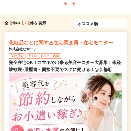
2
1
-
2
全
件中
件を表示
化粧品などに関する在宅調査員・在宅モニター
株式会社ビサーチ
業務委託
登録制
在宅・内職
完全在宅OK！スマホで出来る美容モニター大募集！未経
験歓迎♪履歴書・面接不要でスグに働ける！@京都府