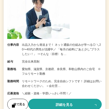
仕事内容
出品入力から発送まで！ ネット通販の仕組みが学べる◎ ＼2
0〜40代の男性が活躍中／ 「毎月の給料に“あと少し”プラス
したい！」 ⇒そんな〈目標〉を…
給与
完全出来高制
勤務地
愛知県、滋賀県、京都府、奈良県、和歌山県内のご自宅 ※
フルリモート勤務
勤務時間
リモートワークのため、完全自由シフトです！ 詳細はお問い
合わせください。 ＜会社営…
応募資格
＼経験・資格・学歴いっさい不問！／
詳細を見る
後で見る