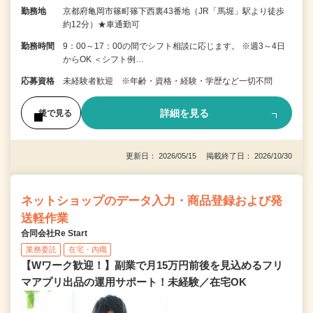
勤務地
京都府亀岡市篠町篠下西裏43番地（JR「馬堀」駅より徒歩
約12分）★車通勤可
勤務時間
9：00～17：00の間でシフト相談に応じます。 ※週3～4日
からOK ＜シフト例…
応募資格
未経験者歓迎 ※年齢・資格・経験・学歴など一切不問
詳細を見る
後で見る
更新日： 2026/05/15 掲載終了日： 2026/10/30
ネットショップのデータ入力・商品登録および発
送軽作業
合同会社Re Start
業務委託
在宅・内職
【Wワーク歓迎！】副業で月15万円前後を見込めるフリ
マアプリ出品の運用サポート！未経験／在宅OK