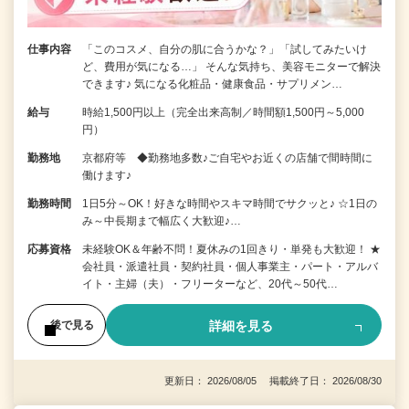
仕事内容
「このコスメ、自分の肌に合うかな？」「試してみたいけ
ど、費用が気になる…」 そんな気持ち、美容モニターで解決
できます♪ 気になる化粧品・健康食品・サプリメン…
給与
時給1,500円以上（完全出来高制／時間額1,500円～5,000
円）
勤務地
京都府等 ◆勤務地多数♪ご自宅やお近くの店舗で間時間に
働けます♪
勤務時間
1日5分～OK！好きな時間やスキマ時間でサクッと♪ ☆1日の
み～中長期まで幅広く大歓迎♪…
応募資格
未経験OK＆年齢不問！夏休みの1回きり・単発も大歓迎！ ★
会社員・派遣社員・契約社員・個人事業主・パート・アルバ
イト・主婦（夫）・フリーターなど、20代～50代…
詳細を見る
後で見る
更新日： 2026/08/05 掲載終了日： 2026/08/30