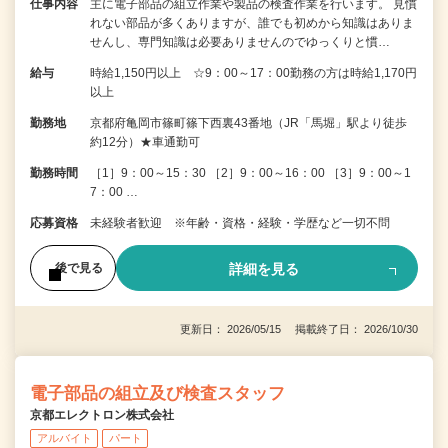
仕事内容
主に電子部品の組立作業や製品の検査作業を行います。 見慣
れない部品が多くありますが、誰でも初めから知識はありま
せんし、専門知識は必要ありませんのでゆっくりと慣…
給与
時給1,150円以上 ☆9：00～17：00勤務の方は時給1,170円
以上
勤務地
京都府亀岡市篠町篠下西裏43番地（JR「馬堀」駅より徒歩
約12分）★車通勤可
勤務時間
［1］9：00～15：30 ［2］9：00～16：00 ［3］9：00～1
7：00 …
応募資格
未経験者歓迎 ※年齢・資格・経験・学歴など一切不問
詳細を見る
後で見る
更新日： 2026/05/15 掲載終了日： 2026/10/30
電子部品の組立及び検査スタッフ
京都エレクトロン株式会社
アルバイト
パート