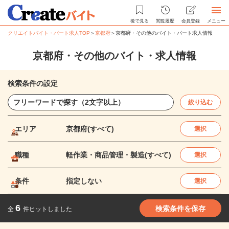
後で見る
閲覧履歴
会員登録
メニュー
クリエイトバイト・パート求人TOP
＞
京都府
＞
京都府・その他のバイト・パート求人情報
京都府・その他のバイト・求人情報
検索条件の設定
絞り込む
エリア
京都府(すべて)
選択
職種
軽作業・商品管理・製造(すべて)
選択
条件
指定しない
選択
6
検索条件を保存
全
件ヒットしました