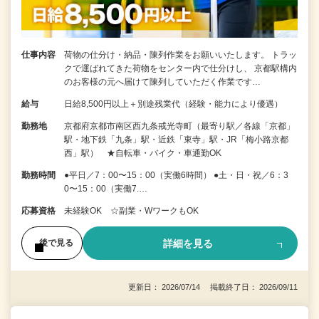
仕事内容
荷物の仕分け・納品・陳列作業をお願いいたします。 トラッ
クで運ばれてきた荷物をセンター内で仕分けし、 京都駅構内
のお客様の元へ届けて陳列していただく作業です…
給与
日給8,500円以上＋別途残業代（経験・能力により優遇）
勤務地
京都府京都市南区西九条戒光寺町（最寄り駅／各線「京都」
駅・地下鉄「九条」駅・近鉄「東寺」駅・JR「梅小路京都
西」駅） ★自転車・バイク・車通勤OK
勤務時間
●平日／7：00〜15：00（実働6時間） ●土・日・祝／6：3
0〜15：00（実働7.…
応募資格
未経験OK ☆副業・WワークもOK
詳細を見る
後で見る
更新日： 2026/07/14 掲載終了日： 2026/09/11