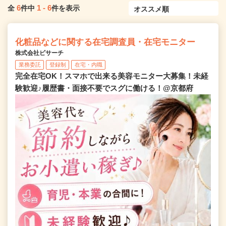
6
1
-
6
全
件中
件を表示
化粧品などに関する在宅調査員・在宅モニター
株式会社ビサーチ
業務委託
登録制
在宅・内職
完全在宅OK！スマホで出来る美容モニター大募集！未経
験歓迎♪履歴書・面接不要でスグに働ける！@京都府