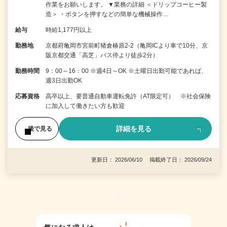
作業をお願いします。 ▼業務の詳細 ＜ドリップコーヒー製
造＞ ・ボタンを押すなどの簡単な機械操作…
給与
時給1,177円以上
勤務地
京都府亀岡市宮前町猪倉椿原2-2（亀岡ICより車で10分、京
阪京都交通「高芝」バス停より徒歩2分）
勤務時間
9：00～16：00 ※週4日～OK ※土曜日出勤可能であれば、
週3日出勤OK
応募資格
高卒以上、要普通自動車運転免許（AT限定可） ※社会保険
に加入して働きたい方も歓迎
詳細を見る
後で見る
更新日： 2026/06/10 掲載終了日： 2026/09/24
1