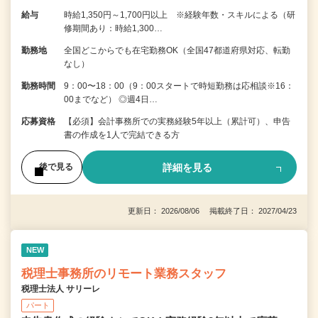
給与
時給1,350円～1,700円以上 ※経験年数・スキルによる（研
修期間あり：時給1,300…
勤務地
全国どこからでも在宅勤務OK（全国47都道府県対応、転勤
なし）
勤務時間
9：00〜18：00（9：00スタートで時短勤務は応相談※16：
00までなど） ◎週4日…
応募資格
【必須】会計事務所での実務経験5年以上（累計可）、申告
書の作成を1人で完結できる方
詳細を見る
後で見る
更新日： 2026/08/06 掲載終了日： 2027/04/23
NEW
税理士事務所のリモート業務スタッフ
税理士法人 サリーレ
パート