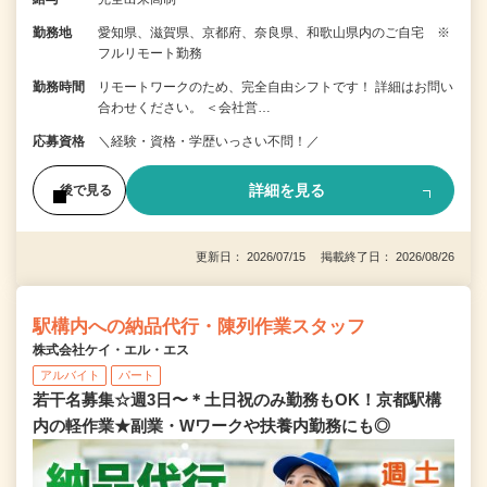
勤務地
愛知県、滋賀県、京都府、奈良県、和歌山県内のご自宅 ※
フルリモート勤務
勤務時間
リモートワークのため、完全自由シフトです！ 詳細はお問い
合わせください。 ＜会社営…
応募資格
＼経験・資格・学歴いっさい不問！／
詳細を見る
後で見る
更新日： 2026/07/15 掲載終了日： 2026/08/26
駅構内への納品代行・陳列作業スタッフ
株式会社ケイ・エル・エス
アルバイト
パート
若干名募集☆週3日〜＊土日祝のみ勤務もOK！京都駅構
内の軽作業★副業・Wワークや扶養内勤務にも◎