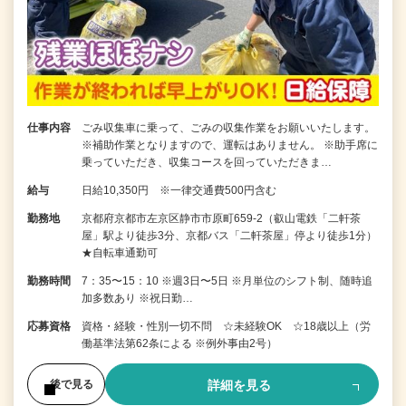
仕事内容
ごみ収集車に乗って、ごみの収集作業をお願いいたします。
※補助作業となりますので、運転はありません。 ※助手席に
乗っていただき、収集コースを回っていただきま…
給与
日給10,350円 ※一律交通費500円含む
勤務地
京都府京都市左京区静市市原町659-2（叡山電鉄「二軒茶
屋」駅より徒歩3分、京都バス「二軒茶屋」停より徒歩1分）
★自転車通勤可
勤務時間
7：35〜15：10 ※週3日〜5日 ※月単位のシフト制、随時追
加多数あり ※祝日勤…
応募資格
資格・経験・性別一切不問 ☆未経験OK ☆18歳以上（労
働基準法第62条による ※例外事由2号）
詳細を見る
後で見る