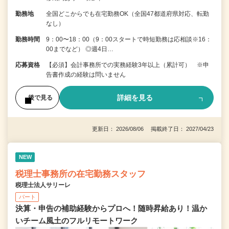
勤務地
全国どこからでも在宅勤務OK（全国47都道府県対応、転勤
なし）
勤務時間
9：00〜18：00（9：00スタートで時短勤務は応相談※16：
00までなど） ◎週4日…
応募資格
【必須】会計事務所での実務経験3年以上（累計可） ※申
告書作成の経験は問いません
詳細を見る
後で見る
更新日： 2026/08/06 掲載終了日： 2027/04/23
NEW
税理士事務所の在宅勤務スタッフ
税理士法人サリーレ
パート
決算・申告の補助経験からプロへ！随時昇給あり！温か
いチーム⾵⼟のフルリモートワーク