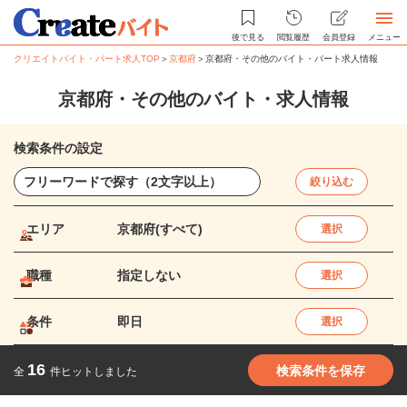
後で見る
閲覧履歴
会員登録
メニュー
クリエイトバイト・パート求人TOP
＞
京都府
＞
京都府・その他のバイト・パート求人情報
京都府・その他のバイト・求人情報
検索条件の設定
絞り込む
エリア
京都府(すべて)
選択
職種
指定しない
選択
条件
即日
選択
16
検索条件を保存
全
件ヒットしました