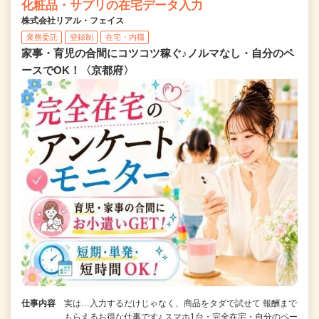
化粧品・サプリの在宅データ入力
株式会社リアル・フェイス
業務委託
登録制
在宅・内職
家事・育児の合間にコツコツ稼ぐ♪ノルマなし・自分のペ
ースでOK！〈京都府〉
仕事内容
実は…入力するだけじゃなく、商品をタダで試せて 報酬まで
もらえるお得な仕事です♪ スマホ1台・完全在宅・自分のペー