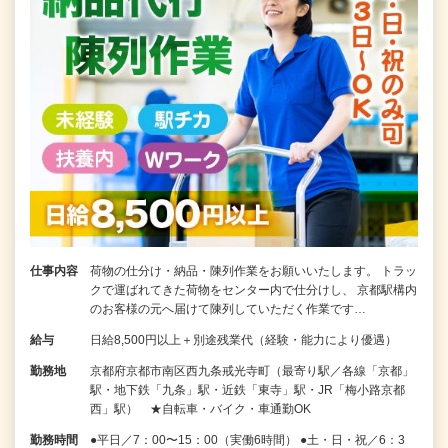
仕事内容
荷物の仕分け・納品・陳列作業をお願いいたします。 トラッ
クで運ばれてきた荷物をセンター内で仕分けし、 京都駅構内
のお客様の元へ届けて陳列していただく作業です…
給与
日給8,500円以上＋別途残業代（経験・能力により優遇）
勤務地
京都府京都市南区西九条戒光寺町（最寄り駅／各線「京都」
駅・地下鉄「九条」駅・近鉄「東寺」駅・JR「梅小路京都
西」駅） ★自転車・バイク・車通勤OK
勤務時間
●平日／7：00〜15：00（実働6時間） ●土・日・祝／6：3