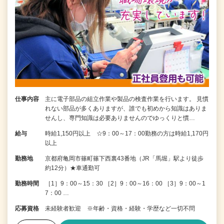
仕事内容
主に電子部品の組立作業や製品の検査作業を行います。 見慣
れない部品が多くありますが、誰でも初めから知識はありま
せんし、専門知識は必要ありませんのでゆっくりと慣…
給与
時給1,150円以上 ☆9：00～17：00勤務の方は時給1,170円
以上
勤務地
京都府亀岡市篠町篠下西裏43番地（JR「馬堀」駅より徒歩
約12分）★車通勤可
勤務時間
［1］9：00～15：30 ［2］9：00～16：00 ［3］9：00～1
7：00 …
応募資格
未経験者歓迎 ※年齢・資格・経験・学歴など一切不問