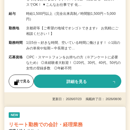
スでOK！ ▼こんなお仕事です 化…
給与
時給1,500円以上（完全出来高制／時間額1,500円～5,000
円）
勤務地
京都府等【ご希望の地域でオシゴトできます♪ お気軽にご
相談ください！】
勤務時間
1日5分～好きな時間、空いている時間に働けます！ ☆1回の
みの単発や短期～中長期まで…
応募資格
◎PC・スマートフォンをお持ちの方（※アンケートに必要
なため） ◎未経験者大歓迎！ ◎20代、30代、40代、50代の
女性の登録多数 ◎年齢不問
詳細を見る
後で見る
更新日： 2026/07/23 掲載終了日： 2026/08/30
NEW
リモート勤務での会計・経理業務