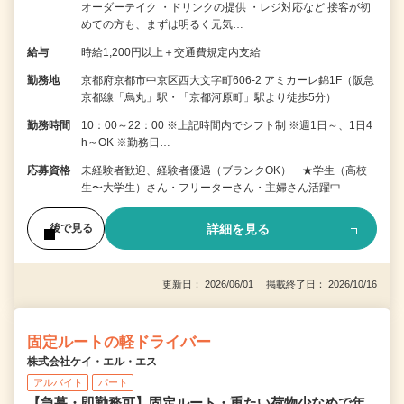
オーダーテイク ・ドリンクの提供 ・レジ対応など 接客が初
めての方も、まずは明るく元気…
給与
時給1,200円以上＋交通費規定内支給
勤務地
京都府京都市中京区西大文字町606-2 アミカーレ錦1F（阪急
京都線「烏丸」駅・「京都河原町」駅より徒歩5分）
勤務時間
10：00～22：00 ※上記時間内でシフト制 ※週1日～、1日4
h～OK ※勤務日…
応募資格
未経験者歓迎、経験者優遇（ブランクOK） ★学生（高校
生〜大学生）さん・フリーターさん・主婦さん活躍中
詳細を見る
後で見る
更新日： 2026/06/01 掲載終了日： 2026/10/16
固定ルートの軽ドライバー
株式会社ケイ・エル・エス
アルバイト
パート
【急募・即勤務可】固定ルート・重たい荷物少なめで年