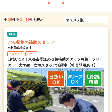
16
1
-
16
全
件中
件を表示
NEW
ごみ収集の補助スタッフ
洛北運輸株式会社
アルバイト
パート
日払いOK！京都市委託の収集補助スタッフ募集！フリー
ター・大学生・女性スタッフ活躍中【社員登用あり】