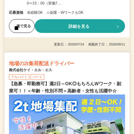
0〜15：00（実働7.…
応募資格
未経験OK ☆副業・WワークもOK
詳細を見る
後で見る
更新日： 2026/07/14 掲載終了日： 2026/09/11
地場の2t集荷配送ドライバー
株式会社ケイ・エル・エス
アルバイト
パート
【急募・即勤務可】週2日～OK◎もちろんWワーク・副
業可！！＜年齢・性別不問＞高齢者・女性も活躍中☆