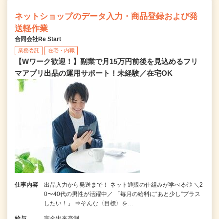
ネットショップのデータ入力・商品登録および発
送軽作業
合同会社Re Start
業務委託
在宅・内職
【Wワーク歓迎！】副業で月15万円前後を見込めるフリ
マアプリ出品の運用サポート！未経験／在宅OK
仕事内容
出品入力から発送まで！ ネット通販の仕組みが学べる◎ ＼2
0〜40代の男性が活躍中／ 「毎月の給料に“あと少し”プラス
したい！」 ⇒そんな〈目標〉を…
給与
完全出来高制