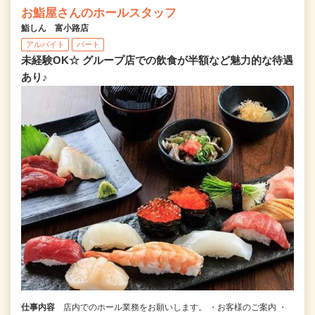
お鮨屋さんのホールスタッフ
鮨しん 富小路店
アルバイト
パート
未経験OK☆ グループ店での飲食が半額など魅力的な待遇
あり♪
仕事内容
店内でのホール業務をお願いします。 ・お客様のご案内 ・