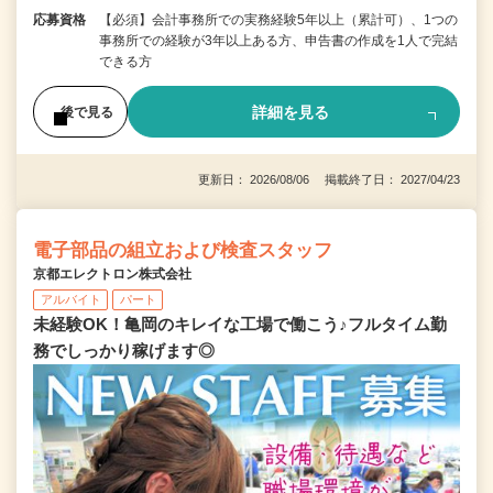
応募資格
【必須】会計事務所での実務経験5年以上（累計可）、1つの
事務所での経験が3年以上ある方、申告書の作成を1人で完結
できる方
詳細を見る
後で見る
更新日： 2026/08/06 掲載終了日： 2027/04/23
電子部品の組立および検査スタッフ
京都エレクトロン株式会社
アルバイト
パート
未経験OK！亀岡のキレイな工場で働こう♪フルタイム勤
務でしっかり稼げます◎