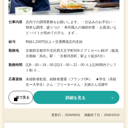
仕事内容
店内での調理業務をお願いします。 ・仕込みのお手伝い ・
簡単な調理、盛りつけ ・寿司職人の補助作業 ・お皿洗いな
ど バイトが初めての方も、まず…
給与
時給1,200円以上＋交通費規定内支給
勤務地
京都府京都市中京区西大文字町606-2 アミカーレ錦1F（阪急
京都線「烏丸」駅・「京都河原町」駅より徒歩5分）
勤務時間
[1]9：00～18：00 [2]13：00～22：00 ※上記時間内でシフ
ト制 ※…
応募資格
未経験者歓迎、経験者優遇（ブランクOK） ★学生（高校
生〜大学生）さん・フリーターさん・主婦さん活躍中
詳細を見る
後で見る
更新日： 2026/06/01 掲載終了日： 2026/10/16