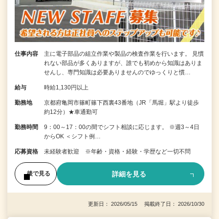
仕事内容
主に電子部品の組立作業や製品の検査作業を行います。 見慣
れない部品が多くありますが、誰でも初めから知識はありま
せんし、専門知識は必要ありませんのでゆっくりと慣…
給与
時給1,130円以上
勤務地
京都府亀岡市篠町篠下西裏43番地（JR「馬堀」駅より徒歩
約12分）★車通勤可
勤務時間
9：00～17：00の間でシフト相談に応じます。 ※週3～4日
からOK ＜シフト例…
応募資格
未経験者歓迎 ※年齢・資格・経験・学歴など一切不問
詳細を見る
後で見る
更新日： 2026/05/15 掲載終了日： 2026/10/30