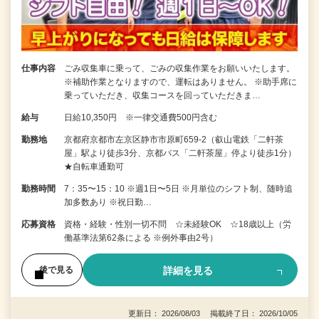
仕事内容
ごみ収集車に乗って、ごみの収集作業をお願いいたします。
※補助作業となりますので、運転はありません。 ※助手席に
乗っていただき、収集コースを回っていただきま…
給与
日給10,350円 ※一律交通費500円含む
勤務地
京都府京都市左京区静市市原町659-2（叡山電鉄「二軒茶
屋」駅より徒歩3分、京都バス「二軒茶屋」停より徒歩1分）
★自転車通勤可
勤務時間
7：35〜15：10 ※週1日〜5日 ※月単位のシフト制、随時追
加多数あり ※祝日勤…
応募資格
資格・経験・性別一切不問 ☆未経験OK ☆18歳以上（労
働基準法第62条による ※例外事由2号）
詳細を見る
後で見る
更新日： 2026/08/03 掲載終了日： 2026/10/05