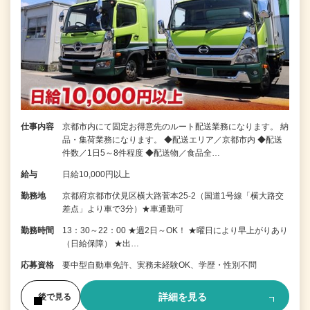
仕事内容
京都市内にて固定お得意先のルート配送業務になります。 納
品・集荷業務になります。 ◆配送エリア／京都市内 ◆配送
件数／1日5～8件程度 ◆配送物／食品全…
給与
日給10,000円以上
勤務地
京都府京都市伏見区横大路菅本25-2（国道1号線「横大路交
差点」より車で3分）★車通勤可
勤務時間
13：30～22：00 ★週2日～OK！ ★曜日により早上がりあり
（日給保障） ★出…
応募資格
要中型自動車免許、実務未経験OK、学歴・性別不問
詳細を見る
後で見る