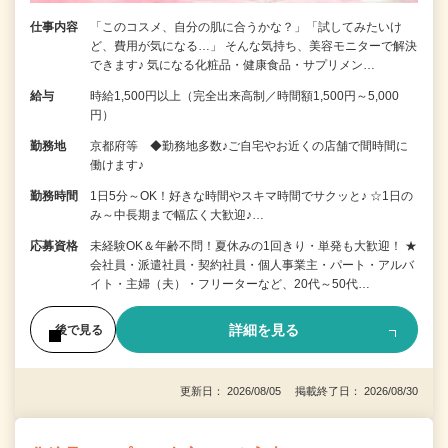
仕事内容
「このコスメ、自分の肌に合うかな？」「試してみたいけ
ど、費用が気になる…」 そんな気持ち、美容モニターで解決
できます♪ 気になる化粧品・健康食品・サプリメン…
給与
時給1,500円以上（完全出来高制／時間額1,500円～5,000
円）
勤務地
京都府等 ◆勤務地多数♪ご自宅やお近くの店舗で間時間に
働けます♪
勤務時間
1日5分～OK！好きな時間やスキマ時間でサクッと♪ ☆1日の
み～中長期まで幅広く大歓迎♪…
応募資格
未経験OK＆年齢不問！夏休みの1回きり・単発も大歓迎！ ★
会社員・派遣社員・契約社員・個人事業主・パート・アルバ
イト・主婦（夫）・フリーターなど、20代～50代…
詳細を見る
後で見る
更新日： 2026/08/05 掲載終了日： 2026/08/30