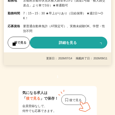
勤務地
京都府京都市伏見区横大路菅本25-2（国道1号線「横大路交
差点」より車で3分）★車通勤可
勤務時間
7：15～15：30 ★早上がりあり（日給保障） ★週2日〜O
K！
応募資格
要普通自動車免許（AT限定可）、実務未経験OK、学歴・性
別不問
詳細を見る
後で見る
更新日： 2026/07/14 掲載終了日： 2026/09/11
1
気になる求人は
「
後で見る
」で保存！
会員登録なしで、
何件でも応募できます。