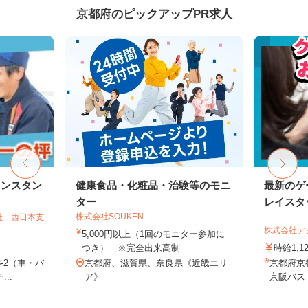
京都府のピックアップPR求人
リンスタン
健康食品・化粧品・治験等のモニ
最新のゲ
ター
レイスタ
株式会社SOUKEN
社 西日本支
株式会社デジ
5,000円以上（1回のモニター参加に
つき） ※完全出来高制
時給1,1
-2（車・バ
京都府、滋賀県、奈良県《近畿エリ
京都府京
..
ア》
京阪バス十