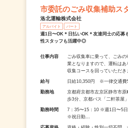
NEW
市委託のごみ収集補助ス
洛北運輸株式会社
アルバイト
パート
週1日〜OK＊日払いOK＊友達同士の応
性スタッフも活躍中◎
仕事内容
ごみ収集車に乗って、ごみの
業となりますので、運転はあ
収集コースを回っていただ
給与
日給10,350円 ※一律交通
勤務地
京都府京都市左京区静市市原
歩3分、京都バス「二軒茶屋
勤務時間
7：35〜15：10 ※週1日