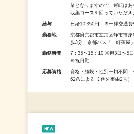
仕事内容
ごみ収集車に乗って、ごみの
業となりますので、運転はあ
収集コースを回っていただ
給与
日給10,350円 ※一律交通
勤務地
京都府京都市左京区静市市原
歩3分、京都バス「二軒茶屋
勤務時間
7：35〜15：10 ※週3日
※祝日勤…
応募資格
資格・経験・性別一切不問 
62条による ※例外事由2号