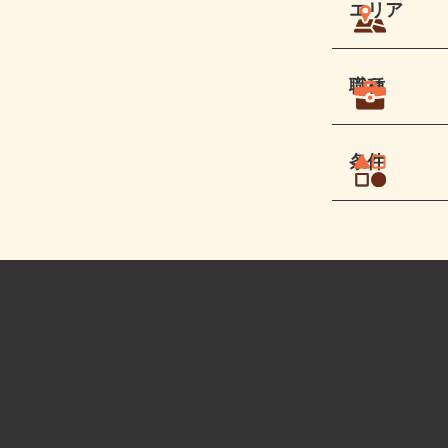
エリア
職種
条件