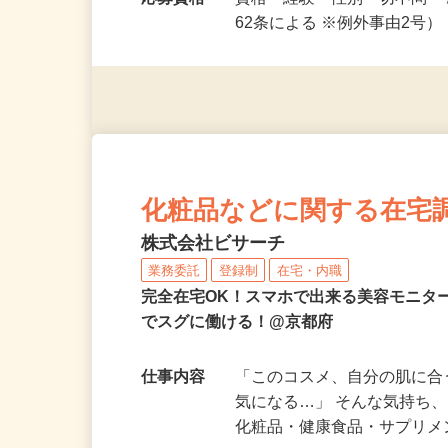
※祝日勤…
応募資格
資格・経験・性別一切不問 
62条による ※例外事由2号
化粧品などに関する在宅
株式会社ビサーチ
業務委託
登録制
在宅・内職
完全在宅OK！スマホで出来る美容モニタ
でスグに働ける！@京都府
仕事内容
「このコスメ、自分の肌に