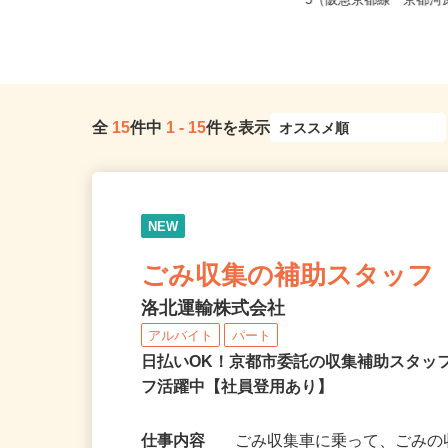
京都府亀岡市篠町篠下西裏43番地（J
京都府京都市下京区仏光
R「馬堀」駅より徒歩約12分...
−5（阪急京都線「京都河原
全
15
件中
1
-
15
件を表示
NEW
ごみ収集の補助スタッフ
洛北運輸株式会社
アルバイト
パート
日払いOK！京都市委託の収集補助スタッ
フ活躍中【社員登用あり】