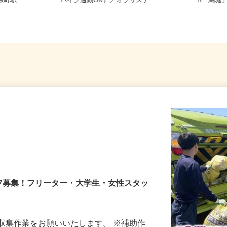
寺東町127
京都府八幡市八幡御幸谷23-2（車・
京都府
町駅...
バイク通勤OK）／オブリステ...
R「馬堀
フ募集！フリーター・大学生・女性スタッ