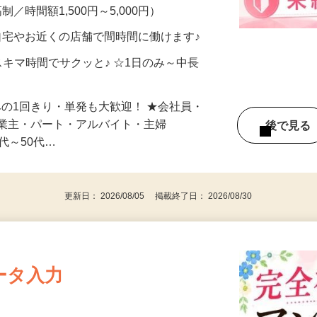
、美容モニターで解決できます♪ 気になる
メン…
制／時間額1,500円～5,000円）
自宅やお近くの店舗で間時間に働けます♪
スキマ時間でサクッと♪ ☆1日のみ～中長
みの1回きり・単発も大歓迎！ ★会社員・
事業主・パート・アルバイト・主婦
後で見
代～50代…
更新日： 2026/08/05 掲載終了日： 2026/08/30
ータ入力