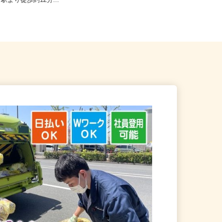
亀岡市篠町篠下西裏43番地（J
京都府京都市下京区仏光寺東町127
」駅より徒歩約12分...
−5（阪急京都線「京都河原町駅...