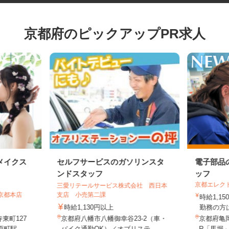
京都府のピックアップPR求人
メイクス
セルフサービスのガソリンスタ
電子部
ンドスタッフ
ッフ
京都エレ
三愛リテールサービス株式会社 西日本
 京都本店
支店 小売第二課
時給1,
時給1,130円以上
勤務の方