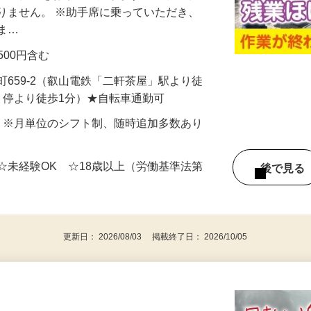
収集作業をお願いいたします。 ※補助作
りません。 ※助手席に乗っていただき、
きま…
費500円含む
町659-2（叡山電鉄「二軒茶屋」駅より徒
」停より徒歩1分）★自転車通勤可
〜5日 ※月単位のシフト制、随時追加多数あり
☆未経験OK ☆18歳以上（労働基準法第
後で見
）
更新日： 2026/08/03 掲載終了日： 2026/10/05