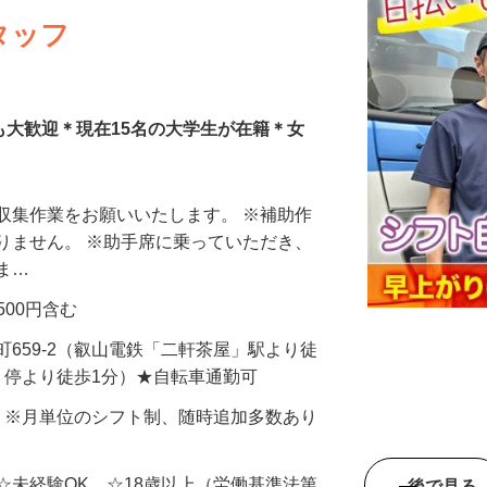
タッフ
募も大歓迎＊現在15名の大学生が在籍＊女
収集作業をお願いいたします。 ※補助作
りません。 ※助手席に乗っていただき、
きま…
費500円含む
町659-2（叡山電鉄「二軒茶屋」駅より徒
」停より徒歩1分）★自転車通勤可
〜5日 ※月単位のシフト制、随時追加多数あり