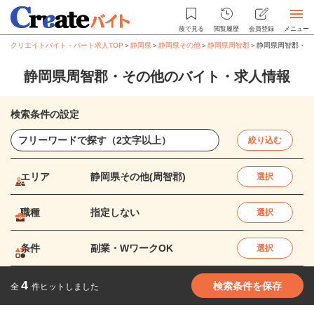
後で見る
閲覧履歴
会員登録
メニュー
クリエイトバイト・パート求人TOP
＞
静岡県
＞
静岡県その他
＞
静岡県周智郡
＞
静岡県周智郡・そ
静岡県周智郡・その他のバイト・求人情報
検索条件の設定
絞り込む
エリア
静岡県その他(周智郡)
選択
職種
指定しない
選択
条件
副業・WワークOK
選択
4
検索条件を保存
全
件ヒットしました