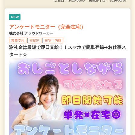
更新日： 2026/08/05 掲載終了日： 2026/08/30
NEW
アンケートモニター（完全在宅）
株式会社 クラウドワーカー
業務委託
登録制
在宅・内職
謝礼金は最短で即日支給！！スマホで簡単登録➡お仕事ス
タート☆