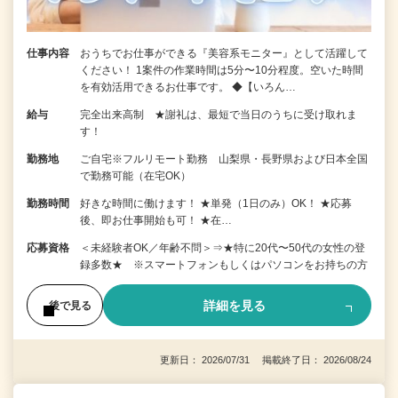
仕事内容
おうちでお仕事ができる『美容系モニター』として活躍して
ください！ 1案件の作業時間は5分〜10分程度。空いた時間
を有効活用できるお仕事です。 ◆【いろん…
給与
完全出来高制 ★謝礼は、最短で当日のうちに受け取れま
す！
勤務地
ご自宅※フルリモート勤務 山梨県・長野県および日本全国
で勤務可能（在宅OK）
勤務時間
好きな時間に働けます！ ★単発（1日のみ）OK！ ★応募
後、即お仕事開始も可！ ★在…
応募資格
＜未経験者OK／年齢不問＞⇒★特に20代〜50代の女性の登
録多数★ ※スマートフォンもしくはパソコンをお持ちの方
詳細を見る
後で見る
更新日： 2026/07/31 掲載終了日： 2026/08/24