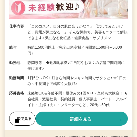
仕事内容
「このコスメ、自分の肌に合うかな？」「試してみたいけ
ど、費用が気になる…」 そんな気持ち、美容モニターで解決
できます♪ 気になる化粧品・健康食品・サプリメン…
給与
時給1,500円以上（完全出来高制／時間額1,500円～5,000
円）
勤務地
静岡県等 ◆勤務地多数♪ご自宅やお近くの店舗で間時間に
働けます♪
勤務時間
1日5分～OK！好きな時間やスキマ時間でサクッと♪ ☆1日の
み～中長期まで幅広く大歓迎♪…
応募資格
未経験OK＆年齢不問！夏休みの1回きり・単発も大歓迎！ ★
会社員・派遣社員・契約社員・個人事業主・パート・アルバ
イト・主婦（夫）・フリーターなど、20代～50代…
詳細を見る
後で見る