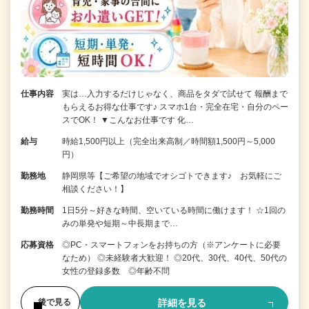
仕事内容
実は…入力するだけじゃなく、商品をタダで試せて 報酬まで
もらえるお得な仕事です♪ スマホ1台・完全在宅・自分のペー
スでOK！ ▼こんなお仕事です 化…
給与
時給1,500円以上（完全出来高制／時間額1,500円～5,000
円）
勤務地
静岡県等【ご希望の地域でオシゴトできます♪ お気軽にご
相談ください！】
勤務時間
1日5分～好きな時間、空いている時間に働けます！ ☆1回の
みの単発や短期～中長期まで…
応募資格
◎PC・スマートフォンをお持ちの方（※アンケートに必要
なため） ◎未経験者大歓迎！ ◎20代、30代、40代、50代の
女性の登録多数 ◎年齢不問
詳細を見る
後で見る