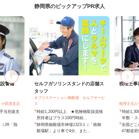
静岡県のピックアップPR求人
施設警備
セルフガソリンスタンドの店舗ス
税理士事
タッフ
オブリステーション御殿場 セルフサービ
 小田原支店
ス
税理士法人
夜手当別途支
時給1,200円以上 ★危険物取扱資格
時給1,3
所持者はプラス100円時給...
年数・ス
1（JR「熱
静岡県御殿場市神場1323-1（「南御
全国どこ
殿場駅」より車で4分、また...
47都道