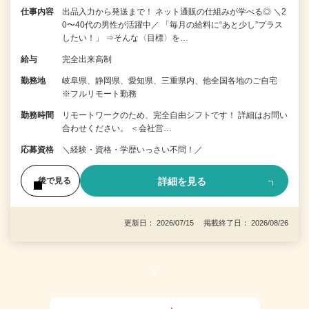
仕事内容
出品入力から発送まで！ ネット通販の仕組みが学べる◎ ＼2
0〜40代の男性が活躍中／ 「毎月の給料に“あと少し”プラス
したい！」 ⇒そんな〈目標〉を…
給与
完全出来高制
勤務地
岐阜県、静岡県、愛知県、三重県内、他全国各地のご自宅
※フルリモート勤務
勤務時間
リモートワークのため、完全自由シフトです！ 詳細はお問い
合わせください。 ＜会社営…
応募資格
＼経験・資格・学歴いっさい不問！／
詳細を見る
後で見る
更新日： 2026/07/15 掲載終了日： 2026/08/26
1