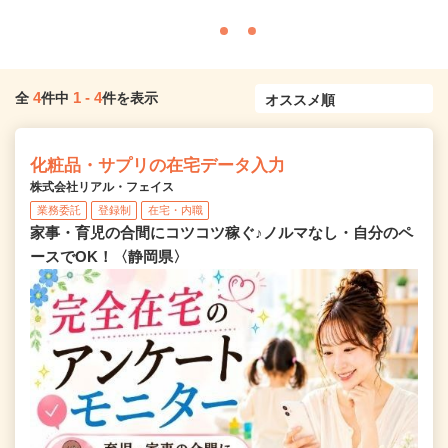
4
1
-
4
全
件中
件を表示
化粧品・サプリの在宅データ入力
株式会社リアル・フェイス
業務委託
登録制
在宅・内職
家事・育児の合間にコツコツ稼ぐ♪ノルマなし・自分のペ
ースでOK！〈静岡県〉