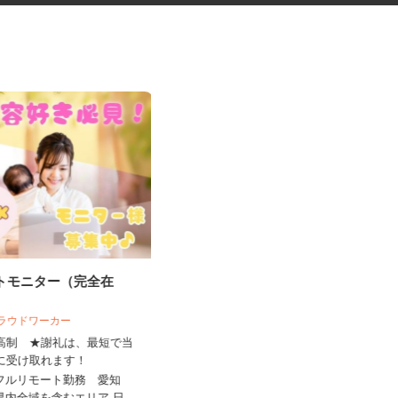
ートモニター（完全在
福祉施設の調理スタッフ
 クラウドワーカー
来高制 ★謝礼は、最短で当
株式会社キヨシマ食品
ちに受け取れます！
時給1,170円