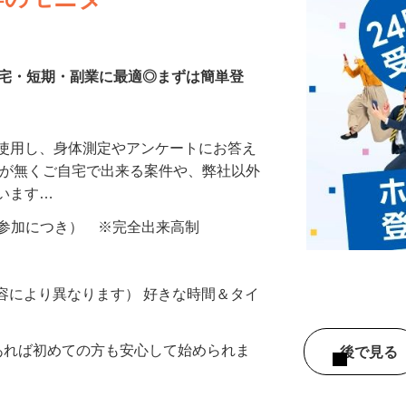
等のモニター
在宅・短期・副業に最適◎まずは簡単登
を使用し、身体測定やアンケートにお答え
所が無くご自宅で出来る案件や、弊社以外
ざいます…
ター参加につき） ※完全出来高制
ー内容により異なります） 好きな時間＆タイ
であれば初めての方も安心して始められま
後で見