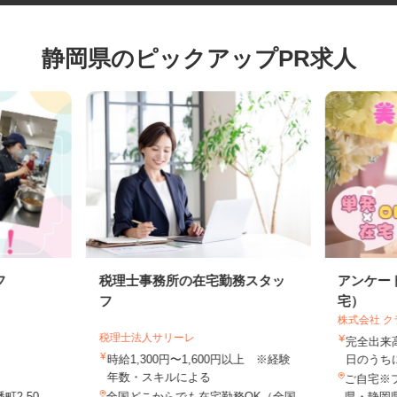
静岡県のピックアップPR求人
フ
税理士事務所の在宅勤務スタッ
アンケ
フ
宅）
株式会社
税理士法人サリーレ
完全出
時給1,300円〜1,600円以上 ※経験
日のう
年数・スキルによる