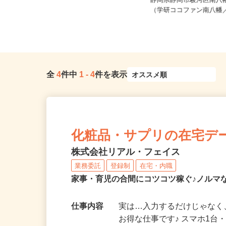
ご自宅※フルリモート勤務 愛知
県・静岡県内全域を含むエリア 日
静岡県静岡市駿河区南八幡
本...
（学研ココファン南八幡／J
全
4
件中
1
-
4
件を表示
化粧品・サプリの在宅デ
株式会社リアル・フェイス
業務委託
登録制
在宅・内職
家事・育児の合間にコツコツ稼ぐ♪ノルマ
仕事内容
実は…入力するだけじゃなく