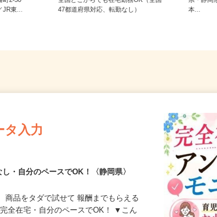
ご自宅
町2-50
全国どこからでも在宅勤務OK（全国
県・静
R東...
47都道府県対応、転勤なし）
本...
ータ入力
なし・自分のペースでOK！〈静岡県〉
、商品をタダで試せて 報酬までもらえる