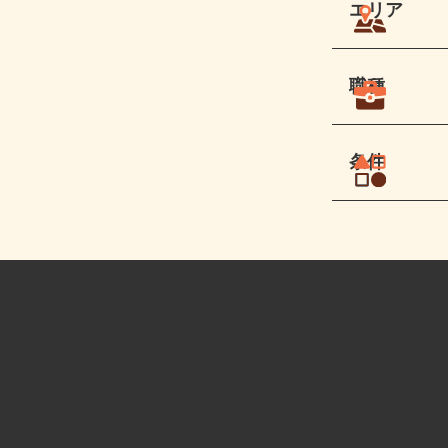
エリア
職種
条件