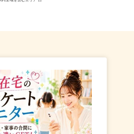
※フルリモート勤務 愛知
岡県内全域を含むエリア 日
静岡県静岡市駿河区南八幡町2-50
（学研ココファン南八幡／JR東...