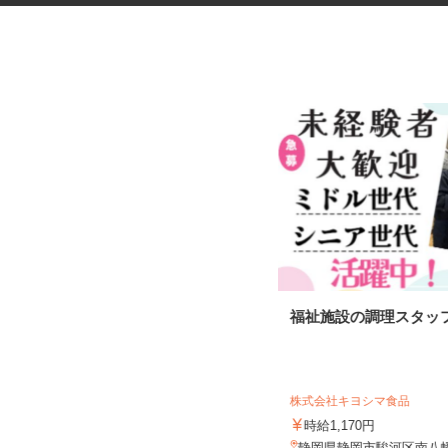
アンケートモニター（完全在
福祉施設の調理スタッ
宅）
株式会社 クラウドワーカー
完全出来高制 ★謝礼は、最短で当
株式会社キヨシマ食品
日のうちに受け取れます！
時給1,170円