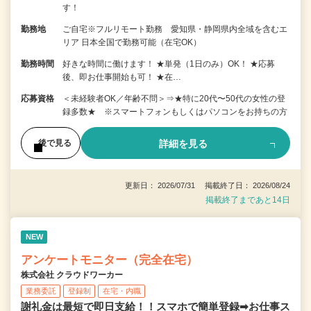
す！
勤務地
ご自宅※フルリモート勤務 愛知県・静岡県内全域を含むエ
リア 日本全国で勤務可能（在宅OK）
勤務時間
好きな時間に働けます！ ★単発（1日のみ）OK！ ★応募
後、即お仕事開始も可！ ★在…
応募資格
＜未経験者OK／年齢不問＞⇒★特に20代〜50代の女性の登
録多数★ ※スマートフォンもしくはパソコンをお持ちの方
詳細を見る
後で見る
更新日： 2026/07/31 掲載終了日： 2026/08/24
掲載終了まであと14日
NEW
アンケートモニター（完全在宅）
株式会社 クラウドワーカー
業務委託
登録制
在宅・内職
謝礼金は最短で即日支給！！スマホで簡単登録➡お仕事ス