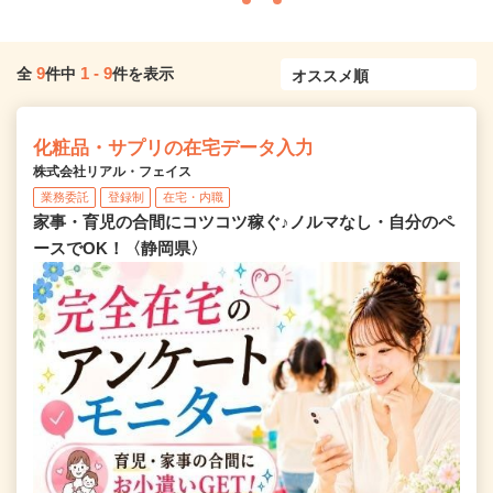
9
1
-
9
全
件中
件を表示
化粧品・サプリの在宅データ入力
株式会社リアル・フェイス
業務委託
登録制
在宅・内職
家事・育児の合間にコツコツ稼ぐ♪ノルマなし・自分のペ
ースでOK！〈静岡県〉