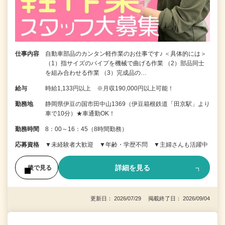
仕事内容
自動車部品のカンタン軽作業のお仕事です♪ ＜具体的には＞
（1）指サイズのパイプを機械で曲げる作業 （2）部品同士
を組み合わせる作業 （3）完成品の…
給与
時給1,133円以上 ※月収190,000円以上可能！
勤務地
静岡県伊豆の国市田中山1369（伊豆箱根鉄道「田京駅」より
車で10分）★車通勤OK！
勤務時間
8：00～16：45（8時間勤務）
応募資格
▼未経験者大歓迎 ▼年齢・学歴不問 ▼主婦さんも活躍中
詳細を見る
後で見る
更新日： 2026/07/29 掲載終了日： 2026/09/04