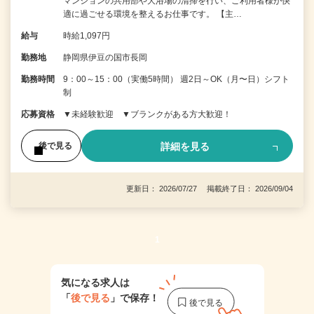
マンションの共用部や大浴場の清掃を行い、ご利用者様が快
適に過ごせる環境を整えるお仕事です。 【主…
給与
時給1,097円
勤務地
静岡県伊豆の国市長岡
勤務時間
9：00～15：00（実働5時間） 週2日～OK（月〜日）シフト
制
応募資格
▼未経験歓迎 ▼ブランクがある方大歓迎！
詳細を見る
後で見る
更新日： 2026/07/27 掲載終了日： 2026/09/04
1
気になる求人は
「
後で見る
」で保存！