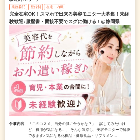
業務委託
登録制
在宅・内職
完全在宅OK！スマホで出来る美容モニター大募集！未経
験歓迎♪履歴書・面接不要でスグに働ける！@静岡県
仕事内容
「このコスメ、自分の肌に合うかな？」「試してみたいけ
ど、費用が気になる…」 そんな気持ち、美容モニターで解決
できます♪ 気になる化粧品・健康食品・サプリメン…