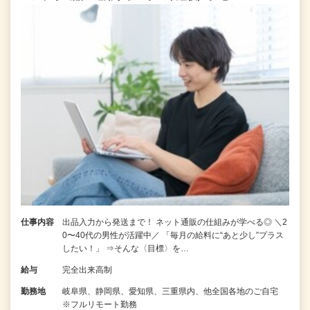
仕事内容
出品入力から発送まで！ ネット通販の仕組みが学べる◎ ＼2
0〜40代の男性が活躍中／ 「毎月の給料に“あと少し”プラス
したい！」 ⇒そんな〈目標〉を…
給与
完全出来高制
勤務地
岐阜県、静岡県、愛知県、三重県内、他全国各地のご自宅
※フルリモート勤務