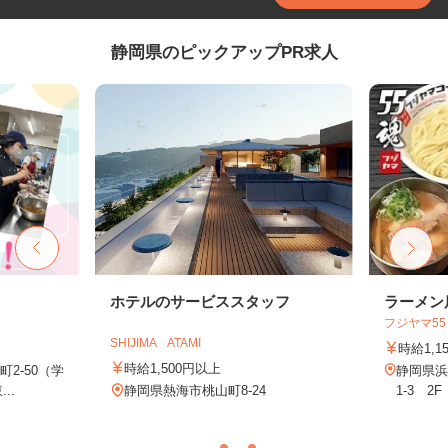
静岡県のピックアップPR求人
フ
ホテルのサービススタッフ
ラーメン
フジヤマ5
SHIJIMA ATAMI
時給1,1
時給1,500円以上
2-50（学
静岡県浜
..
静岡県熱海市桃山町8-24
1-3 2F