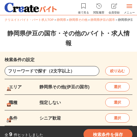
後で見る
閲覧履歴
会員登録
メニュー
クリエイトバイト・パート求人TOP
＞
静岡県
＞
静岡県その他
＞
静岡県伊豆の国市
＞
静岡県伊豆の
静岡県伊豆の国市・その他のバイト・求人情
報
検索条件の設定
絞り込む
エリア
静岡県その他(伊豆の国市)
選択
職種
指定しない
選択
条件
シニア歓迎
選択
9
検索条件を保存
全
件ヒットしました