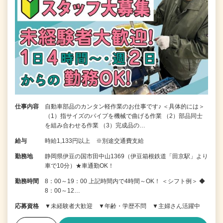
仕事内容
自動車部品のカンタン軽作業のお仕事です♪ ＜具体的には＞
（1）指サイズのパイプを機械で曲げる作業 （2）部品同士
を組み合わせる作業 （3）完成品の…
給与
時給1,133円以上 ※別途交通費支給
勤務地
静岡県伊豆の国市田中山1369（伊豆箱根鉄道「田京駅」より
車で10分）★車通勤OK！
勤務時間
8：00～19：00 上記時間内で4時間～OK！ ＜シフト例＞ ◆
8：00～12…
応募資格
▼未経験者大歓迎 ▼年齢・学歴不問 ▼主婦さん活躍中