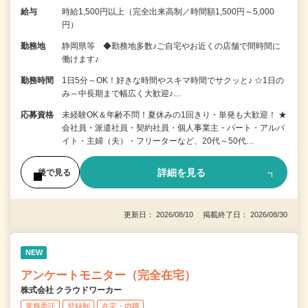
給与
時給1,500円以上（完全出来高制／時間額1,500円～5,000
円）
勤務地
静岡県等 ◆勤務地多数♪ご自宅やお近くの店舗で間時間に
働けます♪
勤務時間
1日5分～OK！好きな時間やスキマ時間でサクッと♪ ☆1日の
み～中長期まで幅広く大歓迎♪…
応募資格
未経験OK＆年齢不問！夏休みの1回きり・単発も大歓迎！ ★
会社員・派遣社員・契約社員・個人事業主・パート・アルバ
イト・主婦（夫）・フリーターなど、20代～50代…
詳細を見る
後で見る
更新日： 2026/08/10 掲載終了日： 2026/08/30
NEW
アンケートモニター（完全在宅）
株式会社 クラウドワーカー
業務委託
登録制
在宅・内職