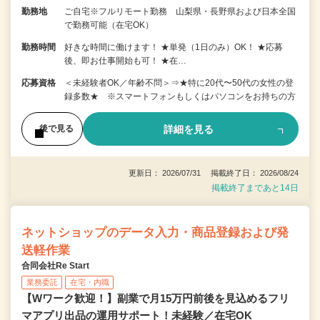
勤務地
ご自宅※フルリモート勤務 山梨県・長野県および日本全国
で勤務可能（在宅OK）
勤務時間
好きな時間に働けます！ ★単発（1日のみ）OK！ ★応募
後、即お仕事開始も可！ ★在…
応募資格
＜未経験者OK／年齢不問＞⇒★特に20代〜50代の女性の登
録多数★ ※スマートフォンもしくはパソコンをお持ちの方
詳細を見る
後で見る
更新日： 2026/07/31 掲載終了日： 2026/08/24
掲載終了まであと14日
ネットショップのデータ入力・商品登録および発
送軽作業
合同会社Re Start
業務委託
在宅・内職
【Wワーク歓迎！】副業で月15万円前後を見込めるフリ
マアプリ出品の運用サポート！未経験／在宅OK