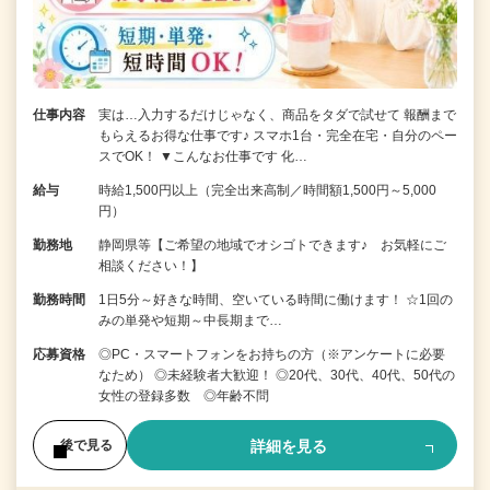
仕事内容
実は…入力するだけじゃなく、商品をタダで試せて 報酬まで
もらえるお得な仕事です♪ スマホ1台・完全在宅・自分のペー
スでOK！ ▼こんなお仕事です 化…
給与
時給1,500円以上（完全出来高制／時間額1,500円～5,000
円）
勤務地
静岡県等【ご希望の地域でオシゴトできます♪ お気軽にご
相談ください！】
勤務時間
1日5分～好きな時間、空いている時間に働けます！ ☆1回の
みの単発や短期～中長期まで…
応募資格
◎PC・スマートフォンをお持ちの方（※アンケートに必要
なため） ◎未経験者大歓迎！ ◎20代、30代、40代、50代の
女性の登録多数 ◎年齢不問
詳細を見る
後で見る