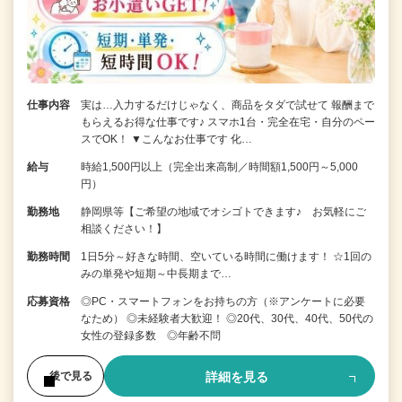
仕事内容
実は…入力するだけじゃなく、商品をタダで試せて 報酬まで
もらえるお得な仕事です♪ スマホ1台・完全在宅・自分のペー
スでOK！ ▼こんなお仕事です 化…
給与
時給1,500円以上（完全出来高制／時間額1,500円～5,000
円）
勤務地
静岡県等【ご希望の地域でオシゴトできます♪ お気軽にご
相談ください！】
勤務時間
1日5分～好きな時間、空いている時間に働けます！ ☆1回の
みの単発や短期～中長期まで…
応募資格
◎PC・スマートフォンをお持ちの方（※アンケートに必要
なため） ◎未経験者大歓迎！ ◎20代、30代、40代、50代の
女性の登録多数 ◎年齢不問
詳細を見る
後で見る