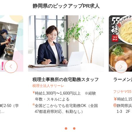
静岡県のピックアップPR求人
フ
税理士事務所の在宅勤務スタッフ
ラーメン
税理士法人サリーレ
フジヤマ5
時給1,300円〜1,600円以上 ※経験
年数・スキルによる
時給1,1
2-50（学
全国どこからでも在宅勤務OK（全国
静岡県浜
..
47都道府県対応、転勤なし）
1-3 2F