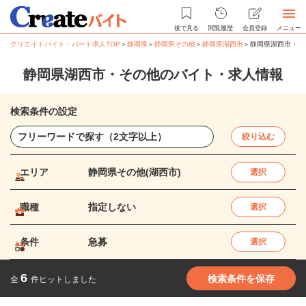
後で見る
閲覧履歴
会員登録
メニュー
クリエイトバイト・パート求人TOP
＞
静岡県
＞
静岡県その他
＞
静岡県湖西市
＞
静岡県湖西市・そ
静岡県湖西市・その他のバイト・求人情報
検索条件の設定
絞り込む
エリア
静岡県その他(湖西市)
選択
職種
指定しない
選択
条件
急募
選択
6
検索条件を保存
全
件ヒットしました