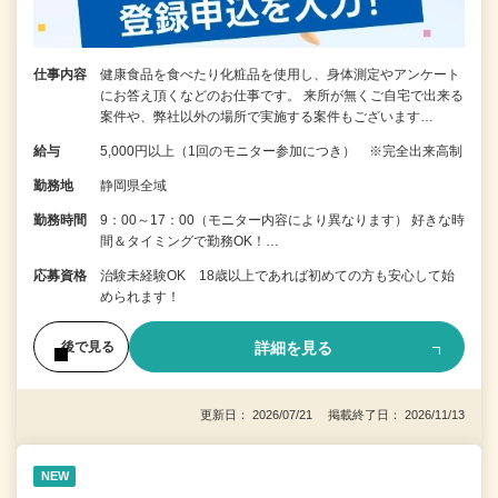
仕事内容
健康食品を食べたり化粧品を使用し、身体測定やアンケート
にお答え頂くなどのお仕事です。 来所が無くご自宅で出来る
案件や、弊社以外の場所で実施する案件もございます…
給与
5,000円以上（1回のモニター参加につき） ※完全出来高制
勤務地
静岡県全域
勤務時間
9：00～17：00（モニター内容により異なります） 好きな時
間＆タイミングで勤務OK！…
応募資格
治験未経験OK 18歳以上であれば初めての方も安心して始
められます！
詳細を見る
後で見る
更新日： 2026/07/21 掲載終了日： 2026/11/13
NEW