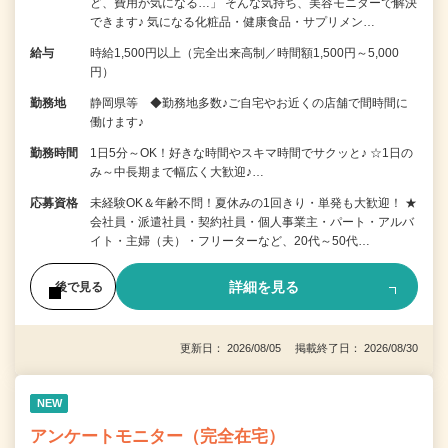
ど、費用が気になる…」 そんな気持ち、美容モニターで解決
できます♪ 気になる化粧品・健康食品・サプリメン…
給与
時給1,500円以上（完全出来高制／時間額1,500円～5,000
円）
勤務地
静岡県等 ◆勤務地多数♪ご自宅やお近くの店舗で間時間に
働けます♪
勤務時間
1日5分～OK！好きな時間やスキマ時間でサクッと♪ ☆1日の
み～中長期まで幅広く大歓迎♪…
応募資格
未経験OK＆年齢不問！夏休みの1回きり・単発も大歓迎！ ★
会社員・派遣社員・契約社員・個人事業主・パート・アルバ
イト・主婦（夫）・フリーターなど、20代～50代…
詳細を見る
後で見る
更新日： 2026/08/05 掲載終了日： 2026/08/30
NEW
アンケートモニター（完全在宅）