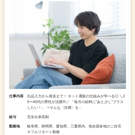
仕事内容
出品入力から発送まで！ ネット通販の仕組みが学べる◎ ＼2
0〜40代の男性が活躍中／ 「毎月の給料に“あと少し”プラス
したい！」 ⇒そんな〈目標〉を…
給与
完全出来高制
勤務地
岐阜県、静岡県、愛知県、三重県内、他全国各地のご自宅
※フルリモート勤務