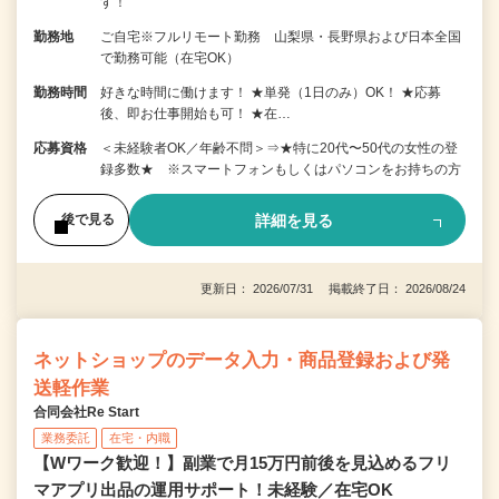
す！
勤務地
ご自宅※フルリモート勤務 山梨県・長野県および日本全国
で勤務可能（在宅OK）
勤務時間
好きな時間に働けます！ ★単発（1日のみ）OK！ ★応募
後、即お仕事開始も可！ ★在…
応募資格
＜未経験者OK／年齢不問＞⇒★特に20代〜50代の女性の登
録多数★ ※スマートフォンもしくはパソコンをお持ちの方
詳細を見る
後で見る
更新日： 2026/07/31 掲載終了日： 2026/08/24
ネットショップのデータ入力・商品登録および発
送軽作業
合同会社Re Start
業務委託
在宅・内職
【Wワーク歓迎！】副業で月15万円前後を見込めるフリ
マアプリ出品の運用サポート！未経験／在宅OK