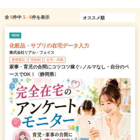
6
1
-
6
全
件中
件を表示
NEW
化粧品・サプリの在宅データ入力
株式会社リアル・フェイス
業務委託
登録制
在宅・内職
家事・育児の合間にコツコツ稼ぐ♪ノルマなし・自分のペ
ースでOK！〈静岡県〉