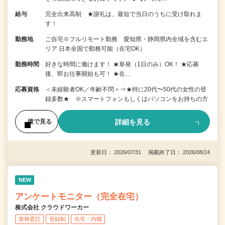
給与
完全出来高制 ★謝礼は、最短で当日のうちに受け取れま
す！
勤務地
ご自宅※フルリモート勤務 愛知県・静岡県内全域を含むエ
リア 日本全国で勤務可能（在宅OK）
勤務時間
好きな時間に働けます！ ★単発（1日のみ）OK！ ★応募
後、即お仕事開始も可！ ★在…
応募資格
＜未経験者OK／年齢不問＞⇒★特に20代〜50代の女性の登
録多数★ ※スマートフォンもしくはパソコンをお持ちの方
詳細を見る
後で見る
更新日： 2026/07/31 掲載終了日： 2026/08/24
NEW
アンケートモニター（完全在宅）
株式会社 クラウドワーカー
業務委託
登録制
在宅・内職