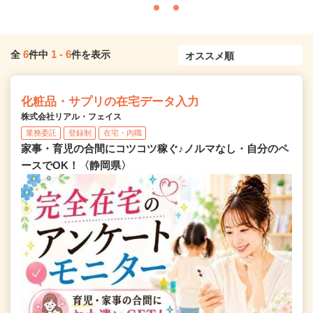
6
1
-
6
全
件中
件を表示
化粧品・サプリの在宅データ入力
株式会社リアル・フェイス
業務委託
登録制
在宅・内職
家事・育児の合間にコツコツ稼ぐ♪ノルマなし・自分のペ
ースでOK！〈静岡県〉