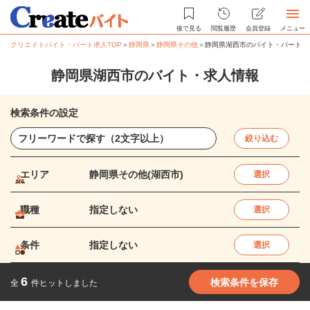
後で見る
閲覧履歴
会員登録
メニュー
クリエイトバイト・パート求人TOP
＞
静岡県
＞
静岡県その他
＞
静岡県湖西市のバイト・パート求
静岡県湖西市のバイト・求人情報
検索条件の設定
絞り込む
エリア
静岡県その他(湖西市)
選択
職種
指定しない
選択
条件
指定しない
選択
6
検索条件を保存
全
件ヒットしました