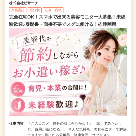
株式会社ビサーチ
業務委託
登録制
在宅・内職
完全在宅OK！スマホで出来る美容モニター大募集！未経
験歓迎♪履歴書・面接不要でスグに働ける！@静岡県
仕事内容
「このコスメ、自分の肌に合うかな？」「試してみたいけ
ど、費用が気になる…」 そんな気持ち、美容モニターで解決
できます♪ 気になる化粧品・健康食品・サプリメン…