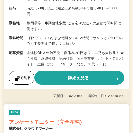
給与
時給1,500円以上（完全出来高制／時間額1,500円～5,000
円）
勤務地
静岡県等 ◆勤務地多数♪ご自宅やお近くの店舗で間時間に
働けます♪
勤務時間
1日5分～OK！好きな時間やスキマ時間でサクッと♪ ☆1日の
み～中長期まで幅広く大歓迎♪…
応募資格
未経験OK＆年齢不問！夏休みの1回きり・単発も大歓迎！ ★
会社員・派遣社員・契約社員・個人事業主・パート・アルバ
イト・主婦（夫）・フリーターなど、20代～50代…
詳細を見る
後で見る
更新日： 2026/08/05 掲載終了日： 2026/08/30
NEW
アンケートモニター（完全在宅）
株式会社 クラウドワーカー