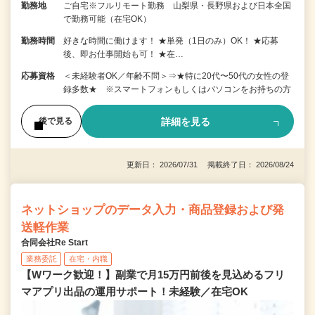
勤務地
ご自宅※フルリモート勤務 山梨県・長野県および日本全国
で勤務可能（在宅OK）
勤務時間
好きな時間に働けます！ ★単発（1日のみ）OK！ ★応募
後、即お仕事開始も可！ ★在…
応募資格
＜未経験者OK／年齢不問＞⇒★特に20代〜50代の女性の登
録多数★ ※スマートフォンもしくはパソコンをお持ちの方
詳細を見る
後で見る
更新日： 2026/07/31 掲載終了日： 2026/08/24
ネットショップのデータ入力・商品登録および発
送軽作業
合同会社Re Start
業務委託
在宅・内職
【Wワーク歓迎！】副業で月15万円前後を見込めるフリ
マアプリ出品の運用サポート！未経験／在宅OK