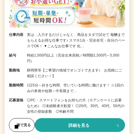
仕事内容
実は…入力するだけじゃなく、商品をタダで試せて 報酬まで
もらえるお得な仕事です♪ スマホ1台・完全在宅・自分のペー
スでOK！ ▼こんなお仕事です 化…
給与
時給1,500円以上（完全出来高制／時間額1,500円～5,000
円）
勤務地
静岡県等【ご希望の地域でオシゴトできます♪ お気軽にご
相談ください！】
勤務時間
1日5分～好きな時間、空いている時間に働けます！ ☆1回の
みの単発や短期～中長期まで…
応募資格
◎PC・スマートフォンをお持ちの方（※アンケートに必要
なため） ◎未経験者大歓迎！ ◎20代、30代、40代、50代の
女性の登録多数 ◎年齢不問
詳細を見る
後で見る