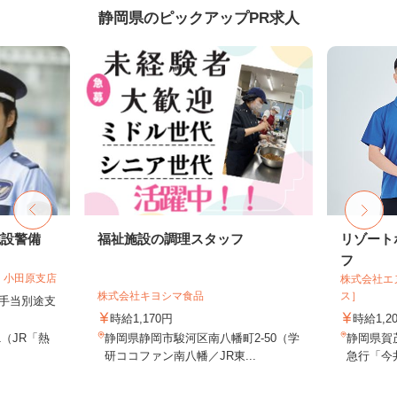
静岡県のピックアップPR求人
施設警備
福祉施設の調理スタッフ
リゾート
フ
 小田原支店
株式会社エ
株式会社キヨシマ食品
ス］
夜手当別途支
時給1,170円
時給1,2
1（JR「熱
静岡県静岡市駿河区南八幡町2-50（学
静岡県賀
研ココファン南八幡／JR東...
急行「今井