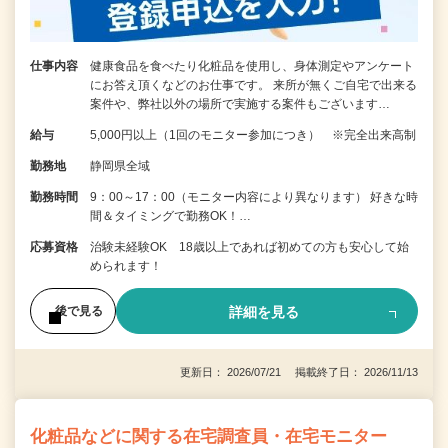
仕事内容
健康食品を食べたり化粧品を使用し、身体測定やアンケート
にお答え頂くなどのお仕事です。 来所が無くご自宅で出来る
案件や、弊社以外の場所で実施する案件もございます…
給与
5,000円以上（1回のモニター参加につき） ※完全出来高制
勤務地
静岡県全域
勤務時間
9：00～17：00（モニター内容により異なります） 好きな時
間＆タイミングで勤務OK！…
応募資格
治験未経験OK 18歳以上であれば初めての方も安心して始
められます！
詳細を見る
後で見る
更新日： 2026/07/21 掲載終了日： 2026/11/13
化粧品などに関する在宅調査員・在宅モニター