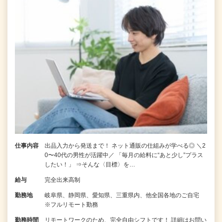
仕事内容
出品入力から発送まで！ ネット通販の仕組みが学べる◎ ＼2
0〜40代の男性が活躍中／ 「毎月の給料に“あと少し”プラス
したい！」 ⇒そんな〈目標〉を…
給与
完全出来高制
勤務地
岐阜県、静岡県、愛知県、三重県内、他全国各地のご自宅
※フルリモート勤務
勤務時間
リモートワークのため、完全自由シフトです！ 詳細はお問い