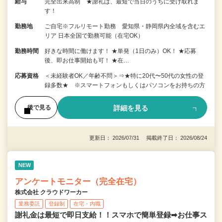
給与
完全出来高制 ★謝礼は、最短で当日のうちに受け取れま
す！
勤務地
ご自宅※フルリモート勤務 愛知県・静岡県内全域を含むエ
リア 日本全国で勤務可能（在宅OK）
勤務時間
好きな時間に働けます！ ★単発（1日のみ）OK！ ★応募
後、即お仕事開始も可！ ★在…
応募資格
＜未経験者OK／年齢不問＞⇒★特に20代〜50代の女性の登
録多数★ ※スマートフォンもしくはパソコンをお持ちの方
詳細を見る
後で見る
更新日： 2026/07/31 掲載終了日： 2026/08/24
NEW
アンケートモニター（完全在宅）
株式会社 クラウドワーカー
業務委託
登録制
在宅・内職
謝礼金は最短で即日支給！！スマホで簡単登録➡お仕事ス