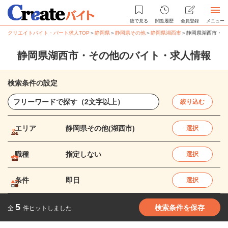
後で見る
閲覧履歴
会員登録
メニュー
クリエイトバイト・パート求人TOP
＞
静岡県
＞
静岡県その他
＞
静岡県湖西市
＞
静岡県湖西市・そ
静岡県湖西市・その他のバイト・求人情報
検索条件の設定
絞り込む
エリア
静岡県その他(湖西市)
選択
職種
指定しない
選択
条件
即日
選択
5
検索条件を保存
全
件ヒットしました