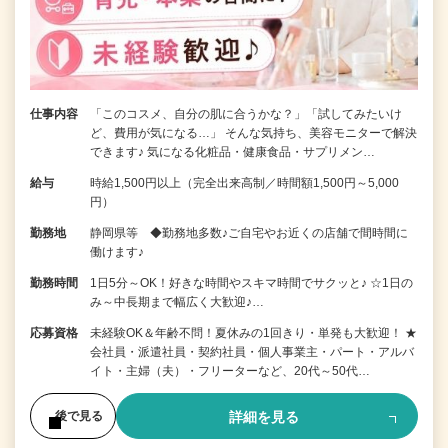
仕事内容
「このコスメ、自分の肌に合うかな？」「試してみたいけ
ど、費用が気になる…」 そんな気持ち、美容モニターで解決
できます♪ 気になる化粧品・健康食品・サプリメン…
給与
時給1,500円以上（完全出来高制／時間額1,500円～5,000
円）
勤務地
静岡県等 ◆勤務地多数♪ご自宅やお近くの店舗で間時間に
働けます♪
勤務時間
1日5分～OK！好きな時間やスキマ時間でサクッと♪ ☆1日の
み～中長期まで幅広く大歓迎♪…
応募資格
未経験OK＆年齢不問！夏休みの1回きり・単発も大歓迎！ ★
会社員・派遣社員・契約社員・個人事業主・パート・アルバ
イト・主婦（夫）・フリーターなど、20代～50代…
詳細を見る
後で見る