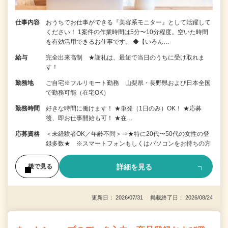
仕事内容
おうちでお仕事ができる『美容系モニター』として活躍して
ください！ 1案件の作業時間は5分〜10分程度。空いた時間
を有効活用できるお仕事です。 ◆【いろん…
給与
完全出来高制 ★謝礼は、最短で当日のうちに受け取れま
す！
勤務地
ご自宅※フルリモート勤務 山梨県・長野県および日本全国
で勤務可能（在宅OK）
勤務時間
好きな時間に働けます！ ★単発（1日のみ）OK！ ★応募
後、即お仕事開始も可！ ★在…
応募資格
＜未経験者OK／年齢不問＞⇒★特に20代〜50代の女性の登
録多数★ ※スマートフォンもしくはパソコンをお持ちの方
詳細を見る
後で見る
更新日： 2026/07/31 掲載終了日： 2026/08/24