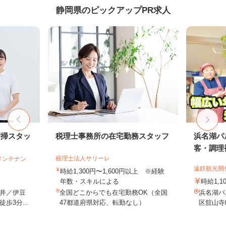
静岡県のピックアップPR求人
清掃スタッ
税理士事務所の在宅勤務スタッフ
浜名湖パ
客・調理補
税理士法人サリーレ
メンテナン
遠鉄観光開
時給1,300円〜1,600円以上 ※経験
年数・スキルによる
時給1,1
井／伊豆
全国どこからでも在宅勤務OK（全国
浜名湖パ
歩3分...
47都道府県対応、転勤なし）
区舘山寺町