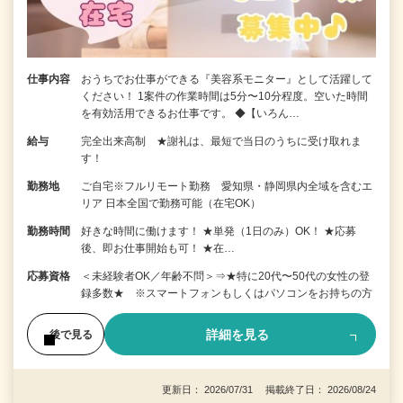
仕事内容
おうちでお仕事ができる『美容系モニター』として活躍して
ください！ 1案件の作業時間は5分〜10分程度。空いた時間
を有効活用できるお仕事です。 ◆【いろん…
給与
完全出来高制 ★謝礼は、最短で当日のうちに受け取れま
す！
勤務地
ご自宅※フルリモート勤務 愛知県・静岡県内全域を含むエ
リア 日本全国で勤務可能（在宅OK）
勤務時間
好きな時間に働けます！ ★単発（1日のみ）OK！ ★応募
後、即お仕事開始も可！ ★在…
応募資格
＜未経験者OK／年齢不問＞⇒★特に20代〜50代の女性の登
録多数★ ※スマートフォンもしくはパソコンをお持ちの方
詳細を見る
後で見る
更新日： 2026/07/31 掲載終了日： 2026/08/24