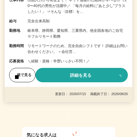
仕事内容
出品入力から発送まで！ ネット通販の仕組みが学べる◎ ＼2
0〜40代の男性が活躍中／ 「毎月の給料に“あと少し”プラス
したい！」 ⇒そんな〈目標〉を…
給与
完全出来高制
勤務地
岐阜県、静岡県、愛知県、三重県内、他全国各地のご自宅
※フルリモート勤務
勤務時間
リモートワークのため、完全自由シフトです！ 詳細はお問い
合わせください。 ＜会社営…
応募資格
＼経験・資格・学歴いっさい不問！／
詳細を見る
後で見る
更新日： 2026/07/15 掲載終了日： 2026/08/26
1
気になる求人は