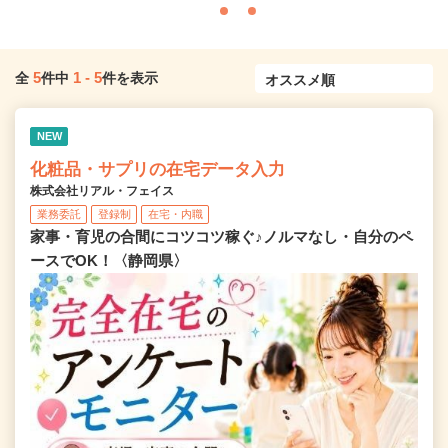
5
1
-
5
全
件中
件を表示
NEW
化粧品・サプリの在宅データ入力
株式会社リアル・フェイス
業務委託
登録制
在宅・内職
家事・育児の合間にコツコツ稼ぐ♪ノルマなし・自分のペ
ースでOK！〈静岡県〉