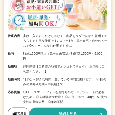
仕事内容
実は…入力するだけじゃなく、商品をタダで試せて 報酬まで
もらえるお得な仕事です♪ スマホ1台・完全在宅・自分のペー
スでOK！ ▼こんなお仕事です 化…
給与
時給1,500円以上（完全出来高制／時間額1,500円～5,000
円）
勤務地
静岡県等【ご希望の地域でオシゴトできます♪ お気軽にご
相談ください！】
勤務時間
1日5分～好きな時間、空いている時間に働けます！ ☆1回の
みの単発や短期～中長期まで…
応募資格
◎PC・スマートフォンをお持ちの方（※アンケートに必要
なため） ◎未経験者大歓迎！ ◎20代、30代、40代、50代の
女性の登録多数 ◎年齢不問
詳細を見る
後で見る