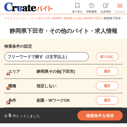
後で見る
閲覧履歴
会員登録
メニュー
クリエイトバイト・パート求人TOP
＞
静岡県
＞
静岡県その他
＞
静岡県下田市
＞
静岡県下田市・そ
静岡県下田市・その他のバイト・求人情報
検索条件の設定
絞り込む
エリア
静岡県その他(下田市)
選択
職種
指定しない
選択
条件
副業・WワークOK
選択
5
検索条件を保存
全
件ヒットしました