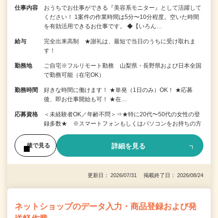
仕事内容
おうちでお仕事ができる『美容系モニター』として活躍して
ください！ 1案件の作業時間は5分〜10分程度。空いた時間
を有効活用できるお仕事です。 ◆【いろん…
給与
完全出来高制 ★謝礼は、最短で当日のうちに受け取れま
す！
勤務地
ご自宅※フルリモート勤務 山梨県・長野県および日本全国
で勤務可能（在宅OK）
勤務時間
好きな時間に働けます！ ★単発（1日のみ）OK！ ★応募
後、即お仕事開始も可！ ★在…
応募資格
＜未経験者OK／年齢不問＞⇒★特に20代〜50代の女性の登
録多数★ ※スマートフォンもしくはパソコンをお持ちの方
詳細を見る
後で見る
更新日： 2026/07/31 掲載終了日： 2026/08/24
ネットショップのデータ入力・商品登録および発