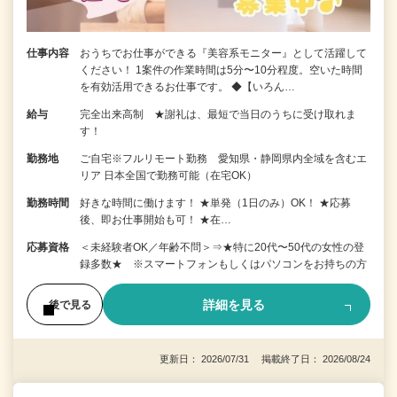
仕事内容
おうちでお仕事ができる『美容系モニター』として活躍して
ください！ 1案件の作業時間は5分〜10分程度。空いた時間
を有効活用できるお仕事です。 ◆【いろん…
給与
完全出来高制 ★謝礼は、最短で当日のうちに受け取れま
す！
勤務地
ご自宅※フルリモート勤務 愛知県・静岡県内全域を含むエ
リア 日本全国で勤務可能（在宅OK）
勤務時間
好きな時間に働けます！ ★単発（1日のみ）OK！ ★応募
後、即お仕事開始も可！ ★在…
応募資格
＜未経験者OK／年齢不問＞⇒★特に20代〜50代の女性の登
録多数★ ※スマートフォンもしくはパソコンをお持ちの方
詳細を見る
後で見る
更新日： 2026/07/31 掲載終了日： 2026/08/24