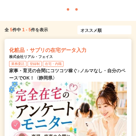
5
1
-
5
全
件中
件を表示
化粧品・サプリの在宅データ入力
株式会社リアル・フェイス
業務委託
登録制
在宅・内職
家事・育児の合間にコツコツ稼ぐ♪ノルマなし・自分のペ
ースでOK！〈静岡県〉