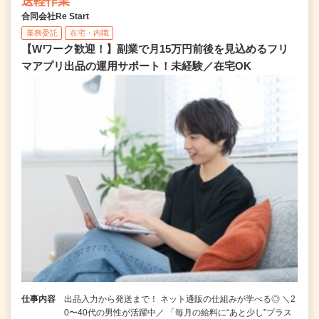
送軽作業
合同会社Re Start
業務委託
在宅・内職
【Wワーク歓迎！】副業で月15万円前後を見込めるフリ
マアプリ出品の運用サポート！未経験／在宅OK
仕事内容
出品入力から発送まで！ ネット通販の仕組みが学べる◎ ＼2
0〜40代の男性が活躍中／ 「毎月の給料に“あと少し”プラス