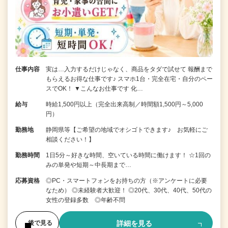
仕事内容
実は…入力するだけじゃなく、商品をタダで試せて 報酬まで
もらえるお得な仕事です♪ スマホ1台・完全在宅・自分のペー
スでOK！ ▼こんなお仕事です 化…
給与
時給1,500円以上（完全出来高制／時間額1,500円～5,000
円）
勤務地
静岡県等【ご希望の地域でオシゴトできます♪ お気軽にご
相談ください！】
勤務時間
1日5分～好きな時間、空いている時間に働けます！ ☆1回の
みの単発や短期～中長期まで…
応募資格
◎PC・スマートフォンをお持ちの方（※アンケートに必要
なため） ◎未経験者大歓迎！ ◎20代、30代、40代、50代の
女性の登録多数 ◎年齢不問
詳細を見る
後で見る