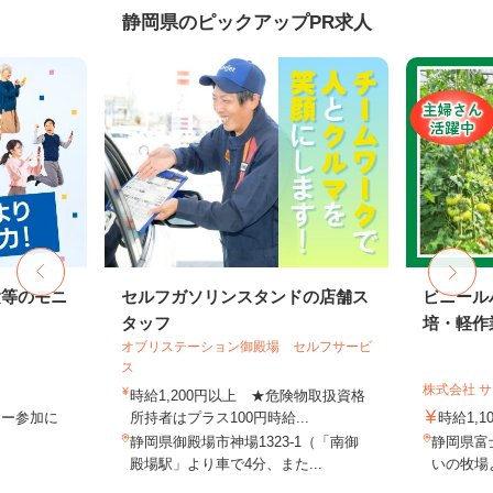
静岡県のピックアップPR求人
験等のモニ
セルフガソリンスタンドの店舗ス
ビニール
タッフ
培・軽作
オブリステーション御殿場 セルフサービ
ス
株式会社 
時給1,200円以上 ★危険物取扱資格
ター参加に
所持者はプラス100円時給...
時給1,
静岡県御殿場市神場1323-1（「南御
静岡県富
殿場駅」より車で4分、また...
いの牧場よ