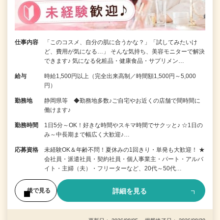
仕事内容
「このコスメ、自分の肌に合うかな？」「試してみたいけ
ど、費用が気になる…」 そんな気持ち、美容モニターで解決
できます♪ 気になる化粧品・健康食品・サプリメン…
給与
時給1,500円以上（完全出来高制／時間額1,500円～5,000
円）
勤務地
静岡県等 ◆勤務地多数♪ご自宅やお近くの店舗で間時間に
働けます♪
勤務時間
1日5分～OK！好きな時間やスキマ時間でサクッと♪ ☆1日の
み～中長期まで幅広く大歓迎♪…
応募資格
未経験OK＆年齢不問！夏休みの1回きり・単発も大歓迎！ ★
会社員・派遣社員・契約社員・個人事業主・パート・アルバ
イト・主婦（夫）・フリーターなど、20代～50代…
詳細を見る
後で見る