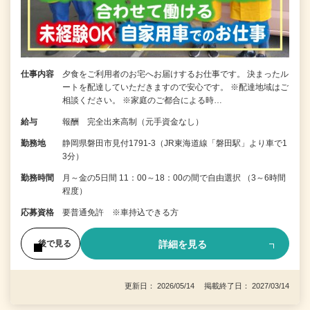
仕事内容
夕食をご利用者のお宅へお届けするお仕事です。 決まったル
ートを配達していただきますので安心です。 ※配達地域はご
相談ください。 ※家庭のご都合による時…
給与
報酬 完全出来高制（元手資金なし）
勤務地
静岡県磐田市見付1791-3（JR東海道線「磐田駅」より車で1
3分）
勤務時間
月～金の5日間 11：00～18：00の間で自由選択 （3～6時間
程度）
応募資格
要普通免許 ※車持込できる方
詳細を見る
後で見る
更新日： 2026/05/14 掲載終了日： 2027/03/14