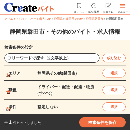
後で見る
閲覧履歴
会員登録
メニュー
クリエイトバイト・パート求人TOP
＞
静岡県
＞
静岡県その他
＞
静岡県磐田市
＞
静岡県磐田市・そ
静岡県磐田市・その他のバイト・求人情報
検索条件の設定
絞り込む
エリア
静岡県その他(磐田市)
選択
ドライバー・配送・配達・物流
職種
選択
(すべて)
条件
指定しない
選択
1
検索条件を保存
全
件ヒットしました