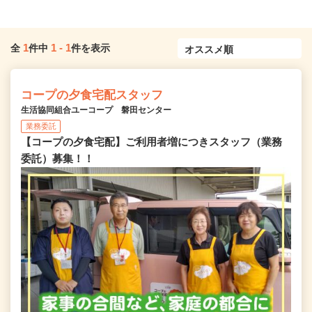
1
1
-
1
全
件中
件を表示
コープの夕食宅配スタッフ
生活協同組合ユーコープ 磐田センター
業務委託
【コープの夕食宅配】ご利用者増につきスタッフ（業務
委託）募集！！