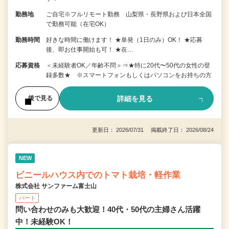
勤務地
ご自宅※フルリモート勤務 山梨県・長野県および日本全国
で勤務可能（在宅OK）
勤務時間
好きな時間に働けます！ ★単発（1日のみ）OK！ ★応募
後、即お仕事開始も可！ ★在…
応募資格
＜未経験者OK／年齢不問＞⇒★特に20代〜50代の女性の登
録多数★ ※スマートフォンもしくはパソコンをお持ちの方
詳細を見る
後で見る
更新日： 2026/07/31 掲載終了日： 2026/08/24
NEW
ビニールハウス内でのトマト栽培・軽作業
株式会社 サンファーム富士山
パート
問い合わせのみも大歓迎！40代・50代の主婦さん活躍
中！未経験OK！