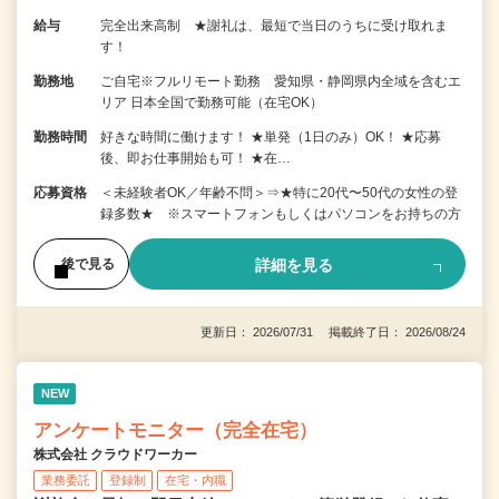
給与
完全出来高制 ★謝礼は、最短で当日のうちに受け取れま
す！
勤務地
ご自宅※フルリモート勤務 愛知県・静岡県内全域を含むエ
リア 日本全国で勤務可能（在宅OK）
勤務時間
好きな時間に働けます！ ★単発（1日のみ）OK！ ★応募
後、即お仕事開始も可！ ★在…
応募資格
＜未経験者OK／年齢不問＞⇒★特に20代〜50代の女性の登
録多数★ ※スマートフォンもしくはパソコンをお持ちの方
詳細を見る
後で見る
更新日： 2026/07/31 掲載終了日： 2026/08/24
NEW
アンケートモニター（完全在宅）
株式会社 クラウドワーカー
業務委託
登録制
在宅・内職