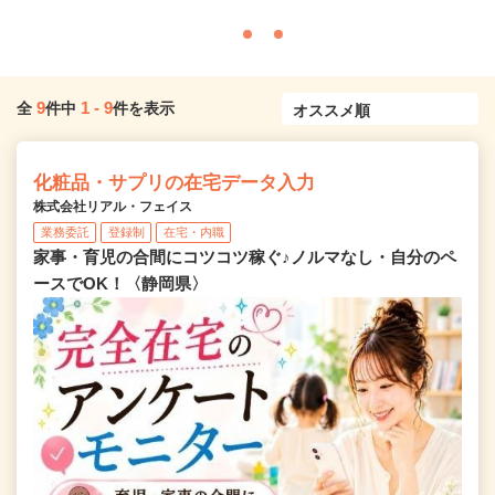
9
1
-
9
全
件中
件を表示
化粧品・サプリの在宅データ入力
株式会社リアル・フェイス
業務委託
登録制
在宅・内職
家事・育児の合間にコツコツ稼ぐ♪ノルマなし・自分のペ
ースでOK！〈静岡県〉