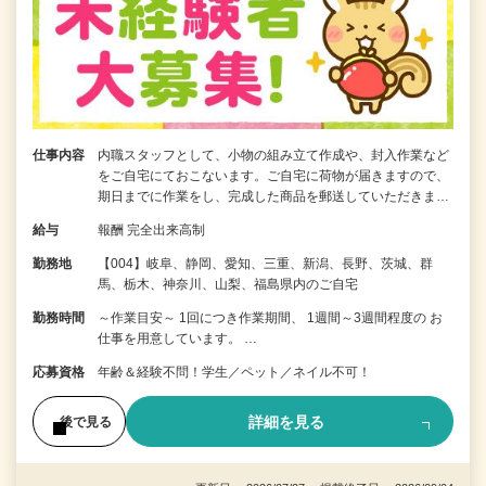
仕事内容
内職スタッフとして、小物の組み立て作成や、封入作業など
をご自宅にておこないます。ご自宅に荷物が届きますので、
期日までに作業をし、完成した商品を郵送していただきま…
給与
報酬 完全出来高制
勤務地
【004】岐阜、静岡、愛知、三重、新潟、長野、茨城、群
馬、栃木、神奈川、山梨、福島県内のご自宅
勤務時間
～作業目安～ 1回につき作業期間、 1週間～3週間程度の お
仕事を用意しています。 …
応募資格
年齢＆経験不問！学生／ペット／ネイル不可！
詳細を見る
後で見る