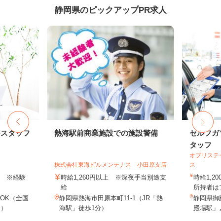
静岡県のピックアップPR求人
務スタッフ
熱海駅前商業施設での施設警備
セルフガ
タッフ
オブリステ
株式会社東海ビルメンテナス 小田原支店
ス
以上 ※経験
時給1,260円以上 ※深夜手当別途支
時給1,
給
所持者はプ
OK（全国
静岡県熱海市田原本町11-1（JR「熱
静岡県御殿
し）
海駅」徒歩1分）
殿場駅」よ