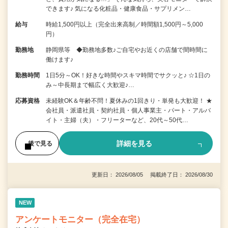
できます♪ 気になる化粧品・健康食品・サプリメン…
給与
時給1,500円以上（完全出来高制／時間額1,500円～5,000
円）
勤務地
静岡県等 ◆勤務地多数♪ご自宅やお近くの店舗で間時間に
働けます♪
勤務時間
1日5分～OK！好きな時間やスキマ時間でサクッと♪ ☆1日の
み～中長期まで幅広く大歓迎♪…
応募資格
未経験OK＆年齢不問！夏休みの1回きり・単発も大歓迎！ ★
会社員・派遣社員・契約社員・個人事業主・パート・アルバ
イト・主婦（夫）・フリーターなど、20代～50代…
詳細を見る
後で見る
更新日： 2026/08/05 掲載終了日： 2026/08/30
NEW
アンケートモニター（完全在宅）