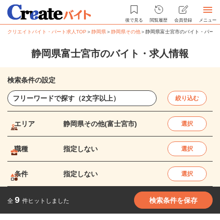
後で見る
閲覧履歴
会員登録
メニュー
クリエイトバイト・パート求人TOP
＞
静岡県
＞
静岡県その他
＞
静岡県富士宮市のバイト・パート
静岡県富士宮市のバイト・求人情報
検索条件の設定
絞り込む
エリア
静岡県その他(富士宮市)
選択
職種
指定しない
選択
条件
指定しない
選択
9
検索条件を保存
全
件ヒットしました