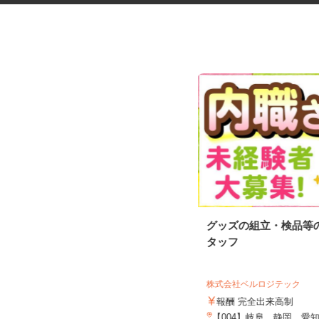
セルフガソリンスタンドの店舗
グッズの組立・検品等
スタッフ
タッフ
オブリステーション御殿場 セルフサー
ビス
株式会社ベルロジテック
時給1,200円以上 ★危険物取扱資格
所持者はプラス100円時給...
報酬 完全出来高制