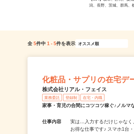
静岡県御殿場市神場1323-1（「南御
【004】岐阜、静岡、
殿場駅」より車で4分、また...
潟、長野、茨城、群馬、栃
全
5
件中
1
-
5
件を表示
化粧品・サプリの在宅デ
株式会社リアル・フェイス
業務委託
登録制
在宅・内職
家事・育児の合間にコツコツ稼ぐ♪ノルマ
仕事内容
実は…入力するだけじゃなく