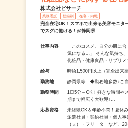
化粧品などに関する在宅
株式会社ビサーチ
業務委託
登録制
在宅・内職
完全在宅OK！スマホで出来る美容モニタ
でスグに働ける！@静岡県
仕事内容
「このコスメ、自分の肌に
気になる…」 そんな気持ち
化粧品・健康食品・サプリ
給与
時給1,500円以上（完全出来高
勤務地
静岡県等 ◆勤務地多数♪ご
勤務時間
1日5分～OK！好きな時間や
期まで幅広く大歓迎♪…
応募資格
未経験OK＆年齢不問！夏休