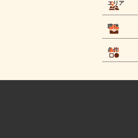
エリア
職種
条件