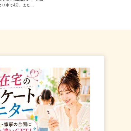
殿場市神場1323-1（「南御
【004】岐阜、静岡、愛知、三重、新
より車で4分、また...
潟、長野、茨城、群馬、栃木、...