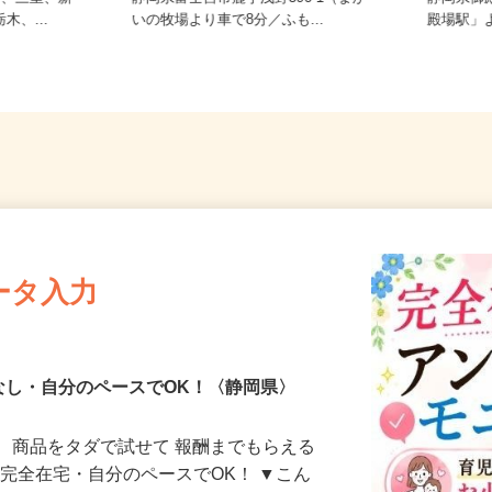
愛知、三重、新
静岡県富士宮市麓字浅野396-1（まか
静岡県御
木、...
いの牧場より車で8分／ふも...
殿場駅」
ータ入力
なし・自分のペースでOK！〈静岡県〉
、商品をタダで試せて 報酬までもらえる