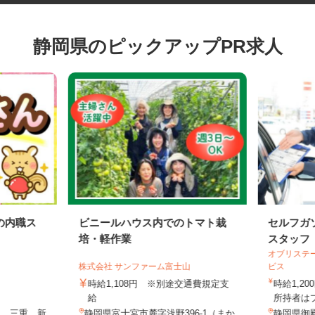
静岡県のピックアップPR求人
の内職ス
ビニールハウス内でのトマト栽
セルフ
培・軽作業
スタッ
オブリス
株式会社 サンファーム富士山
ビス
時給1,108円 ※別途交通費規定支
時給1
給
所持者は