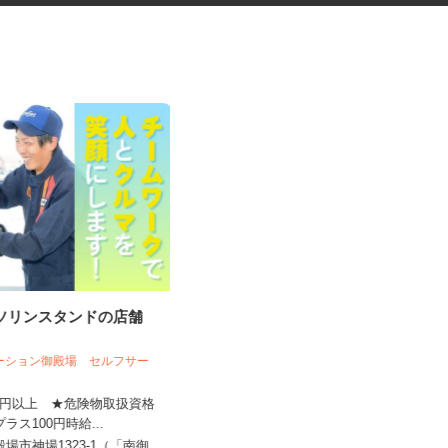
ガソリンスタンドの店舗
グッズの組立・検品等の内職ス
フ
タッフ
テーション御殿場 セルフサー
株式会社ベルロジテック
,200円以上 ★危険物取扱資格
プラス100円時給...
報酬 完全出来高制