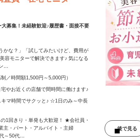
調査員・在宅モニター
ー大募集！未経験歓迎♪履歴書・面接不要
合うかな？」「試してみたいけど、費用が
、美容モニターで解決できます♪ 気になる
メン…
制／時間額1,500円～5,000円）
自宅やお近くの店舗で間時間に働けます♪
スキマ時間でサクッと♪ ☆1日のみ～中長
みの1回きり・単発も大歓迎！ ★会社員・