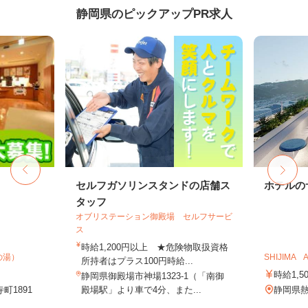
静岡県のピックアップPR求人
セルフガソリンスタンドの店舗ス
ホテルの
タッフ
オブリステーション御殿場 セルフサービ
ス
時給1,200円以上 ★危険物取扱資格
の湯）
SHIJIMA A
所持者はプラス100円時給...
時給1,5
静岡県御殿場市神場1323-1（「南御
町1891
殿場駅」より車で4分、また...
静岡県熱