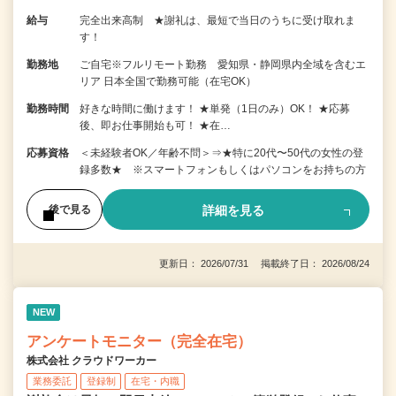
給与
完全出来高制 ★謝礼は、最短で当日のうちに受け取れま
す！
勤務地
ご自宅※フルリモート勤務 愛知県・静岡県内全域を含むエ
リア 日本全国で勤務可能（在宅OK）
勤務時間
好きな時間に働けます！ ★単発（1日のみ）OK！ ★応募
後、即お仕事開始も可！ ★在…
応募資格
＜未経験者OK／年齢不問＞⇒★特に20代〜50代の女性の登
録多数★ ※スマートフォンもしくはパソコンをお持ちの方
詳細を見る
後で見る
更新日： 2026/07/31 掲載終了日： 2026/08/24
NEW
アンケートモニター（完全在宅）
株式会社 クラウドワーカー
業務委託
登録制
在宅・内職