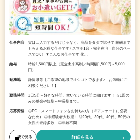
仕事内容
実は…入力するだけじゃなく、商品をタダで試せて 報酬まで
もらえるお得な仕事です♪ スマホ1台・完全在宅・自分のペー
スでOK！ ▼こんなお仕事です 化…
給与
時給1,500円以上（完全出来高制／時間額1,500円～5,000
円）
勤務地
静岡県等【ご希望の地域でオシゴトできます♪ お気軽にご
相談ください！】
勤務時間
1日5分～好きな時間、空いている時間に働けます！ ☆1回の
みの単発や短期～中長期まで…
応募資格
◎PC・スマートフォンをお持ちの方（※アンケートに必要
なため） ◎未経験者大歓迎！ ◎20代、30代、40代、50代の
女性の登録多数 ◎年齢不問
詳細を見る
後で見る