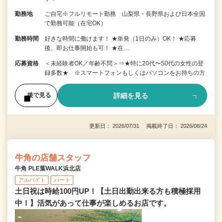
勤務地
ご自宅※フルリモート勤務 山梨県・長野県および日本全国
で勤務可能（在宅OK）
勤務時間
好きな時間に働けます！ ★単発（1日のみ）OK！ ★応募
後、即お仕事開始も可！ ★在…
応募資格
＜未経験者OK／年齢不問＞⇒★特に20代〜50代の女性の登
録多数★ ※スマートフォンもしくはパソコンをお持ちの方
詳細を見る
後で見る
更新日： 2026/07/31 掲載終了日： 2026/08/24
牛角の店舗スタッフ
牛角 PLE葉WALK浜北店
アルバイト
パート
土日祝は時給100円UP！【土日出勤出来る方も積極採用
中！】活気があって仕事が楽しめるお店です。