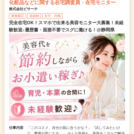
化粧品などに関する在宅調査員・在宅モニター
株式会社ビサーチ
業務委託
登録制
在宅・内職
完全在宅OK！スマホで出来る美容モニター大募集！未経
験歓迎♪履歴書・面接不要でスグに働ける！@静岡県
仕事内容
「このコスメ、自分の肌に合うかな？」「試してみたいけ
ど、費用が気になる…」 そんな気持ち、美容モニターで解決