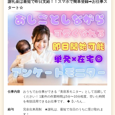
謝礼金は最短で即日支給！！スマホで簡単登録➡お仕事ス
タート☆
仕事内容
おうちでお仕事ができる『美容系モニター』として活躍して
ください！ 1案件の作業時間は5分〜10分程度。空いた時間
を有効活用できるお仕事です。 ◆【いろん…
給与
完全出来高制 ★謝礼は、最短で当日のうちに受け取れま
す！