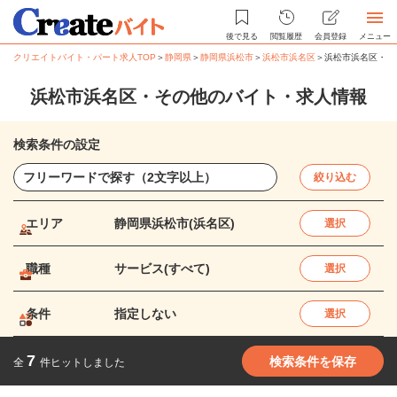
後で見る
閲覧履歴
会員登録
メニュー
クリエイトバイト・パート求人TOP
＞
静岡県
＞
静岡県浜松市
＞
浜松市浜名区
＞
浜松市浜名区・そ
浜松市浜名区・その他のバイト・求人情報
検索条件の設定
絞り込む
エリア
静岡県浜松市(浜名区)
選択
職種
サービス(すべて)
選択
条件
指定しない
選択
7
検索条件を保存
全
件ヒットしました