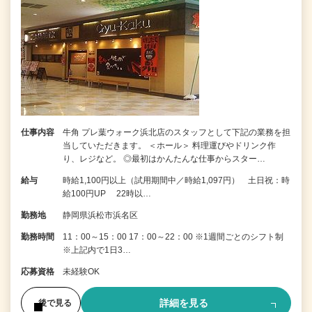
仕事内容
牛角 プレ葉ウォーク浜北店のスタッフとして下記の業務を担
当していただきます。 ＜ホール＞ 料理運びやドリンク作
り、レジなど。 ◎最初はかんたんな仕事からスター…
給与
時給1,100円以上（試用期間中／時給1,097円） 土日祝：時
給100円UP 22時以…
勤務地
静岡県浜松市浜名区
勤務時間
11：00～15：00 17：00～22：00 ※1週間ごとのシフト制
※上記内で1日3…
応募資格
未経験OK
詳細を見る
後で見る