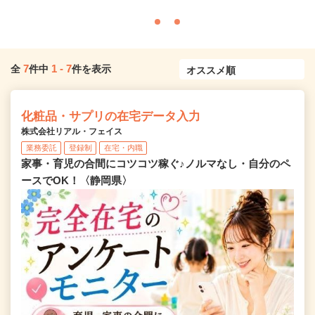
7
1
-
7
全
件中
件を表示
化粧品・サプリの在宅データ入力
株式会社リアル・フェイス
業務委託
登録制
在宅・内職
家事・育児の合間にコツコツ稼ぐ♪ノルマなし・自分のペ
ースでOK！〈静岡県〉