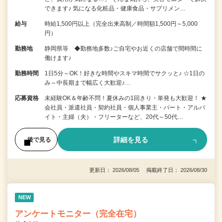
できます♪ 気になる化粧品・健康食品・サプリメン…
給与
時給1,500円以上（完全出来高制／時間額1,500円～5,000
円）
勤務地
静岡県等 ◆勤務地多数♪ご自宅やお近くの店舗で間時間に
働けます♪
勤務時間
1日5分～OK！好きな時間やスキマ時間でサクッと♪ ☆1日の
み～中長期まで幅広く大歓迎♪…
応募資格
未経験OK＆年齢不問！夏休みの1回きり・単発も大歓迎！ ★
会社員・派遣社員・契約社員・個人事業主・パート・アルバ
イト・主婦（夫）・フリーターなど、20代～50代…
詳細を見る
後で見る
更新日： 2026/08/05 掲載終了日： 2026/08/30
NEW
アンケートモニター（完全在宅）