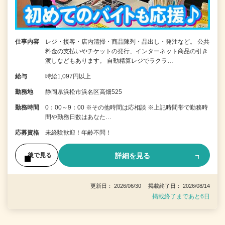
仕事内容
レジ・接客・店内清掃・商品陳列・品出し・発注など。 公共
料金の支払いやチケットの発行、インターネット商品の引き
渡しなどもあります。 自動精算レジでラクラ…
給与
時給1,097円以上
勤務地
静岡県浜松市浜名区高畑525
勤務時間
0：00～9：00 ※その他時間は応相談 ※上記時間帯で勤務時
間や勤務日数はあなた…
応募資格
未経験歓迎！年齢不問！
詳細を見る
後で見る
更新日： 2026/06/30 掲載終了日： 2026/08/14
掲載終了まであと6日