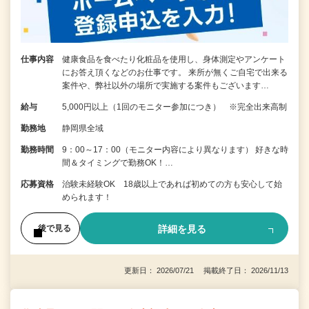
仕事内容
健康食品を食べたり化粧品を使用し、身体測定やアンケート
にお答え頂くなどのお仕事です。 来所が無くご自宅で出来る
案件や、弊社以外の場所で実施する案件もございます…
給与
5,000円以上（1回のモニター参加につき） ※完全出来高制
勤務地
静岡県全域
勤務時間
9：00～17：00（モニター内容により異なります） 好きな時
間＆タイミングで勤務OK！…
応募資格
治験未経験OK 18歳以上であれば初めての方も安心して始
められます！
詳細を見る
後で見る
更新日： 2026/07/21 掲載終了日： 2026/11/13