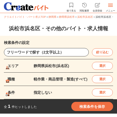
後で見る
閲覧履歴
会員登録
メニュー
クリエイトバイト・パート求人TOP
＞
静岡県
＞
静岡県浜松市
＞
浜松市浜名区
＞
浜松市浜名区・そ
浜松市浜名区・その他のバイト・求人情報
検索条件の設定
絞り込む
エリア
静岡県浜松市(浜名区)
選択
職種
軽作業・商品管理・製造(すべて)
選択
条件
指定しない
選択
1
検索条件を保存
全
件ヒットしました