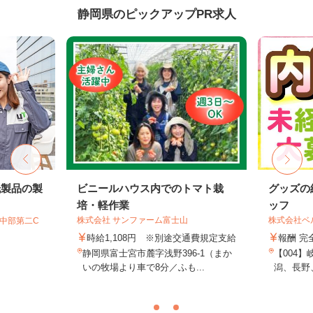
静岡県のピックアップPR求人
紙製品の製
ビニールハウス内でのトマト栽
グッズの
培・軽作業
ッフ
株式会社 サンファーム富士山
株式会社ベ
T中部第二C
時給1,108円 ※別途交通費規定支給
報酬 完
静岡県富士宮市麓字浅野396-1（まか
【004
いの牧場より車で8分／ふも...
潟、長野