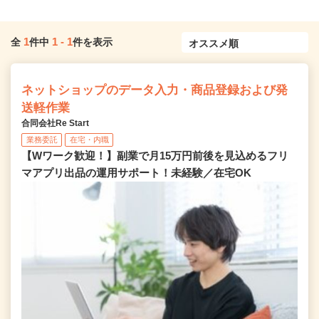
1
1
-
1
全
件中
件を表示
ネットショップのデータ入力・商品登録および発
送軽作業
合同会社Re Start
業務委託
在宅・内職
【Wワーク歓迎！】副業で月15万円前後を見込めるフリ
マアプリ出品の運用サポート！未経験／在宅OK