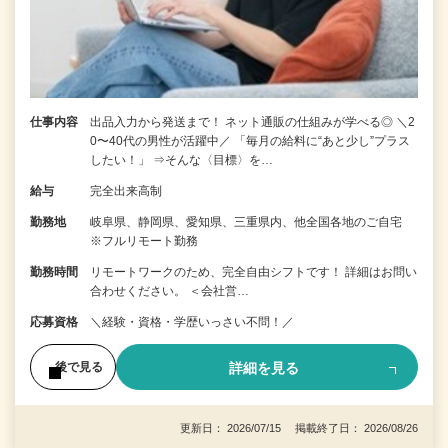
仕事内容
出品入力から発送まで！ ネット通販の仕組みが学べる◎ ＼2
0〜40代の男性が活躍中／ 「毎月の給料に“あと少し”プラス
したい！」 ⇒そんな〈目標〉を…
給与
完全出来高制
勤務地
岐阜県、静岡県、愛知県、三重県内、他全国各地のご自宅
※フルリモート勤務
勤務時間
リモートワークのため、完全自由シフトです！ 詳細はお問い
合わせください。 ＜会社営…
応募資格
＼経験・資格・学歴いっさい不問！／
詳細を見る
後で見る
更新日： 2026/07/15 掲載終了日： 2026/08/26