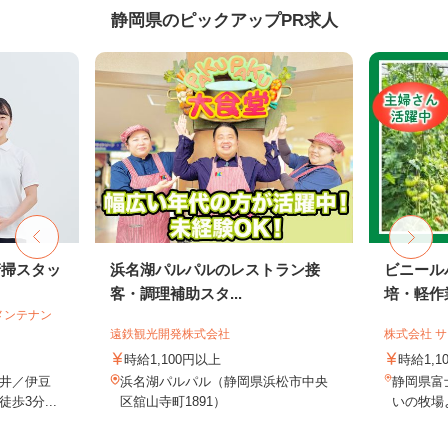
静岡県のピックアップPR求人
清掃スタッ
浜名湖パルパルのレストラン接
ビニール
客・調理補助スタ...
培・軽作
メンテナン
遠鉄観光開発株式会社
株式会社 
時給1,100円以上
時給1,
井／伊豆
浜名湖パルパル（静岡県浜松市中央
静岡県富
歩3分...
区舘山寺町1891）
いの牧場よ