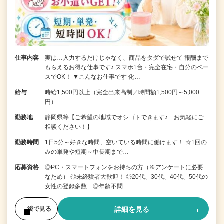
仕事内容
実は…入力するだけじゃなく、商品をタダで試せて 報酬まで
もらえるお得な仕事です♪ スマホ1台・完全在宅・自分のペー
スでOK！ ▼こんなお仕事です 化…
給与
時給1,500円以上（完全出来高制／時間額1,500円～5,000
円）
勤務地
静岡県等【ご希望の地域でオシゴトできます♪ お気軽にご
相談ください！】
勤務時間
1日5分～好きな時間、空いている時間に働けます！ ☆1回の
みの単発や短期～中長期まで…
応募資格
◎PC・スマートフォンをお持ちの方（※アンケートに必要
なため） ◎未経験者大歓迎！ ◎20代、30代、40代、50代の
女性の登録多数 ◎年齢不問
詳細を見る
後で見る