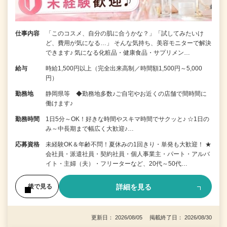
仕事内容
「このコスメ、自分の肌に合うかな？」「試してみたいけ
ど、費用が気になる…」 そんな気持ち、美容モニターで解決
できます♪ 気になる化粧品・健康食品・サプリメン…
給与
時給1,500円以上（完全出来高制／時間額1,500円～5,000
円）
勤務地
静岡県等 ◆勤務地多数♪ご自宅やお近くの店舗で間時間に
働けます♪
勤務時間
1日5分～OK！好きな時間やスキマ時間でサクッと♪ ☆1日の
み～中長期まで幅広く大歓迎♪…
応募資格
未経験OK＆年齢不問！夏休みの1回きり・単発も大歓迎！ ★
会社員・派遣社員・契約社員・個人事業主・パート・アルバ
イト・主婦（夫）・フリーターなど、20代～50代…
詳細を見る
後で見る
更新日： 2026/08/05 掲載終了日： 2026/08/30