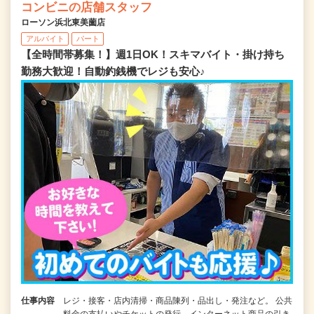
コンビニの店舗スタッフ
ローソン浜北東美薗店
アルバイト
パート
【全時間帯募集！】週1日OK！スキマバイト・掛け持ち
勤務大歓迎！自動釣銭機でレジも安心♪
仕事内容
レジ・接客・店内清掃・商品陳列・品出し・発注など。 公共