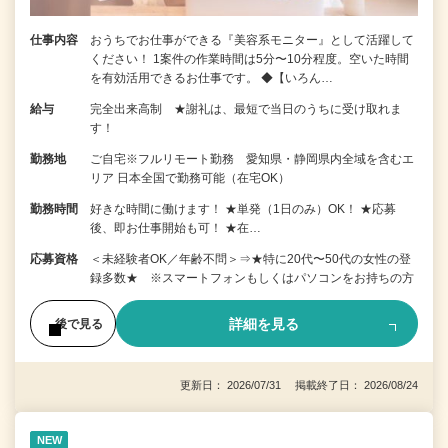
仕事内容
おうちでお仕事ができる『美容系モニター』として活躍して
ください！ 1案件の作業時間は5分〜10分程度。空いた時間
を有効活用できるお仕事です。 ◆【いろん…
給与
完全出来高制 ★謝礼は、最短で当日のうちに受け取れま
す！
勤務地
ご自宅※フルリモート勤務 愛知県・静岡県内全域を含むエ
リア 日本全国で勤務可能（在宅OK）
勤務時間
好きな時間に働けます！ ★単発（1日のみ）OK！ ★応募
後、即お仕事開始も可！ ★在…
応募資格
＜未経験者OK／年齢不問＞⇒★特に20代〜50代の女性の登
録多数★ ※スマートフォンもしくはパソコンをお持ちの方
詳細を見る
後で見る
更新日： 2026/07/31 掲載終了日： 2026/08/24
NEW