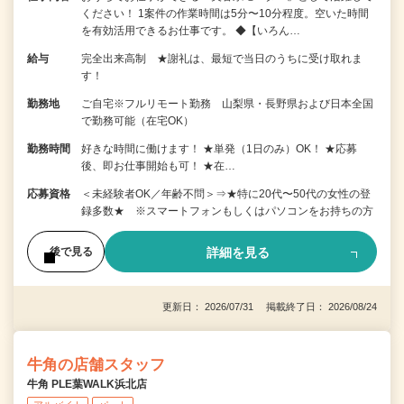
ください！ 1案件の作業時間は5分〜10分程度。空いた時間
を有効活用できるお仕事です。 ◆【いろん…
給与
完全出来高制 ★謝礼は、最短で当日のうちに受け取れま
す！
勤務地
ご自宅※フルリモート勤務 山梨県・長野県および日本全国
で勤務可能（在宅OK）
勤務時間
好きな時間に働けます！ ★単発（1日のみ）OK！ ★応募
後、即お仕事開始も可！ ★在…
応募資格
＜未経験者OK／年齢不問＞⇒★特に20代〜50代の女性の登
録多数★ ※スマートフォンもしくはパソコンをお持ちの方
詳細を見る
後で見る
更新日： 2026/07/31 掲載終了日： 2026/08/24
牛角の店舗スタッフ
牛角 PLE葉WALK浜北店