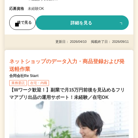
応募資格
未経験OK
詳細を見る
後で見る
更新日： 2026/04/10 掲載終了日： 2026/09/11
ネットショップのデータ入力・商品登録および発
送軽作業
合同会社Re Start
業務委託
在宅・内職
【Wワーク歓迎！】副業で月15万円前後を見込めるフリ
マアプリ出品の運用サポート！未経験／在宅OK