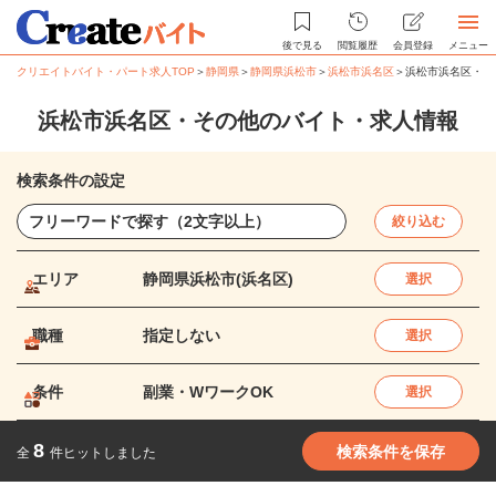
後で見る
閲覧履歴
会員登録
メニュー
クリエイトバイト・パート求人TOP
＞
静岡県
＞
静岡県浜松市
＞
浜松市浜名区
＞
浜松市浜名区・そ
浜松市浜名区・その他のバイト・求人情報
検索条件の設定
絞り込む
エリア
静岡県浜松市(浜名区)
選択
職種
指定しない
選択
条件
副業・WワークOK
選択
8
検索条件を保存
全
件ヒットしました