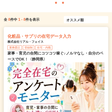
8
1
-
8
全
件中
件を表示
化粧品・サプリの在宅データ入力
株式会社リアル・フェイス
業務委託
登録制
在宅・内職
家事・育児の合間にコツコツ稼ぐ♪ノルマなし・自分のペ
ースでOK！〈静岡県〉