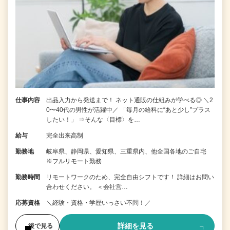
仕事内容
出品入力から発送まで！ ネット通販の仕組みが学べる◎ ＼2
0〜40代の男性が活躍中／ 「毎月の給料に“あと少し”プラス
したい！」 ⇒そんな〈目標〉を…
給与
完全出来高制
勤務地
岐阜県、静岡県、愛知県、三重県内、他全国各地のご自宅
※フルリモート勤務
勤務時間
リモートワークのため、完全自由シフトです！ 詳細はお問い
合わせください。 ＜会社営…
応募資格
＼経験・資格・学歴いっさい不問！／
詳細を見る
後で見る