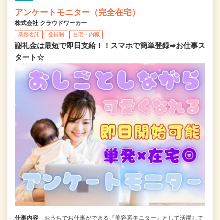
アンケートモニター（完全在宅）
株式会社 クラウドワーカー
業務委託
登録制
在宅・内職
謝礼金は最短で即日支給！！スマホで簡単登録➡お仕事ス
タート☆
仕事内容
おうちでお仕事ができる『美容系モニター』として活躍して