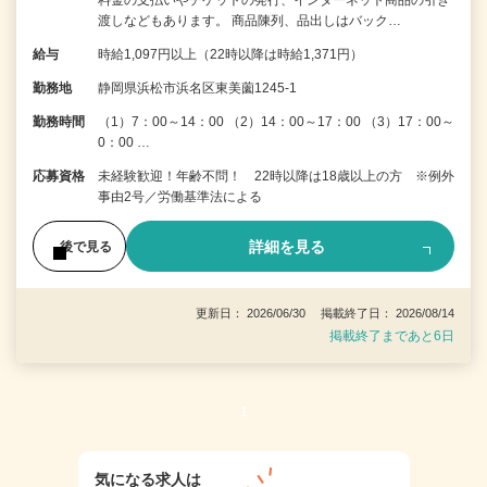
料金の支払いやチケットの発行、インターネット商品の引き
渡しなどもあります。 商品陳列、品出しはバック…
給与
時給1,097円以上（22時以降は時給1,371円）
勤務地
静岡県浜松市浜名区東美薗1245-1
勤務時間
（1）7：00～14：00 （2）14：00～17：00 （3）17：00～
0：00 …
応募資格
未経験歓迎！年齢不問！ 22時以降は18歳以上の方 ※例外
事由2号／労働基準法による
詳細を見る
後で見る
更新日： 2026/06/30 掲載終了日： 2026/08/14
掲載終了まであと6日
1
気になる求人は