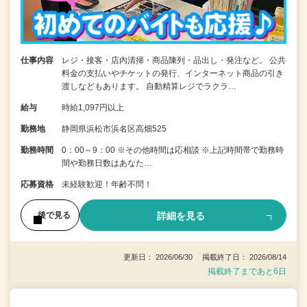
仕事内容
レジ・接客・店内清掃・商品陳列・品出し・発注など。 公共
料金の支払いやチケットの発行、インターネット商品の引き
渡しなどもあります。 自動精算レジでラクラ…
給与
時給1,097円以上
勤務地
静岡県浜松市浜名区高畑525
勤務時間
0：00～9：00 ※その他時間は応相談 ※上記時間帯で勤務時
間や勤務日数はあなた…
応募資格
未経験歓迎！年齢不問！
詳細を見る
後で見る
更新日： 2026/06/30 掲載終了日： 2026/08/14
掲載終了まであと6日