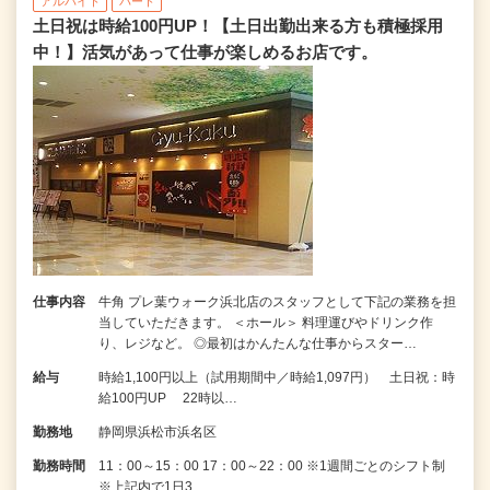
アルバイト
パート
土日祝は時給100円UP！【土日出勤出来る方も積極採用
中！】活気があって仕事が楽しめるお店です。
仕事内容
牛角 プレ葉ウォーク浜北店のスタッフとして下記の業務を担
当していただきます。 ＜ホール＞ 料理運びやドリンク作
り、レジなど。 ◎最初はかんたんな仕事からスター…
給与
時給1,100円以上（試用期間中／時給1,097円） 土日祝：時
給100円UP 22時以…
勤務地
静岡県浜松市浜名区
勤務時間
11：00～15：00 17：00～22：00 ※1週間ごとのシフト制
※上記内で1日3…