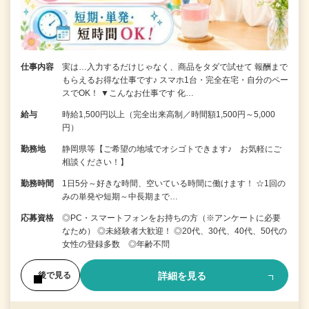
仕事内容
実は…入力するだけじゃなく、商品をタダで試せて 報酬まで
もらえるお得な仕事です♪ スマホ1台・完全在宅・自分のペー
スでOK！ ▼こんなお仕事です 化…
給与
時給1,500円以上（完全出来高制／時間額1,500円～5,000
円）
勤務地
静岡県等【ご希望の地域でオシゴトできます♪ お気軽にご
相談ください！】
勤務時間
1日5分～好きな時間、空いている時間に働けます！ ☆1回の
みの単発や短期～中長期まで…
応募資格
◎PC・スマートフォンをお持ちの方（※アンケートに必要
なため） ◎未経験者大歓迎！ ◎20代、30代、40代、50代の
女性の登録多数 ◎年齢不問
詳細を見る
後で見る