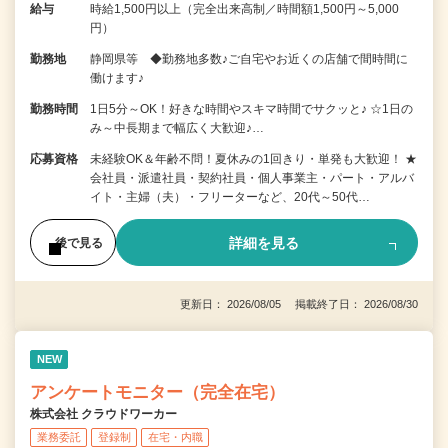
給与
時給1,500円以上（完全出来高制／時間額1,500円～5,000
円）
勤務地
静岡県等 ◆勤務地多数♪ご自宅やお近くの店舗で間時間に
働けます♪
勤務時間
1日5分～OK！好きな時間やスキマ時間でサクッと♪ ☆1日の
み～中長期まで幅広く大歓迎♪…
応募資格
未経験OK＆年齢不問！夏休みの1回きり・単発も大歓迎！ ★
会社員・派遣社員・契約社員・個人事業主・パート・アルバ
イト・主婦（夫）・フリーターなど、20代～50代…
詳細を見る
後で見る
更新日： 2026/08/05 掲載終了日： 2026/08/30
NEW
アンケートモニター（完全在宅）
株式会社 クラウドワーカー
業務委託
登録制
在宅・内職