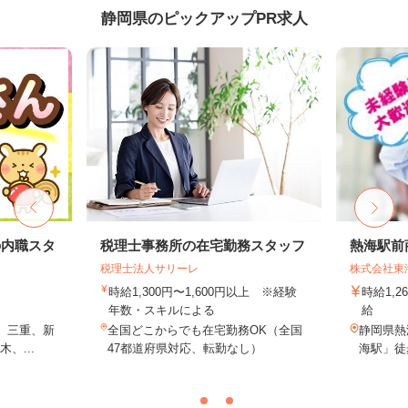
静岡県のピックアップPR求人
の内職スタ
税理士事務所の在宅勤務スタッフ
熱海駅前
税理士法人サリーレ
株式会社東
時給1,300円〜1,600円以上 ※経験
時給1,
年数・スキルによる
給
、三重、新
全国どこからでも在宅勤務OK（全国
静岡県熱
、...
47都道府県対応、転勤なし）
海駅」徒