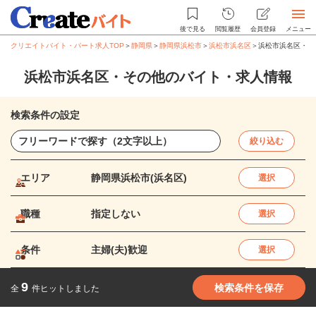
後で見る
閲覧履歴
会員登録
メニュー
クリエイトバイト・パート求人TOP
＞
静岡県
＞
静岡県浜松市
＞
浜松市浜名区
＞
浜松市浜名区・そ
浜松市浜名区・その他のバイト・求人情報
検索条件の設定
絞り込む
エリア
静岡県浜松市(浜名区)
選択
職種
指定しない
選択
条件
主婦(夫)歓迎
選択
9
検索条件を保存
全
件ヒットしました