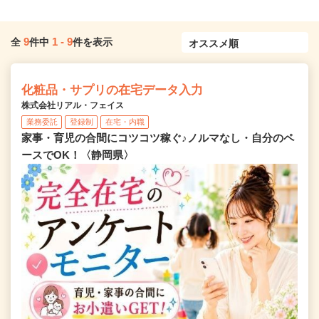
9
1
-
9
全
件中
件を表示
化粧品・サプリの在宅データ入力
株式会社リアル・フェイス
業務委託
登録制
在宅・内職
家事・育児の合間にコツコツ稼ぐ♪ノルマなし・自分のペ
ースでOK！〈静岡県〉