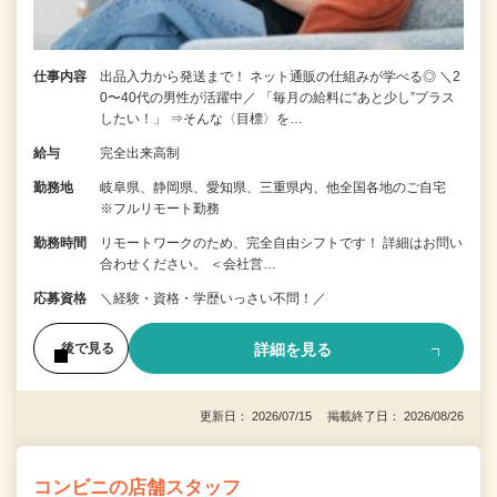
仕事内容
出品入力から発送まで！ ネット通販の仕組みが学べる◎ ＼2
0〜40代の男性が活躍中／ 「毎月の給料に“あと少し”プラス
したい！」 ⇒そんな〈目標〉を…
給与
完全出来高制
勤務地
岐阜県、静岡県、愛知県、三重県内、他全国各地のご自宅
※フルリモート勤務
勤務時間
リモートワークのため、完全自由シフトです！ 詳細はお問い
合わせください。 ＜会社営…
応募資格
＼経験・資格・学歴いっさい不問！／
詳細を見る
後で見る
更新日： 2026/07/15 掲載終了日： 2026/08/26
コンビニの店舗スタッフ