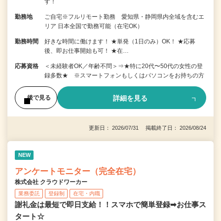
す！
勤務地
ご自宅※フルリモート勤務 愛知県・静岡県内全域を含むエ
リア 日本全国で勤務可能（在宅OK）
勤務時間
好きな時間に働けます！ ★単発（1日のみ）OK！ ★応募
後、即お仕事開始も可！ ★在…
応募資格
＜未経験者OK／年齢不問＞⇒★特に20代〜50代の女性の登
録多数★ ※スマートフォンもしくはパソコンをお持ちの方
詳細を見る
後で見る
更新日： 2026/07/31 掲載終了日： 2026/08/24
NEW
アンケートモニター（完全在宅）
株式会社 クラウドワーカー
業務委託
登録制
在宅・内職
謝礼金は最短で即日支給！！スマホで簡単登録➡お仕事ス
タート☆