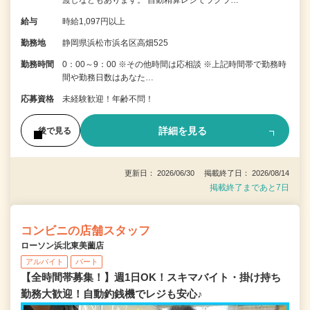
渡しなどもあります。 自動精算レジでラクラ…
給与
時給1,097円以上
勤務地
静岡県浜松市浜名区高畑525
勤務時間
0：00～9：00 ※その他時間は応相談 ※上記時間帯で勤務時
間や勤務日数はあなた…
応募資格
未経験歓迎！年齢不問！
詳細を見る
後で見る
更新日： 2026/06/30 掲載終了日： 2026/08/14
掲載終了まであと7日
コンビニの店舗スタッフ
ローソン浜北東美薗店
アルバイト
パート
【全時間帯募集！】週1日OK！スキマバイト・掛け持ち
勤務大歓迎！自動釣銭機でレジも安心♪