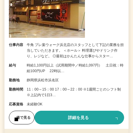
仕事内容
牛角 プレ葉ウォーク浜北店のスタッフとして下記の業務を担
当していただきます。 ＜ホール＞ 料理運びやドリンク作
り、レジなど。 ◎最初はかんたんな仕事からスター…
給与
時給1,100円以上（試用期間中／時給1,097円） 土日祝：時
給100円UP 22時以…
勤務地
静岡県浜松市浜名区
勤務時間
11：00～15：00 17：00～22：00 ※1週間ごとのシフト制
※上記内で1日3…
応募資格
未経験OK
詳細を見る
後で見る