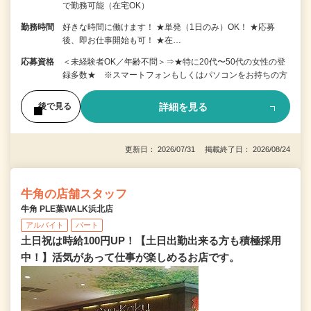
で勤務可能（在宅OK）
勤務時間
好きな時間に働けます！ ★単発（1日のみ）OK！ ★応募
後、即お仕事開始も可！ ★在…
応募資格
＜未経験者OK／年齢不問＞⇒★特に20代〜50代の女性の登
録多数★ ※スマートフォンもしくはパソコンをお持ちの方
詳細を見る
後で見る
更新日： 2026/07/31 掲載終了日： 2026/08/24
牛角の店舗スタッフ
牛角 PLE葉WALK浜北店
アルバイト
パート
土日祝は時給100円UP！【土日出勤出来る方も積極採用
中！】活気があって仕事が楽しめるお店です。