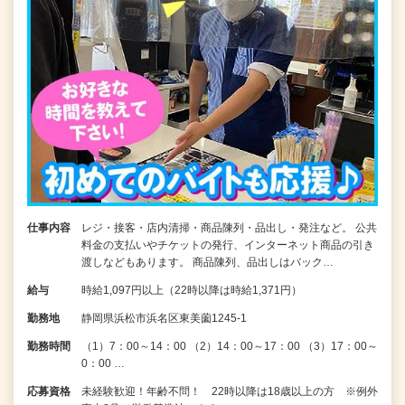
仕事内容
レジ・接客・店内清掃・商品陳列・品出し・発注など。 公共
料金の支払いやチケットの発行、インターネット商品の引き
渡しなどもあります。 商品陳列、品出しはバック…
給与
時給1,097円以上（22時以降は時給1,371円）
勤務地
静岡県浜松市浜名区東美薗1245-1
勤務時間
（1）7：00～14：00 （2）14：00～17：00 （3）17：00～
0：00 …
応募資格
未経験歓迎！年齢不問！ 22時以降は18歳以上の方 ※例外