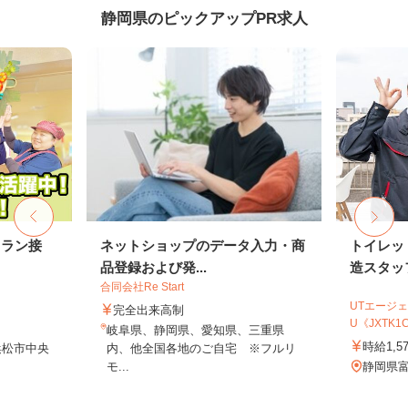
静岡県のピックアップPR求人
トラン接
ネットショップのデータ入力・商
トイレッ
品登録および発...
造スタッ
合同会社Re Start
UTエージェ
完全出来高制
U《JXTK1
岐阜県、静岡県、愛知県、三重県
時給1,5
浜松市中央
内、他全国各地のご自宅 ※フルリ
モ...
静岡県