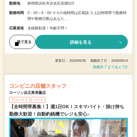
勤務地
静岡県浜松市浜名区高畑525
勤務時間
0：00～9：00 ※その他時間は応相談 ※上記時間帯で勤務時
間や勤務日数はあなた…
応募資格
未経験歓迎！年齢不問！
詳細を見る
後で見る
更新日： 2026/06/30 掲載終了日： 2026/08/14
掲載終了まであと7日
コンビニの店舗スタッフ
ローソン浜北東美薗店
アルバイト
パート
【全時間帯募集！】週1日OK！スキマバイト・掛け持ち
勤務大歓迎！自動釣銭機でレジも安心♪