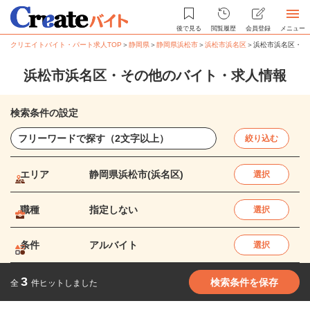
後で見る
閲覧履歴
会員登録
メニュー
クリエイトバイト・パート求人TOP
＞
静岡県
＞
静岡県浜松市
＞
浜松市浜名区
＞
浜松市浜名区・そ
浜松市浜名区・その他のバイト・求人情報
検索条件の設定
絞り込む
エリア
静岡県浜松市(浜名区)
選択
職種
指定しない
選択
条件
アルバイト
選択
3
検索条件を保存
全
件ヒットしました