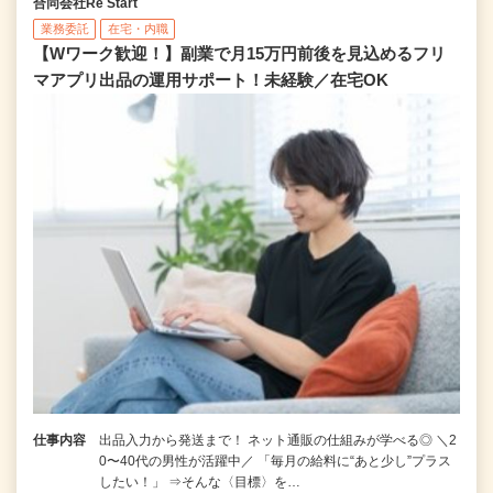
合同会社Re Start
業務委託
在宅・内職
【Wワーク歓迎！】副業で月15万円前後を見込めるフリ
マアプリ出品の運用サポート！未経験／在宅OK
仕事内容
出品入力から発送まで！ ネット通販の仕組みが学べる◎ ＼2
0〜40代の男性が活躍中／ 「毎月の給料に“あと少し”プラス
したい！」 ⇒そんな〈目標〉を…