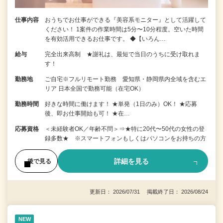
仕事内容
おうちでお仕事ができる『美容系モニター』として活躍して
ください！ 1案件の作業時間は5分〜10分程度。空いた時間
を有効活用できるお仕事です。 ◆【いろん…
給与
完全出来高制 ★謝礼は、最短で当日のうちに受け取れま
す！
勤務地
ご自宅※フルリモート勤務 愛知県・静岡県内全域を含むエ
リア 日本全国で勤務可能（在宅OK）
勤務時間
好きな時間に働けます！ ★単発（1日のみ）OK！ ★応募
後、即お仕事開始も可！ ★在…
応募資格
＜未経験者OK／年齢不問＞⇒★特に20代〜50代の女性の登
録多数★ ※スマートフォンもしくはパソコンをお持ちの方
詳細を見る
後で見る
更新日： 2026/07/31 掲載終了日： 2026/08/24
NEW