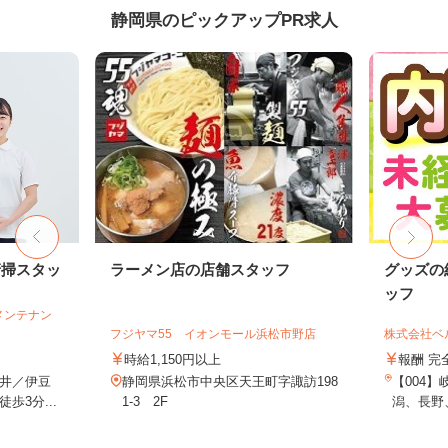
静岡県のピックアップPR求人
清掃スタッ
ラーメン店の店舗スタッフ
グッズの
ッフ
メンテナン
フジヤマ55 イオンモール浜松市野店
株式会社ベ
時給1,150円以上
報酬 完
井／伊豆
静岡県浜松市中央区天王町字諏訪198
【004
歩3分...
1-3 2F
潟、長野