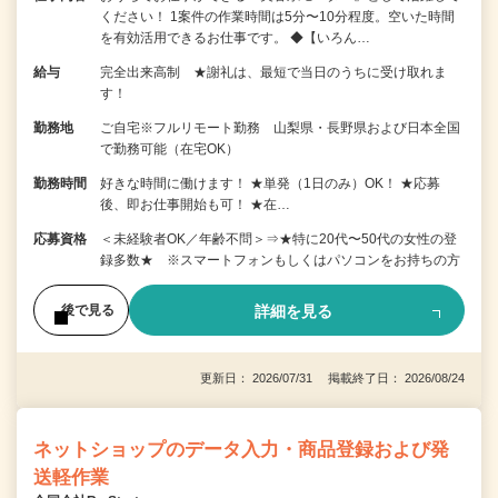
ください！ 1案件の作業時間は5分〜10分程度。空いた時間
を有効活用できるお仕事です。 ◆【いろん…
給与
完全出来高制 ★謝礼は、最短で当日のうちに受け取れま
す！
勤務地
ご自宅※フルリモート勤務 山梨県・長野県および日本全国
で勤務可能（在宅OK）
勤務時間
好きな時間に働けます！ ★単発（1日のみ）OK！ ★応募
後、即お仕事開始も可！ ★在…
応募資格
＜未経験者OK／年齢不問＞⇒★特に20代〜50代の女性の登
録多数★ ※スマートフォンもしくはパソコンをお持ちの方
詳細を見る
後で見る
更新日： 2026/07/31 掲載終了日： 2026/08/24
ネットショップのデータ入力・商品登録および発
送軽作業