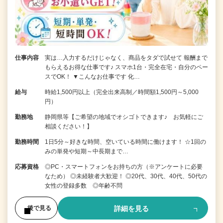
仕事内容
実は…入力するだけじゃなく、商品をタダで試せて 報酬まで
もらえるお得な仕事です♪ スマホ1台・完全在宅・自分のペー
スでOK！ ▼こんなお仕事です 化…
給与
時給1,500円以上（完全出来高制／時間額1,500円～5,000
円）
勤務地
静岡県等【ご希望の地域でオシゴトできます♪ お気軽にご
相談ください！】
勤務時間
1日5分～好きな時間、空いている時間に働けます！ ☆1回の
みの単発や短期～中長期まで…
応募資格
◎PC・スマートフォンをお持ちの方（※アンケートに必要
なため） ◎未経験者大歓迎！ ◎20代、30代、40代、50代の
女性の登録多数 ◎年齢不問
詳細を見る
後で見る