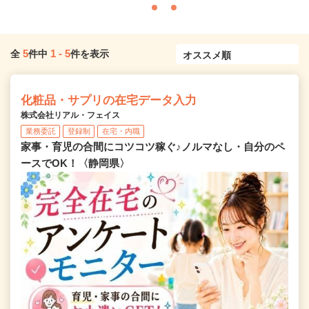
5
1
-
5
全
件中
件を表示
化粧品・サプリの在宅データ入力
株式会社リアル・フェイス
業務委託
登録制
在宅・内職
家事・育児の合間にコツコツ稼ぐ♪ノルマなし・自分のペ
ースでOK！〈静岡県〉