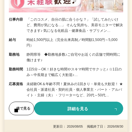
仕事内容
「このコスメ、自分の肌に合うかな？」「試してみたいけ
ど、費用が気になる…」 そんな気持ち、美容モニターで解決
できます♪ 気になる化粧品・健康食品・サプリメン…
給与
時給1,500円以上（完全出来高制／時間額1,500円～5,000
円）
勤務地
静岡県等 ◆勤務地多数♪ご自宅やお近くの店舗で間時間に
働けます♪
勤務時間
1日5分～OK！好きな時間やスキマ時間でサクッと♪ ☆1日の
み～中長期まで幅広く大歓迎♪…
応募資格
未経験OK＆年齢不問！夏休みの1回きり・単発も大歓迎！ ★
会社員・派遣社員・契約社員・個人事業主・パート・アルバ
イト・主婦（夫）・フリーターなど、20代～50代…
詳細を見る
後で見る
更新日： 2026/08/05 掲載終了日： 2026/08/30