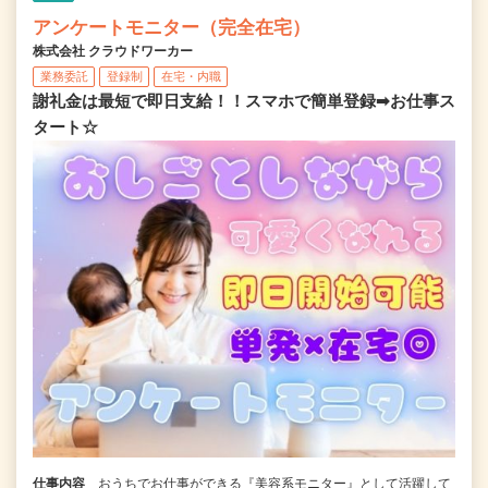
アンケートモニター（完全在宅）
株式会社 クラウドワーカー
業務委託
登録制
在宅・内職
謝礼金は最短で即日支給！！スマホで簡単登録➡お仕事ス
タート☆
仕事内容
おうちでお仕事ができる『美容系モニター』として活躍して