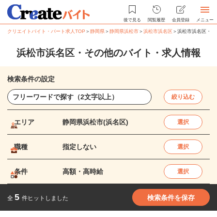
後で見る
閲覧履歴
会員登録
メニュー
クリエイトバイト・パート求人TOP
＞
静岡県
＞
静岡県浜松市
＞
浜松市浜名区
＞
浜松市浜名区・そ
浜松市浜名区・その他のバイト・求人情報
検索条件の設定
絞り込む
エリア
静岡県浜松市(浜名区)
選択
職種
指定しない
選択
条件
高額・高時給
選択
5
検索条件を保存
全
件ヒットしました