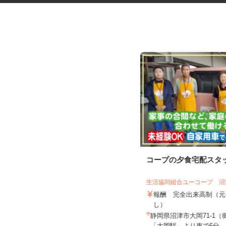
ビニールハウス内でのトマト栽
コープの夕食宅配スタ
培・軽作業
株式会社 サンファーム富士山
生活協同組合ユーコープ 
時給1,108円 ※別途交通費規定支
報酬 完全出来高制（
給
し）