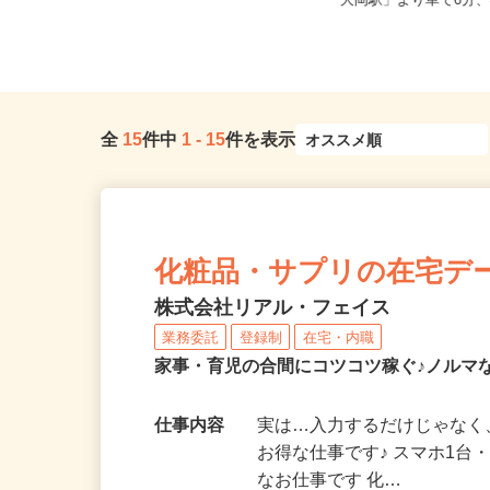
静岡県富士宮市麓字浅野396-1（まか
静岡県沼津市大岡71-1
いの牧場より車で8分／ふも...
「大岡駅」より車で6分、
全
15
件中
1
-
15
件を表示
化粧品・サプリの在宅デ
株式会社リアル・フェイス
業務委託
登録制
在宅・内職
家事・育児の合間にコツコツ稼ぐ♪ノルマ
仕事内容
実は…入力するだけじゃなく
お得な仕事です♪ スマホ1台