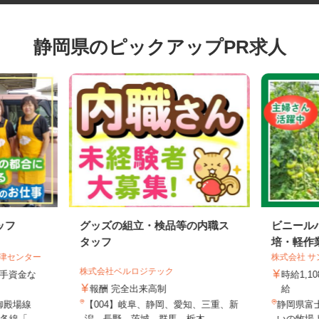
静岡県のピックアップPR求人
ッフ
グッズの組立・検品等の内職ス
ビニー
タッフ
培・軽
沼津センター
株式会社
株式会社ベルロジテック
元手資金な
時給1
報酬 完全出来高制
給