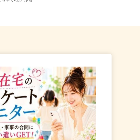
富士宮市麓字浅野396-1（まか
静岡県沼津市大岡71-1（御殿場線
より車で8分／ふも...
「大岡駅」より車で6分、各線「...