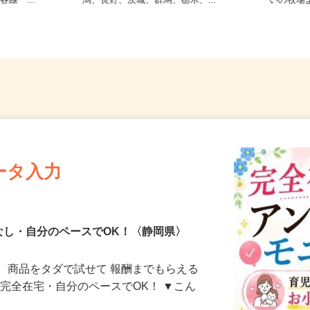
（御殿場線
【004】岐阜、静岡、愛知、三重、新
静岡県
各線「...
潟、長野、茨城、群馬、栃木、...
いの牧場
ータ入力
なし・自分のペースでOK！〈静岡県〉
、商品をタダで試せて 報酬までもらえる
・完全在宅・自分のペースでOK！ ▼こん