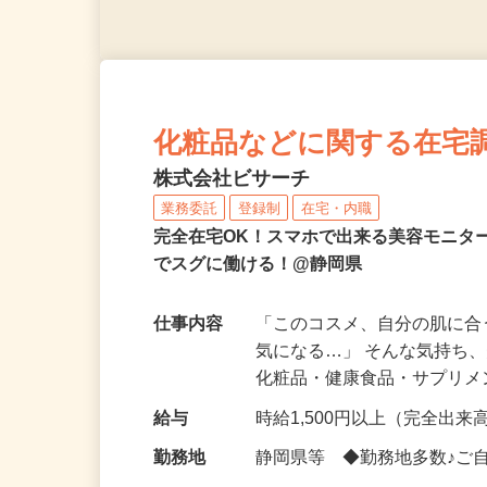
化粧品などに関する在宅
株式会社ビサーチ
業務委託
登録制
在宅・内職
完全在宅OK！スマホで出来る美容モニタ
でスグに働ける！@静岡県
仕事内容
「このコスメ、自分の肌に
気になる…」 そんな気持ち
化粧品・健康食品・サプリ
給与
時給1,500円以上（完全出来高