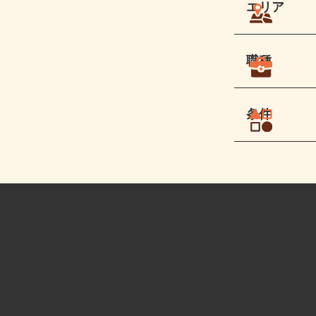
エリア
職種
条件