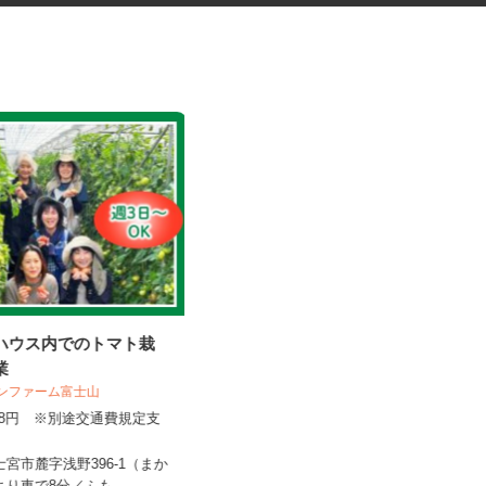
ルハウス内でのトマト栽
コープの夕食宅配スタッフ
作業
 サンファーム富士山
生活協同組合ユーコープ 沼津センター
,108円 ※別途交通費規定支
報酬 完全出来高制（元手資金な
し）