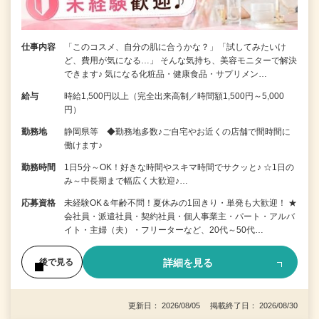
仕事内容
「このコスメ、自分の肌に合うかな？」「試してみたいけ
ど、費用が気になる…」 そんな気持ち、美容モニターで解決
できます♪ 気になる化粧品・健康食品・サプリメン…
給与
時給1,500円以上（完全出来高制／時間額1,500円～5,000
円）
勤務地
静岡県等 ◆勤務地多数♪ご自宅やお近くの店舗で間時間に
働けます♪
勤務時間
1日5分～OK！好きな時間やスキマ時間でサクッと♪ ☆1日の
み～中長期まで幅広く大歓迎♪…
応募資格
未経験OK＆年齢不問！夏休みの1回きり・単発も大歓迎！ ★
会社員・派遣社員・契約社員・個人事業主・パート・アルバ
イト・主婦（夫）・フリーターなど、20代～50代…
詳細を見る
後で見る
更新日： 2026/08/05 掲載終了日： 2026/08/30