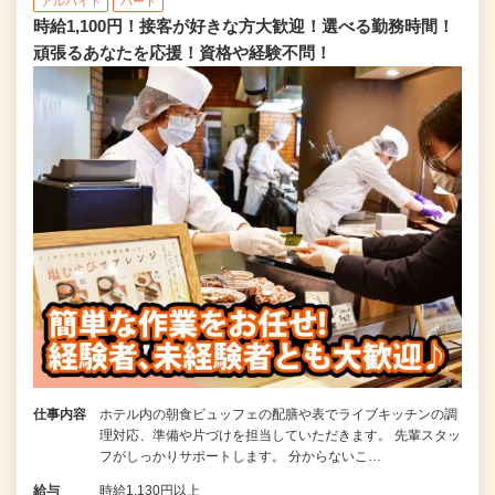
アルバイト
パート
時給1,100円！接客が好きな方大歓迎！選べる勤務時間！
頑張るあなたを応援！資格や経験不問！
仕事内容
ホテル内の朝食ビュッフェの配膳や表でライブキッチンの調
理対応、準備や片づけを担当していただきます。 先輩スタッ
フがしっかりサポートします。 分からないこ…
給与
時給1,130円以上