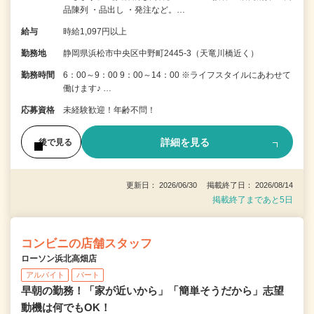
品陳列 ・品出し ・発注など。…
給与
時給1,097円以上
勤務地
静岡県浜松市中央区中野町2445-3（天竜川橋近く）
勤務時間
6：00～9：00 9：00～14：00 ※ライフスタイルにあわせて
働けます♪ …
応募資格
未経験歓迎！年齢不問！
詳細を見る
後で見る
更新日： 2026/06/30 掲載終了日： 2026/08/14
掲載終了まであと5日
コンビニの店舗スタッフ
ローソン浜北高畑店
アルバイト
パート
早朝の勤務！「家が近いから」「簡単そうだから」志望
動機は何でもOK！