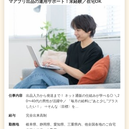
マアプリ出品の運用サポート！未経験／在宅OK
仕事内容
出品入力から発送まで！ ネット通販の仕組みが学べる◎ ＼2
0〜40代の男性が活躍中／ 「毎月の給料に“あと少し”プラス
したい！」 ⇒そんな〈目標〉を…
給与
完全出来高制
勤務地
岐阜県、静岡県、愛知県、三重県内、他全国各地のご自宅