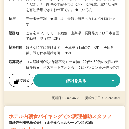
ください！ 1案件の作業時間は5分〜10分程度。空いた時間
を有効活用できるお仕事です。 ◆【いろん…
給与
完全出来高制 ★謝礼は、最短で当日のうちに受け取れま
す！
勤務地
ご自宅※フルリモート勤務 山梨県・長野県および日本全国
で勤務可能（在宅OK）
勤務時間
好きな時間に働けます！ ★単発（1日のみ）OK！ ★応募
後、即お仕事開始も可！ ★在…
応募資格
＜未経験者OK／年齢不問＞⇒★特に20代〜50代の女性の登
録多数★ ※スマートフォンもしくはパソコンをお持ちの方
詳細を見る
後で見る
更新日： 2026/07/31 掲載終了日： 2026/08/24
ホテル内朝食バイキングでの調理補助スタッフ
遠鉄観光開発株式会社（ホテルウェルシーズン浜名湖）