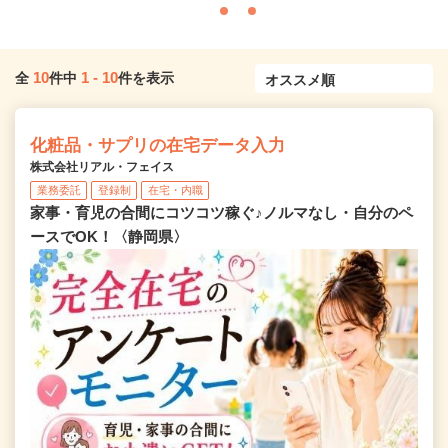
10
1
-
10
全
件中
件を表示
化粧品・サプリの在宅データ入力
株式会社リアル・フェイス
業務委託
登録制
在宅・内職
家事・育児の合間にコツコツ稼ぐ♪ノルマなし・自分のペ
ースでOK！〈静岡県〉