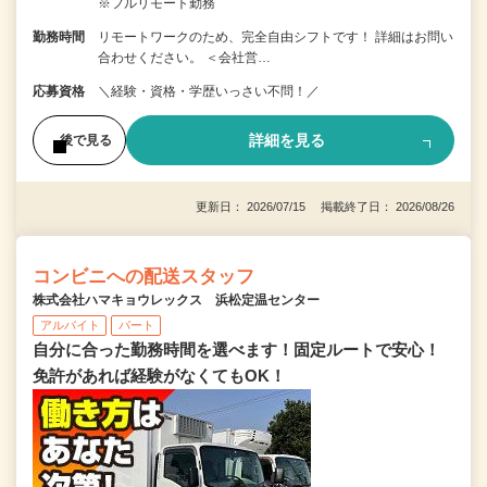
※フルリモート勤務
勤務時間
リモートワークのため、完全自由シフトです！ 詳細はお問い
合わせください。 ＜会社営…
応募資格
＼経験・資格・学歴いっさい不問！／
詳細を見る
後で見る
更新日： 2026/07/15 掲載終了日： 2026/08/26
コンビニへの配送スタッフ
株式会社ハマキョウレックス 浜松定温センター
アルバイト
パート
自分に合った勤務時間を選べます！固定ルートで安心！
免許があれば経験がなくてもOK！