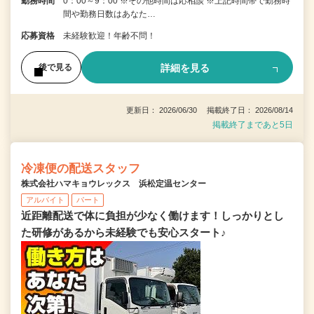
勤務時間
0：00～9：00 ※その他時間は応相談 ※上記時間帯で勤務時
間や勤務日数はあなた…
応募資格
未経験歓迎！年齢不問！
詳細を見る
後で見る
更新日： 2026/06/30 掲載終了日： 2026/08/14
掲載終了まであと5日
冷凍便の配送スタッフ
株式会社ハマキョウレックス 浜松定温センター
アルバイト
パート
近距離配送で体に負担が少なく働けます！しっかりとし
た研修があるから未経験でも安心スタート♪