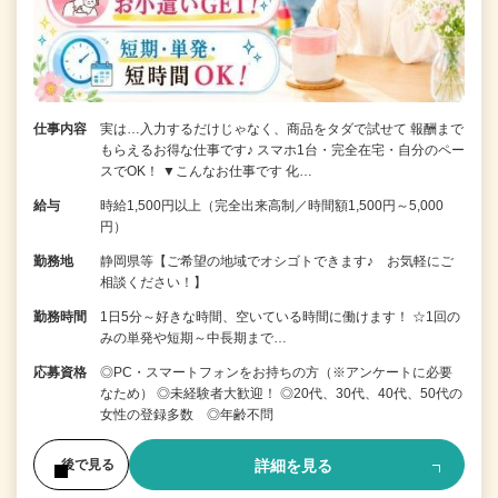
仕事内容
実は…入力するだけじゃなく、商品をタダで試せて 報酬まで
もらえるお得な仕事です♪ スマホ1台・完全在宅・自分のペー
スでOK！ ▼こんなお仕事です 化…
給与
時給1,500円以上（完全出来高制／時間額1,500円～5,000
円）
勤務地
静岡県等【ご希望の地域でオシゴトできます♪ お気軽にご
相談ください！】
勤務時間
1日5分～好きな時間、空いている時間に働けます！ ☆1回の
みの単発や短期～中長期まで…
応募資格
◎PC・スマートフォンをお持ちの方（※アンケートに必要
なため） ◎未経験者大歓迎！ ◎20代、30代、40代、50代の
女性の登録多数 ◎年齢不問
詳細を見る
後で見る