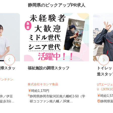
静岡県のピックアップPR求人
清掃スタッ
福祉施設の調理スタッフ
トイレッ
造スタッ
メンテナン
株式会社キヨシマ食品
UTエージェ
U《JXTK1
時給1,170円
時給1,5
井／伊豆
静岡県静岡市駿河区南八幡町2-50（学
歩3分...
研ココファン南八幡／JR東...
静岡県