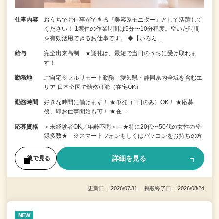
仕事内容
おうちでお仕事ができる『美容系モニター』として活躍して
ください！ 1案件の作業時間は5分〜10分程度。空いた時間
を有効活用できるお仕事です。 ◆【いろん…
給与
完全出来高制 ★謝礼は、最短で当日のうちに受け取れま
す！
勤務地
ご自宅※フルリモート勤務 愛知県・静岡県内全域を含むエ
リア 日本全国で勤務可能（在宅OK）
勤務時間
好きな時間に働けます！ ★単発（1日のみ）OK！ ★応募
後、即お仕事開始も可！ ★在…
応募資格
＜未経験者OK／年齢不問＞⇒★特に20代〜50代の女性の登
録多数★ ※スマートフォンもしくはパソコンをお持ちの方
詳細を見る
後で見る
更新日： 2026/07/31 掲載終了日： 2026/08/24
NEW