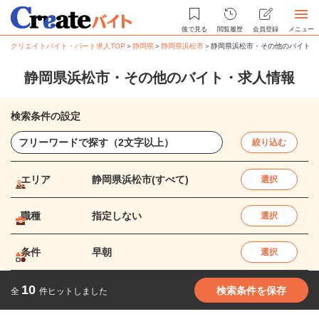
後で見る
閲覧履歴
会員登録
メニュー
クリエイトバイト・パート求人TOP
＞
静岡県
＞
静岡県浜松市
＞
静岡県浜松市・その他のバイト・
静岡県浜松市・その他のバイト・求人情報
検索条件の設定
絞り込む
エリア
静岡県浜松市(すべて)
選択
職種
指定しない
選択
条件
早朝
選択
10
検索条件を保存
全
件ヒットしました