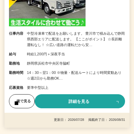
仕事内容
中型冷凍車で配送をお願いします。 豊川市で積み込んで静岡
県西部エリアに配送します。 【ここがポイント】 ☆長距離
運転なし！ ☆広い道路の運転だから安…
給与
時給1,200円＋深夜手当
勤務地
静岡県浜松市中央区寺脇町
勤務時間
14：30～翌1：00 ※物量・配送ルートにより時間変動あり
☆週2日から勤務OK…
応募資格
要準中型以上
詳細を見る
後で見る
更新日： 2026/07/28 掲載終了日： 2026/08/31