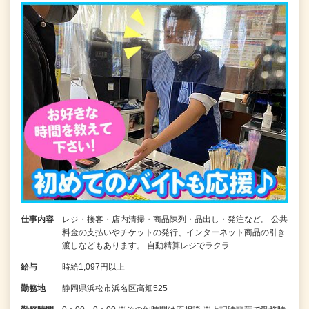
仕事内容
レジ・接客・店内清掃・商品陳列・品出し・発注など。 公共
料金の支払いやチケットの発行、インターネット商品の引き
渡しなどもあります。 自動精算レジでラクラ…
給与
時給1,097円以上
勤務地
静岡県浜松市浜名区高畑525