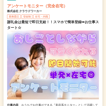
アンケートモニター（完全在宅）
株式会社 クラウドワーカー
業務委託
登録制
在宅・内職
謝礼金は最短で即日支給！！スマホで簡単登録➡お仕事ス
タート☆
仕事内容
おうちでお仕事ができる『美容系モニター』として活躍して