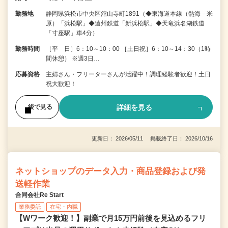
勤務地
静岡県浜松市中央区舘山寺町1891（◆東海道本線（熱海－米
原）「浜松駅」◆遠州鉄道「新浜松駅」◆天竜浜名湖鉄道
「寸座駅」車4分）
勤務時間
［平 日］6：10～10：00 ［土日祝］6：10～14：30（1時
間休憩） ※週3日…
応募資格
主婦さん・フリーターさんが活躍中！調理経験者歓迎！土日
祝大歓迎！
詳細を見る
後で見る
更新日： 2026/05/11 掲載終了日： 2026/10/16
ネットショップのデータ入力・商品登録および発
送軽作業
合同会社Re Start
業務委託
在宅・内職
【Wワーク歓迎！】副業で月15万円前後を見込めるフリ