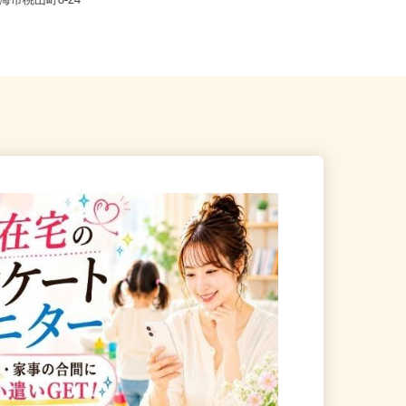
内、他全国各地のご自宅 ※フルリ
熱海市桃山町8-24
モ...