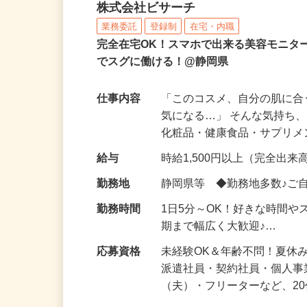
化粧品などに関する在宅
株式会社ビサーチ
業務委託
登録制
在宅・内職
完全在宅OK！スマホで出来る美容モニタ
でスグに働ける！@静岡県
仕事内容
「このコスメ、自分の肌に
気になる…」 そんな気持ち
化粧品・健康食品・サプリ
給与
時給1,500円以上（完全出来高
勤務地
静岡県等 ◆勤務地多数♪ご
勤務時間
1日5分～OK！好きな時間や
期まで幅広く大歓迎♪…
応募資格
未経験OK＆年齢不問！夏休
派遣社員・契約社員・個人