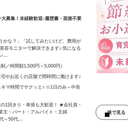
調査員・在宅モニター
ー大募集！未経験歓迎♪履歴書・面接不要
合うかな？」「試してみたいけど、費用が
、美容モニターで解決できます♪ 気になる
メン…
制／時間額1,500円～5,000円）
自宅やお近くの店舗で間時間に働けます♪
スキマ時間でサクッと♪ ☆1日のみ～中長
みの1回きり・単発も大歓迎！ ★会社員・
事業主・パート・アルバイト・主婦
後で見