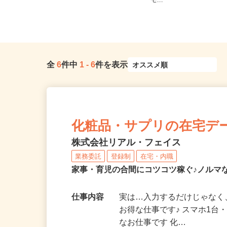
内、他全国各地のご自宅
静岡県熱海市桃山町8-24
モ...
全
6
件中
1
-
6
件を表示
化粧品・サプリの在宅デ
株式会社リアル・フェイス
業務委託
登録制
在宅・内職
家事・育児の合間にコツコツ稼ぐ♪ノルマ
仕事内容
実は…入力するだけじゃなく
お得な仕事です♪ スマホ1台