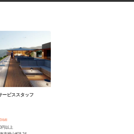
のサービススタッフ
ネットショップのデータ入力・
商品登録および発...
合同会社Re Start
完全出来高制
 ATAMI
岐阜県、静岡県、愛知県、三重県
,500円以上