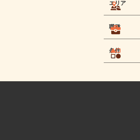
エリア
職種
条件