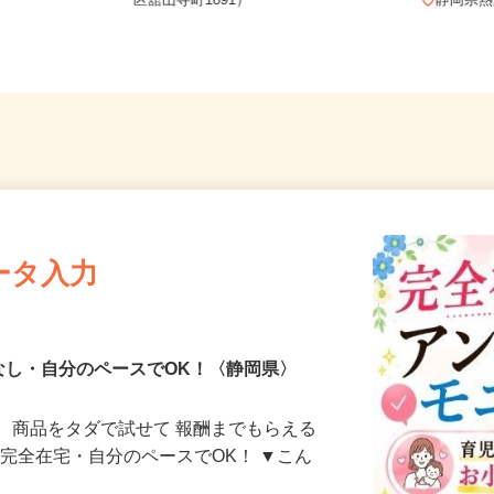
 ※フルリ
浜名湖パルパル（静岡県浜松市中央
区舘山寺町1891）
静岡県
ータ入力
なし・自分のペースでOK！〈静岡県〉
、商品をタダで試せて 報酬までもらえる
・完全在宅・自分のペースでOK！ ▼こん