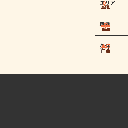
エリア
職種
条件