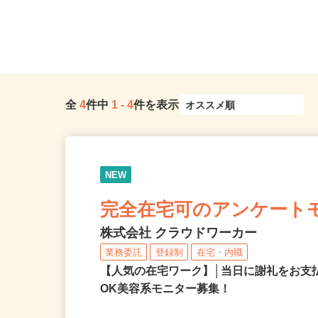
全
4
件中
1
-
4
件を表示
NEW
完全在宅可のアンケート
株式会社 クラウドワーカー
業務委託
登録制
在宅・内職
【人気の在宅ワーク】│当日に謝礼をお支
OK美容系モニター募集！