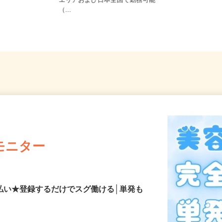
ご自宅※フルリモート勤務 埼玉県
エリアおよび日本全国で勤務可能
（...
モニター
払い★登録するだけでスグ働ける│単発も