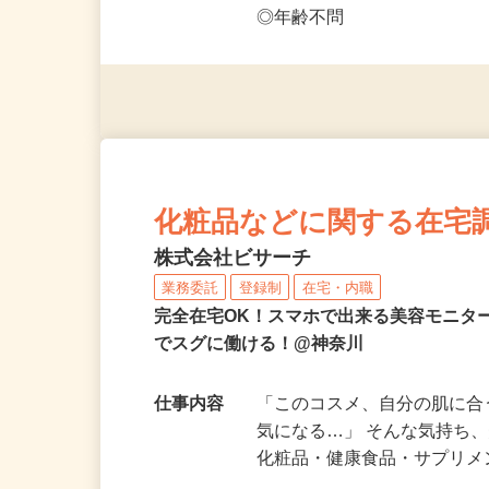
応募資格
◎PC・スマートフォンをお
◎未経験者大歓迎！ ◎20代
◎年齢不問
化粧品などに関する在宅
株式会社ビサーチ
業務委託
登録制
在宅・内職
完全在宅OK！スマホで出来る美容モニタ
でスグに働ける！@神奈川
仕事内容
「このコスメ、自分の肌に
気になる…」 そんな気持ち