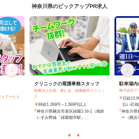
神奈川県のピックアップPR求人
フ
クリニックの看護事務スタッフ
駐車場内
株式会社ア
医療法人社団 善仁会 緑園都市クリニッ
ク
ストアーたち
日給13,
時給1,269円～1,369円以上
払い応相
神奈川県横浜市泉区緑園1-16-1（相鉄
神奈川県
いずみ野線「緑園都市駅」...
ー（横浜