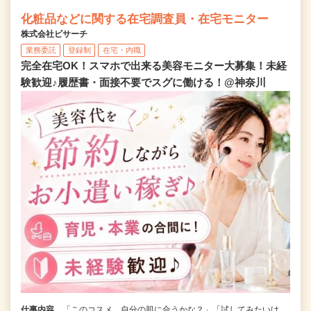
化粧品などに関する在宅調査員・在宅モニター
株式会社ビサーチ
業務委託
登録制
在宅・内職
完全在宅OK！スマホで出来る美容モニター大募集！未経
験歓迎♪履歴書・面接不要でスグに働ける！@神奈川
仕事内容
「このコスメ、自分の肌に合うかな？」「試してみたいけ