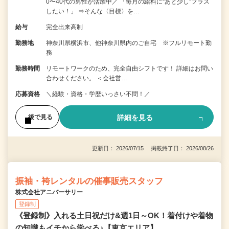
0〜40代の男性が活躍中／ 「毎月の給料に“あと少し”プラス
したい！」 ⇒そんな〈目標〉を…
給与
完全出来高制
勤務地
神奈川県横浜市、他神奈川県内のご自宅 ※フルリモート勤
務
勤務時間
リモートワークのため、完全自由シフトです！ 詳細はお問い
合わせください。 ＜会社営…
応募資格
＼経験・資格・学歴いっさい不問！／
詳細を見る
後で見る
更新日： 2026/07/15 掲載終了日： 2026/08/26
振袖・袴レンタルの催事販売スタッフ
株式会社アニバーサリー
登録制
《登録制》入れる土日祝だけ&週1日～OK！着付けや着物
の知識もイチから学べる♪【東京エリア】