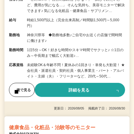
ど、費用が気になる…」 そんな気持ち、美容モニターで解決
できます♪ 気になる化粧品・健康食品・サプリメン…
給与
時給1,500円以上（完全出来高制／時間額1,500円～5,000
円）
勤務地
神奈川県等 ◆勤務地多数♪ご自宅やお近くの店舗で間時間
に働けます♪
勤務時間
1日5分～OK！好きな時間やスキマ時間でサクッと♪ ☆1日の
み～中長期まで幅広く大歓迎♪…
応募資格
未経験OK＆年齢不問！夏休みの1回きり・単発も大歓迎！ ★
会社員・派遣社員・契約社員・個人事業主・パート・アルバ
イト・主婦（夫）・フリーターなど、20代～50代…
詳細を見る
後で見る
更新日： 2026/08/05 掲載終了日： 2026/08/30
健康食品・化粧品・治験等のモニター
株式会社SOUKEN