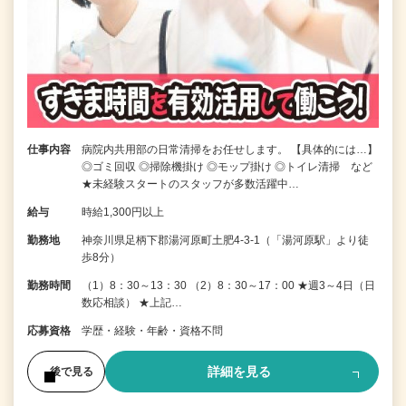
仕事内容
病院内共用部の日常清掃をお任せします。 【具体的には…】
◎ゴミ回収 ◎掃除機掛け ◎モップ掛け ◎トイレ清掃 など
★未経験スタートのスタッフが多数活躍中…
給与
時給1,300円以上
勤務地
神奈川県足柄下郡湯河原町土肥4-3-1（「湯河原駅」より徒
歩8分）
勤務時間
（1）8：30～13：30 （2）8：30～17：00 ★週3～4日（日
数応相談） ★上記…
応募資格
学歴・経験・年齢・資格不問
詳細を見る
後で見る