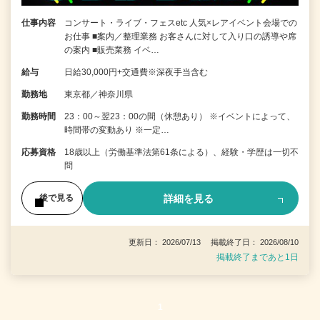
仕事内容
コンサート・ライブ・フェスetc 人気×レアイベント会場での
お仕事 ■案内／整理業務 お客さんに対して入り口の誘導や席
の案内 ■販売業務 イベ…
給与
日給30,000円+交通費※深夜手当含む
勤務地
東京都／神奈川県
勤務時間
23：00～翌23：00の間（休憩あり） ※イベントによって、
時間帯の変動あり ※一定…
応募資格
18歳以上（労働基準法第61条による）、経験・学歴は一切不
問
詳細を見る
後で見る
更新日： 2026/07/13 掲載終了日： 2026/08/10
掲載終了まであと1日
1