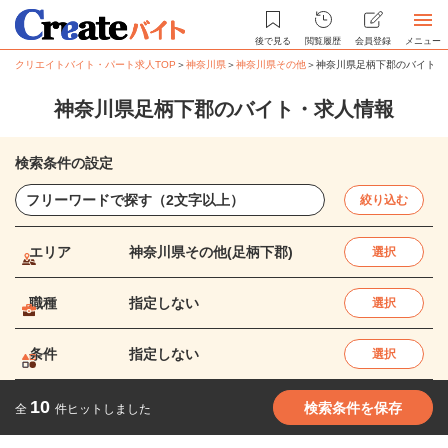
後で見る
閲覧履歴
会員登録
メニュー
クリエイトバイト・パート求人TOP
＞
神奈川県
＞
神奈川県その他
＞
神奈川県足柄下郡のバイト・
神奈川県足柄下郡のバイト・求人情報
検索条件の設定
絞り込む
エリア
神奈川県その他(足柄下郡)
選択
職種
指定しない
選択
条件
指定しない
選択
10
検索条件を保存
全
件ヒットしました