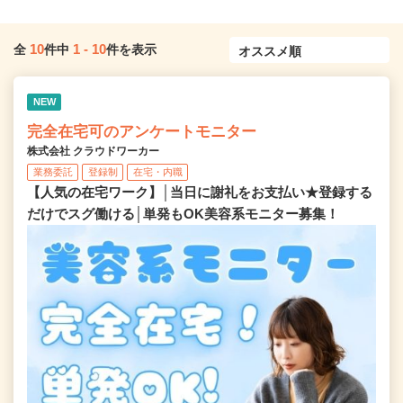
10
1
-
10
全
件中
件を表示
NEW
完全在宅可のアンケートモニター
株式会社 クラウドワーカー
業務委託
登録制
在宅・内職
【人気の在宅ワーク】│当日に謝礼をお支払い★登録する
だけでスグ働ける│単発もOK美容系モニター募集！