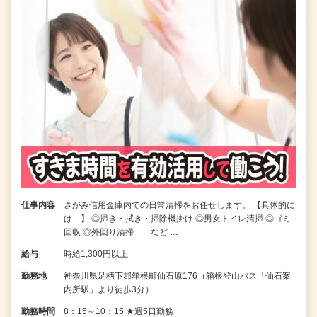
仕事内容
さがみ信用金庫内での日常清掃をお任せします。 【具体的に
は…】 ◎掃き・拭き・掃除機掛け ◎男女トイレ清掃 ◎ゴミ
回収 ◎外回り清掃 など …
給与
時給1,300円以上
勤務地
神奈川県足柄下郡箱根町仙石原176（箱根登山バス「仙石案
内所駅」より徒歩3分）
勤務時間
8：15～10：15 ★週5日勤務