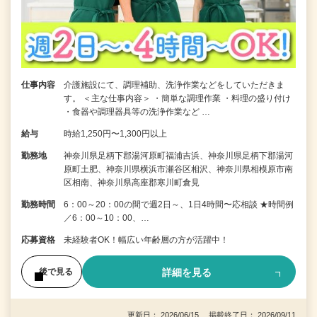
仕事内容
介護施設にて、調理補助、洗浄作業などをしていただきま
す。 ＜主な仕事内容＞ ・簡単な調理作業 ・料理の盛り付け
・食器や調理器具等の洗浄作業など …
給与
時給1,250円〜1,300円以上
勤務地
神奈川県足柄下郡湯河原町福浦吉浜、神奈川県足柄下郡湯河
原町土肥、神奈川県横浜市瀬谷区相沢、神奈川県相模原市南
区相南、神奈川県高座郡寒川町倉見
勤務時間
6：00～20：00の間で週2日～、1日4時間〜応相談 ★時間例
／6：00～10：00、…
応募資格
未経験者OK！幅広い年齢層の方が活躍中！
詳細を見る
後で見る
更新日： 2026/06/15 掲載終了日： 2026/09/11