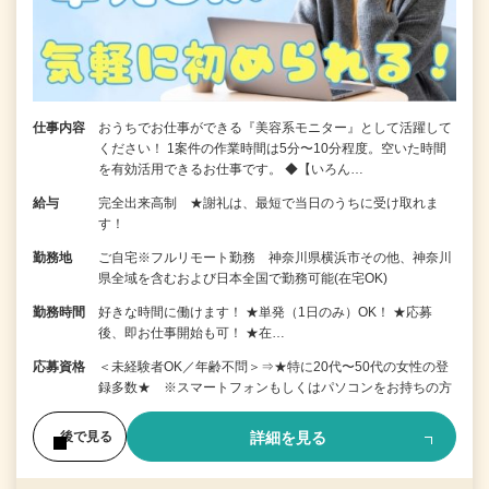
仕事内容
おうちでお仕事ができる『美容系モニター』として活躍して
ください！ 1案件の作業時間は5分〜10分程度。空いた時間
を有効活用できるお仕事です。 ◆【いろん…
給与
完全出来高制 ★謝礼は、最短で当日のうちに受け取れま
す！
勤務地
ご自宅※フルリモート勤務 神奈川県横浜市その他、神奈川
県全域を含むおよび日本全国で勤務可能(在宅OK)
勤務時間
好きな時間に働けます！ ★単発（1日のみ）OK！ ★応募
後、即お仕事開始も可！ ★在…
応募資格
＜未経験者OK／年齢不問＞⇒★特に20代〜50代の女性の登
録多数★ ※スマートフォンもしくはパソコンをお持ちの方
詳細を見る
後で見る