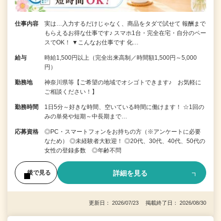
仕事内容
実は…入力するだけじゃなく、商品をタダで試せて 報酬まで
もらえるお得な仕事です♪ スマホ1台・完全在宅・自分のペー
スでOK！ ▼こんなお仕事です 化…
給与
時給1,500円以上（完全出来高制／時間額1,500円～5,000
円）
勤務地
神奈川県等【ご希望の地域でオシゴトできます♪ お気軽に
ご相談ください！】
勤務時間
1日5分～好きな時間、空いている時間に働けます！ ☆1回の
みの単発や短期～中長期まで…
応募資格
◎PC・スマートフォンをお持ちの方（※アンケートに必要
なため） ◎未経験者大歓迎！ ◎20代、30代、40代、50代の
女性の登録多数 ◎年齢不問
詳細を見る
後で見る
更新日： 2026/07/23 掲載終了日： 2026/08/30