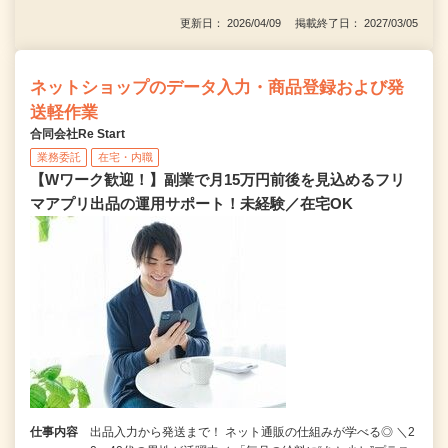
更新日： 2026/04/09 掲載終了日： 2027/03/05
ネットショップのデータ入力・商品登録および発
送軽作業
合同会社Re Start
業務委託
在宅・内職
【Wワーク歓迎！】副業で月15万円前後を見込めるフリ
マアプリ出品の運用サポート！未経験／在宅OK
仕事内容
出品入力から発送まで！ ネット通販の仕組みが学べる◎ ＼2