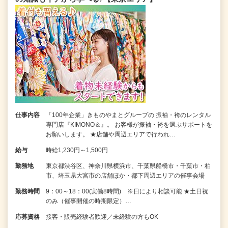
仕事内容
「100年企業」きものやまとグループの 振袖・袴のレンタル
専門店『KIMONO＆』。 お客様が振袖・袴を選ぶサポートを
お願いします。 ★店舗や周辺エリアで行われ…
給与
時給1,230円～1,500円
勤務地
東京都渋谷区、神奈川県横浜市、千葉県船橋市・千葉市・柏
市、埼玉県大宮市の店舗ほか・都下周辺エリアの催事会場
勤務時間
9：00～18：00(実働8時間) ※日により相談可能 ★土日祝
のみ（催事開催の時期限定）…
応募資格
接客・販売経験者歓迎／未経験の方もOK