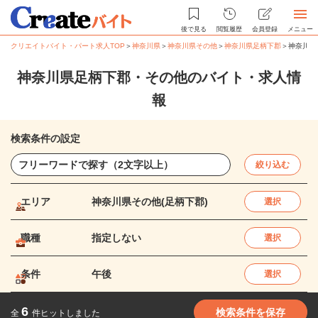
後で見る
閲覧履歴
会員登録
メニュー
クリエイトバイト・パート求人TOP
＞
神奈川県
＞
神奈川県その他
＞
神奈川県足柄下郡
＞
神奈川県
神奈川県足柄下郡・その他のバイト・求人情
報
検索条件の設定
絞り込む
エリア
神奈川県その他(足柄下郡)
選択
職種
指定しない
選択
条件
午後
選択
6
検索条件を保存
全
件ヒットしました