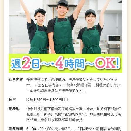
仕事内容
介護施設にて、調理補助、洗浄作業などをしていただきま
す。 ＜主な仕事内容＞ ・簡単な調理作業 ・料理の盛り付け
・食器や調理器具等の洗浄作業など …
給与
時給1,250円〜1,300円以上
勤務地
神奈川県足柄下郡湯河原町福浦吉浜、神奈川県足柄下郡湯河
原町土肥、神奈川県横浜市瀬谷区相沢、神奈川県相模原市南
区相南、神奈川県高座郡寒川町倉見
勤務時間
6：00～20：00の間で週2日～、1日4時間〜応相談 ★時間例