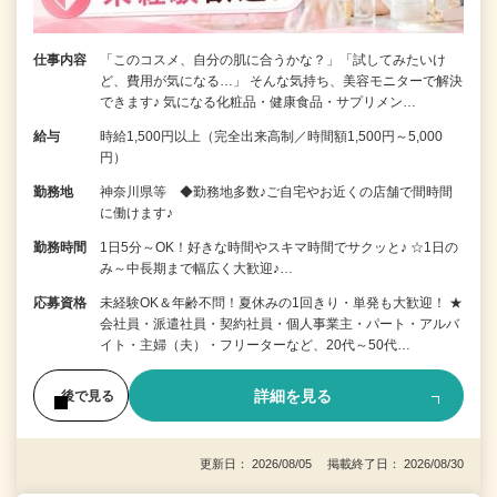
仕事内容
「このコスメ、自分の肌に合うかな？」「試してみたいけ
ど、費用が気になる…」 そんな気持ち、美容モニターで解決
できます♪ 気になる化粧品・健康食品・サプリメン…
給与
時給1,500円以上（完全出来高制／時間額1,500円～5,000
円）
勤務地
神奈川県等 ◆勤務地多数♪ご自宅やお近くの店舗で間時間
に働けます♪
勤務時間
1日5分～OK！好きな時間やスキマ時間でサクッと♪ ☆1日の
み～中長期まで幅広く大歓迎♪…
応募資格
未経験OK＆年齢不問！夏休みの1回きり・単発も大歓迎！ ★
会社員・派遣社員・契約社員・個人事業主・パート・アルバ
イト・主婦（夫）・フリーターなど、20代～50代…
詳細を見る
後で見る
更新日： 2026/08/05 掲載終了日： 2026/08/30