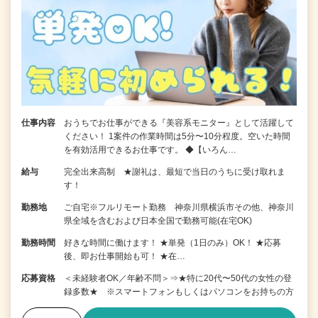
仕事内容
おうちでお仕事ができる『美容系モニター』として活躍して
ください！ 1案件の作業時間は5分〜10分程度。空いた時間
を有効活用できるお仕事です。 ◆【いろん…
給与
完全出来高制 ★謝礼は、最短で当日のうちに受け取れま
す！
勤務地
ご自宅※フルリモート勤務 神奈川県横浜市その他、神奈川
県全域を含むおよび日本全国で勤務可能(在宅OK)
勤務時間
好きな時間に働けます！ ★単発（1日のみ）OK！ ★応募
後、即お仕事開始も可！ ★在…
応募資格
＜未経験者OK／年齢不問＞⇒★特に20代〜50代の女性の登
録多数★ ※スマートフォンもしくはパソコンをお持ちの方