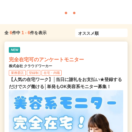
6
1
-
6
全
件中
件を表示
NEW
完全在宅可のアンケートモニター
株式会社 クラウドワーカー
業務委託
登録制
在宅・内職
【人気の在宅ワーク】│当日に謝礼をお支払い★登録する
だけでスグ働ける│単発もOK美容系モニター募集！