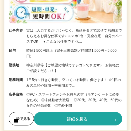
仕事内容
実は…入力するだけじゃなく、商品をタダで試せて 報酬まで
もらえるお得な仕事です♪ スマホ1台・完全在宅・自分のペー
スでOK！ ▼こんなお仕事です 化…
給与
時給1,500円以上（完全出来高制／時間額1,500円～5,000
円）
勤務地
神奈川県等【ご希望の地域でオシゴトできます♪ お気軽に
ご相談ください！】
勤務時間
1日5分～好きな時間、空いている時間に働けます！ ☆1回の
みの単発や短期～中長期まで…
応募資格
◎PC・スマートフォンをお持ちの方（※アンケートに必要
なため） ◎未経験者大歓迎！ ◎20代、30代、40代、50代の
女性の登録多数 ◎年齢不問
詳細を見る
後で見る