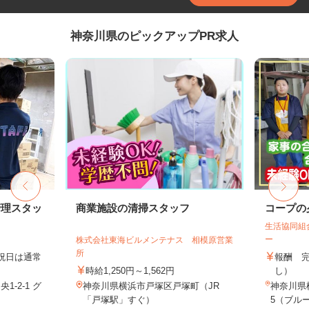
神奈川県のピックアップPR求人
管理スタッ
商業施設の清掃スタッフ
コープの
生活協同組
ー
株式会社東海ビルメンテナス 相模原営業
所
日祝日は通常
報酬 
時給1,250円～1,562円
し）
-2-1 グ
神奈川県横浜市戸塚区戸塚町（JR
神奈川県
「戸塚駅」すぐ）
5（ブルー