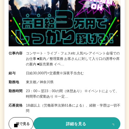
仕事内容
コンサート・ライブ・フェスetc 人気×レアイベント会場での
お仕事 ■案内／整理業務 お客さんに対して入り口の誘導や席
の案内 ■販売業務 イベ…
給与
日給30,000円+交通費※深夜手当含む
勤務地
東京都／神奈川県
勤務時間
23：00～翌23：00の間（休憩あり） ※イベントによって、
時間帯の変動あり ※一定…
応募資格
18歳以上（労働基準法第61条による）、経験・学歴は一切不
問
詳細を見る
後で見る