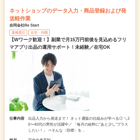
ネットショップのデータ入力・商品登録および発
送軽作業
合同会社Re Start
業務委託
在宅・内職
【Wワーク歓迎！】副業で月15万円前後を見込めるフリ
マアプリ出品の運用サポート！未経験／在宅OK
仕事内容
出品入力から発送まで！ ネット通販の仕組みが学べる◎ ＼2
0〜40代の男性が活躍中／ 「毎月の給料に“あと少し”プラス
したい！」 ⇒そんな〈目標〉を…
給与
完全出来高制