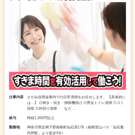
仕事内容
さがみ信用金庫内での日常清掃をお任せします。 【具体的に
は…】 ◎掃き・拭き・掃除機掛け ◎男女トイレ清掃 ◎ゴミ
回収 ◎外回り清掃 など …
給与
時給1,300円以上
勤務地
神奈川県足柄下郡箱根町仙石原176（箱根登山バス「仙石案
内所駅」より徒歩3分）