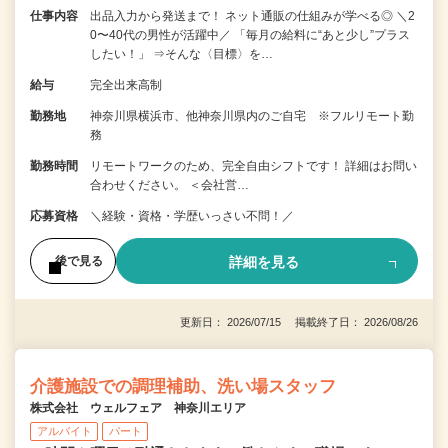
仕事内容
出品入力から発送まで！ ネット通販の仕組みが学べる◎ ＼2
0〜40代の男性が活躍中／ 「毎月の給料に“あと少し”プラス
したい！」 ⇒そんな〈目標〉を…
給与
完全出来高制
勤務地
神奈川県横浜市、他神奈川県内のご自宅 ※フルリモート勤
務
勤務時間
リモートワークのため、完全自由シフトです！ 詳細はお問い
合わせください。 ＜会社営…
応募資格
＼経験・資格・学歴いっさい不問！／
詳細を見る
後で見る
更新日： 2026/07/15 掲載終了日： 2026/08/26
介護施設での調理補助、洗い場スタッフ
株式会社 ウェルフェア 神奈川エリア
アルバイト
パート