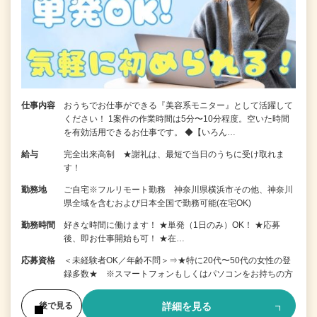
仕事内容
おうちでお仕事ができる『美容系モニター』として活躍して
ください！ 1案件の作業時間は5分〜10分程度。空いた時間
を有効活用できるお仕事です。 ◆【いろん…
給与
完全出来高制 ★謝礼は、最短で当日のうちに受け取れま
す！
勤務地
ご自宅※フルリモート勤務 神奈川県横浜市その他、神奈川
県全域を含むおよび日本全国で勤務可能(在宅OK)
勤務時間
好きな時間に働けます！ ★単発（1日のみ）OK！ ★応募
後、即お仕事開始も可！ ★在…
応募資格
＜未経験者OK／年齢不問＞⇒★特に20代〜50代の女性の登
録多数★ ※スマートフォンもしくはパソコンをお持ちの方
詳細を見る
後で見る