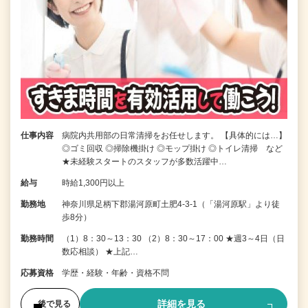
仕事内容
病院内共用部の日常清掃をお任せします。 【具体的には…】
◎ゴミ回収 ◎掃除機掛け ◎モップ掛け ◎トイレ清掃 など
★未経験スタートのスタッフが多数活躍中…
給与
時給1,300円以上
勤務地
神奈川県足柄下郡湯河原町土肥4-3-1（「湯河原駅」より徒
歩8分）
勤務時間
（1）8：30～13：30 （2）8：30～17：00 ★週3～4日（日
数応相談） ★上記…
応募資格
学歴・経験・年齢・資格不問
詳細を見る
後で見る