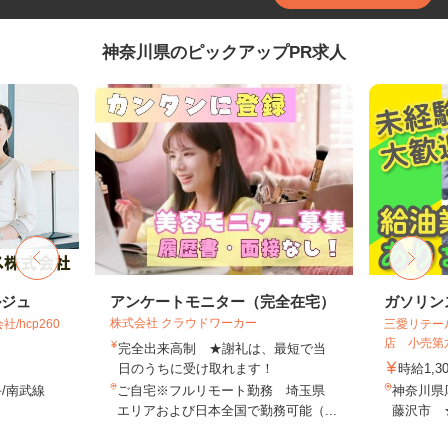
神奈川県のピックアップPR求人
ルジュ
アンケートモニター（完全在宅）
ガソリン
株式会社 クラウドワーカー
hcp260
三愛リテー
店 小売第
完全出来高制 ★謝礼は、最短で当
日のうちに受け取れます！
時給1,3
/南武線
ご自宅※フルリモート勤務 埼玉県
神奈川県
エリアおよび日本全国で勤務可能（...
藤沢市 