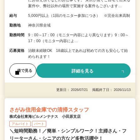
案件や、弊社以外の場所で実施する案件もございます…
給与
5,000円以上（1回のモニター参加につき） ※完全出来高制
勤務地
神奈川県全域
勤務時間
9：00～17：00（モニター内容により異なります）9：00～
17：00（モニター内容によ…
応募資格
治験未経験OK 18歳以上であれば初めての方も安心して始
められます！
詳細を見る
後で見る
更新日： 2026/07/21 掲載終了日： 2026/11/13
さがみ信用金庫での清掃スタッフ
株式会社東海ビルメンテナス 小田原支店
アルバイト
パート
＼短時間勤務！／簡単・シンプルワーク！主婦さん・フ
リーターさん・シニアの方など多数活躍中！