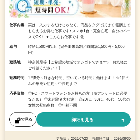
仕事内容
実は…入力するだけじゃなく、商品をタダで試せて 報酬まで
もらえるお得な仕事です♪ スマホ1台・完全在宅・自分のペー
スでOK！ ▼こんなお仕事です 化…
給与
時給1,500円以上（完全出来高制／時間額1,500円～5,000
円）
勤務地
神奈川県等【ご希望の地域でオシゴトできます♪ お気軽に
ご相談ください！】
勤務時間
1日5分～好きな時間、空いている時間に働けます！ ☆1回の
みの単発や短期～中長期まで…
応募資格
◎PC・スマートフォンをお持ちの方（※アンケートに必要
なため） ◎未経験者大歓迎！ ◎20代、30代、40代、50代の
女性の登録多数 ◎年齢不問
詳細を見る
後で見る
更新日： 2026/07/23 掲載終了日： 2026/08/30