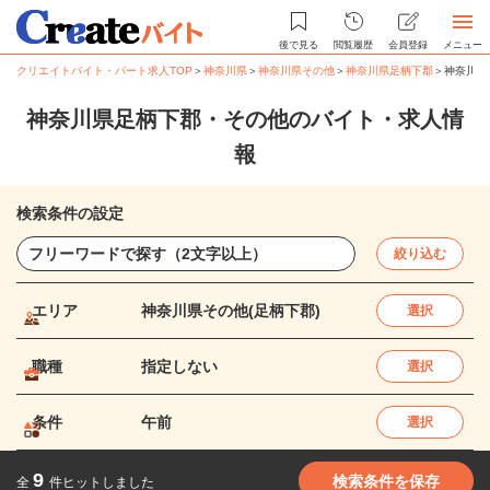
後で見る
閲覧履歴
会員登録
メニュー
クリエイトバイト・パート求人TOP
＞
神奈川県
＞
神奈川県その他
＞
神奈川県足柄下郡
＞
神奈川県
神奈川県足柄下郡・その他のバイト・求人情
報
検索条件の設定
絞り込む
エリア
神奈川県その他(足柄下郡)
選択
職種
指定しない
選択
条件
午前
選択
9
検索条件を保存
全
件ヒットしました