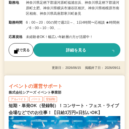
勤務地
神奈川県足柄下郡湯河原町福浦吉浜、神奈川県足柄下郡湯河
原町土肥、神奈川県横浜市瀬谷区相沢、神奈川県相模原市南
区相南、神奈川県高座郡寒川町倉見
勤務時間
6：00～20：00の間で週2日～、1日4時間〜応相談 ★時間例
／6：00～10：00、…
応募資格
未経験者OK！幅広い年齢層の方が活躍中！
詳細を見る
後で見る
更新日： 2026/06/15 掲載終了日： 2026/09/11
イベントの運営サポート
株式会社シアーズ イベント事業部
アルバイト
パート
登録制
短期・単発OK（登録制）！コンサート・フェス・ライブ
会場などでのお仕事！【日給3万円×日払いOK】