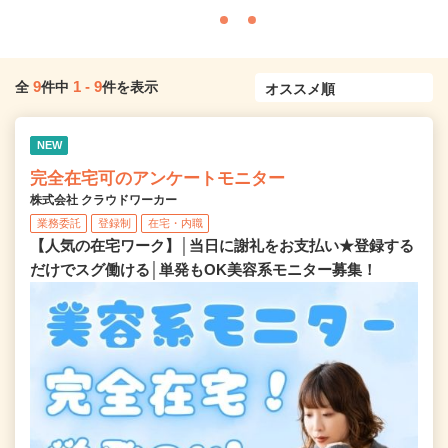
9
1
-
9
全
件中
件を表示
NEW
完全在宅可のアンケートモニター
株式会社 クラウドワーカー
業務委託
登録制
在宅・内職
【人気の在宅ワーク】│当日に謝礼をお支払い★登録する
だけでスグ働ける│単発もOK美容系モニター募集！