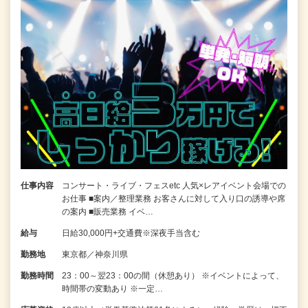
仕事内容
コンサート・ライブ・フェスetc 人気×レアイベント会場での
お仕事 ■案内／整理業務 お客さんに対して入り口の誘導や席
の案内 ■販売業務 イベ…
給与
日給30,000円+交通費※深夜手当含む
勤務地
東京都／神奈川県
勤務時間
23：00～翌23：00の間（休憩あり） ※イベントによって、
時間帯の変動あり ※一定…