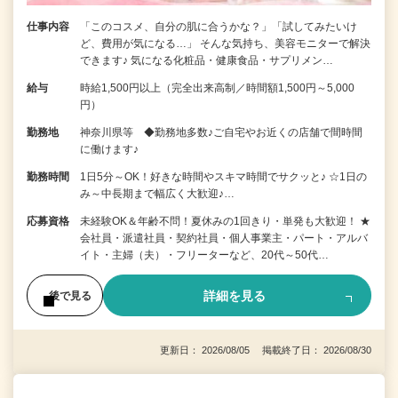
仕事内容
「このコスメ、自分の肌に合うかな？」「試してみたいけ
ど、費用が気になる…」 そんな気持ち、美容モニターで解決
できます♪ 気になる化粧品・健康食品・サプリメン…
給与
時給1,500円以上（完全出来高制／時間額1,500円～5,000
円）
勤務地
神奈川県等 ◆勤務地多数♪ご自宅やお近くの店舗で間時間
に働けます♪
勤務時間
1日5分～OK！好きな時間やスキマ時間でサクッと♪ ☆1日の
み～中長期まで幅広く大歓迎♪…
応募資格
未経験OK＆年齢不問！夏休みの1回きり・単発も大歓迎！ ★
会社員・派遣社員・契約社員・個人事業主・パート・アルバ
イト・主婦（夫）・フリーターなど、20代～50代…
詳細を見る
後で見る
更新日： 2026/08/05 掲載終了日： 2026/08/30