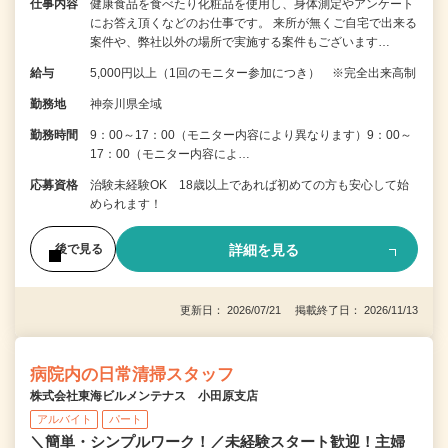
仕事内容
健康食品を食べたり化粧品を使用し、身体測定やアンケート
にお答え頂くなどのお仕事です。 来所が無くご自宅で出来る
案件や、弊社以外の場所で実施する案件もございます…
給与
5,000円以上（1回のモニター参加につき） ※完全出来高制
勤務地
神奈川県全域
勤務時間
9：00～17：00（モニター内容により異なります）9：00～
17：00（モニター内容によ…
応募資格
治験未経験OK 18歳以上であれば初めての方も安心して始
められます！
詳細を見る
後で見る
更新日： 2026/07/21 掲載終了日： 2026/11/13
病院内の日常清掃スタッフ
株式会社東海ビルメンテナス 小田原支店
アルバイト
パート
＼簡単・シンプルワーク！／未経験スタート歓迎！主婦