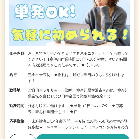
仕事内容
おうちでお仕事ができる『美容系モニター』として活躍して
ください！ 1案件の作業時間は5分〜10分程度。空いた時間
を有効活用できるお仕事です。 ◆【いろん…
給与
完全出来高制 ★謝礼は、最短で当日のうちに受け取れま
す！
勤務地
ご自宅※フルリモート勤務 神奈川県横浜市その他、神奈川
県全域を含むおよび日本全国で勤務可能(在宅OK)
勤務時間
好きな時間に働けます！ ★単発（1日のみ）OK！ ★応募
後、即お仕事開始も可！ ★在…
応募資格
＜未経験者OK／年齢不問＞⇒★特に20代〜50代の女性の登
録多数★ ※スマートフォンもしくはパソコンをお持ちの方