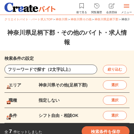
後で見る
閲覧履歴
会員登録
メニュー
クリエイトバイト・パート求人TOP
＞
神奈川県
＞
神奈川県その他
＞
神奈川県足柄下郡
＞
神奈川県
神奈川県足柄下郡・その他のバイト・求人情
報
検索条件の設定
絞り込む
エリア
神奈川県その他(足柄下郡)
選択
職種
指定しない
選択
条件
シフト自由・相談OK
選択
7
検索条件を保存
全
件ヒットしました