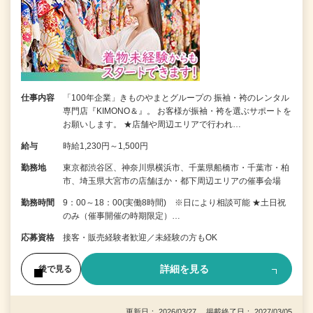
仕事内容
「100年企業」きものやまとグループの 振袖・袴のレンタル
専門店『KIMONO＆』。 お客様が振袖・袴を選ぶサポートを
お願いします。 ★店舗や周辺エリアで行われ…
給与
時給1,230円～1,500円
勤務地
東京都渋谷区、神奈川県横浜市、千葉県船橋市・千葉市・柏
市、埼玉県大宮市の店舗ほか・都下周辺エリアの催事会場
勤務時間
9：00～18：00(実働8時間) ※日により相談可能 ★土日祝
のみ（催事開催の時期限定）…
応募資格
接客・販売経験者歓迎／未経験の方もOK
詳細を見る
後で見る
更新日： 2026/03/27 掲載終了日： 2027/03/05