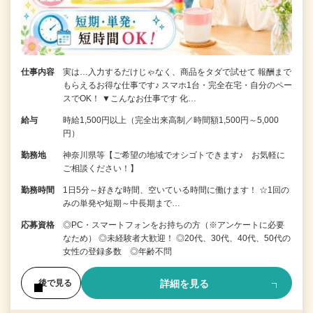
仕事内容
実は…入力するだけじゃなく、商品をタダで試せて 報酬まで
もらえるお得な仕事です♪ スマホ1台・完全在宅・自分のペー
スでOK！ ▼こんなお仕事です 化…
給与
時給1,500円以上（完全出来高制／時間額1,500円～5,000
円）
勤務地
神奈川県等【ご希望の地域でオシゴトできます♪ お気軽に
ご相談ください！】
勤務時間
1日5分～好きな時間、空いている時間に働けます！ ☆1回の
みの単発や短期～中長期まで…
応募資格
◎PC・スマートフォンをお持ちの方（※アンケートに必要
なため） ◎未経験者大歓迎！ ◎20代、30代、40代、50代の
女性の登録多数 ◎年齢不問
詳細を見る
後で見る