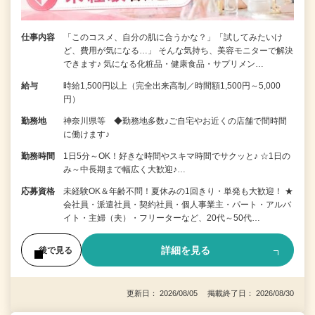
仕事内容
「このコスメ、自分の肌に合うかな？」「試してみたいけ
ど、費用が気になる…」 そんな気持ち、美容モニターで解決
できます♪ 気になる化粧品・健康食品・サプリメン…
給与
時給1,500円以上（完全出来高制／時間額1,500円～5,000
円）
勤務地
神奈川県等 ◆勤務地多数♪ご自宅やお近くの店舗で間時間
に働けます♪
勤務時間
1日5分～OK！好きな時間やスキマ時間でサクッと♪ ☆1日の
み～中長期まで幅広く大歓迎♪…
応募資格
未経験OK＆年齢不問！夏休みの1回きり・単発も大歓迎！ ★
会社員・派遣社員・契約社員・個人事業主・パート・アルバ
イト・主婦（夫）・フリーターなど、20代～50代…
詳細を見る
後で見る
更新日： 2026/08/05 掲載終了日： 2026/08/30