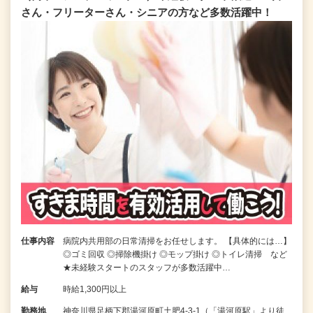
さん・フリーターさん・シニアの方など多数活躍中！
仕事内容
病院内共用部の日常清掃をお任せします。 【具体的には…】
◎ゴミ回収 ◎掃除機掛け ◎モップ掛け ◎トイレ清掃 など
★未経験スタートのスタッフが多数活躍中…
給与
時給1,300円以上
勤務地
神奈川県足柄下郡湯河原町土肥4-3-1（「湯河原駅」より徒