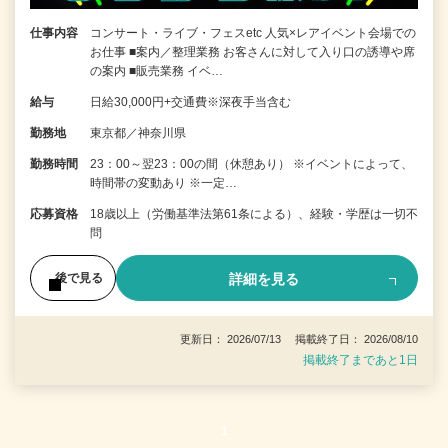
仕事内容
コンサート・ライブ・フェスetc 人気×レアイベント会場での
お仕事 ■案内／整理業務 お客さんに対して入り口の誘導や席
の案内 ■販売業務 イベ…
給与
日給30,000円+交通費※深夜手当含む
勤務地
東京都／神奈川県
勤務時間
23：00～翌23：00の間（休憩あり） ※イベントによって、
時間帯の変動あり ※一定…
応募資格
18歳以上（労働基準法第61条による）、経験・学歴は一切不
問
詳細を見る
後で見る
更新日： 2026/07/13 掲載終了日： 2026/08/10
掲載終了まであと1日
1