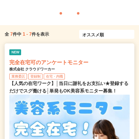
7
1
-
7
全
件中
件を表示
NEW
完全在宅可のアンケートモニター
株式会社 クラウドワーカー
業務委託
登録制
在宅・内職
【人気の在宅ワーク】│当日に謝礼をお支払い★登録する
だけでスグ働ける│単発もOK美容系モニター募集！