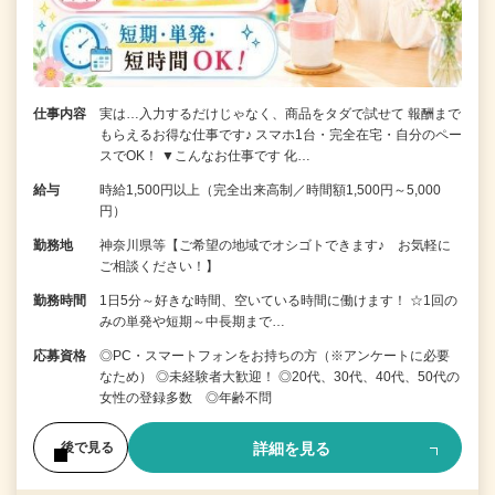
仕事内容
実は…入力するだけじゃなく、商品をタダで試せて 報酬まで
もらえるお得な仕事です♪ スマホ1台・完全在宅・自分のペー
スでOK！ ▼こんなお仕事です 化…
給与
時給1,500円以上（完全出来高制／時間額1,500円～5,000
円）
勤務地
神奈川県等【ご希望の地域でオシゴトできます♪ お気軽に
ご相談ください！】
勤務時間
1日5分～好きな時間、空いている時間に働けます！ ☆1回の
みの単発や短期～中長期まで…
応募資格
◎PC・スマートフォンをお持ちの方（※アンケートに必要
なため） ◎未経験者大歓迎！ ◎20代、30代、40代、50代の
女性の登録多数 ◎年齢不問
詳細を見る
後で見る