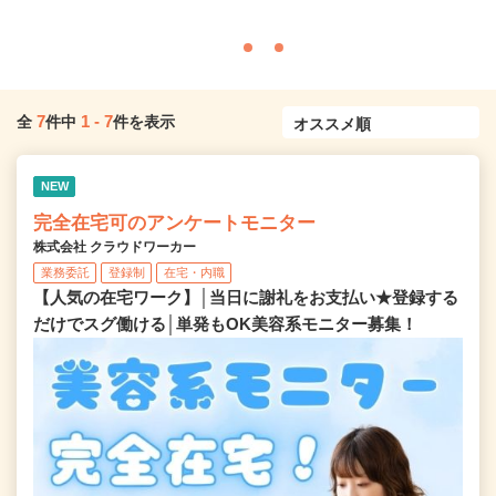
7
1
-
7
全
件中
件を表示
NEW
完全在宅可のアンケートモニター
株式会社 クラウドワーカー
業務委託
登録制
在宅・内職
【人気の在宅ワーク】│当日に謝礼をお支払い★登録する
だけでスグ働ける│単発もOK美容系モニター募集！