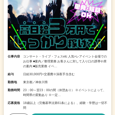
仕事内容
コンサート・ライブ・フェスetc 人気×レアイベント会場での
お仕事 ■案内／整理業務 お客さんに対して入り口の誘導や席
の案内 ■販売業務 イベ…
給与
日給30,000円+交通費※深夜手当含む
勤務地
東京都／神奈川県
勤務時間
23：00～翌23：00の間（休憩あり） ※イベントによって、
時間帯の変動あり ※一定…
応募資格
18歳以上（労働基準法第61条による）、経験・学歴は一切不
問