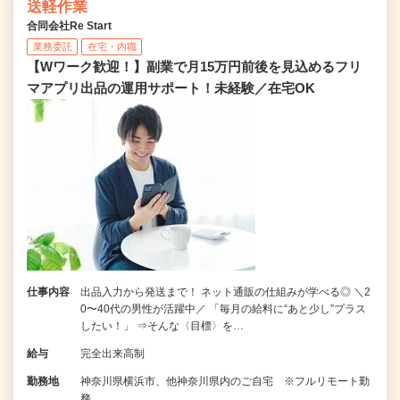
送軽作業
合同会社Re Start
業務委託
在宅・内職
【Wワーク歓迎！】副業で月15万円前後を見込めるフリ
マアプリ出品の運用サポート！未経験／在宅OK
仕事内容
出品入力から発送まで！ ネット通販の仕組みが学べる◎ ＼2
0〜40代の男性が活躍中／ 「毎月の給料に“あと少し”プラス
したい！」 ⇒そんな〈目標〉を…
給与
完全出来高制
勤務地
神奈川県横浜市、他神奈川県内のご自宅 ※フルリモート勤
務