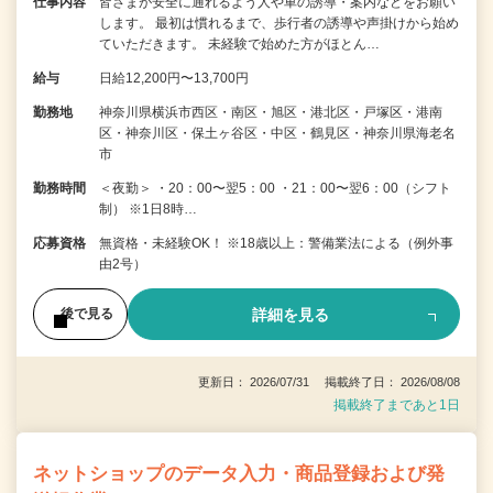
仕事内容
皆さまが安全に通れるよう人や車の誘導・案内などをお願い
します。 最初は慣れるまで、歩行者の誘導や声掛けから始め
ていただきます。 未経験で始めた方がほとん…
給与
日給12,200円〜13,700円
勤務地
神奈川県横浜市西区・南区・旭区・港北区・戸塚区・港南
区・神奈川区・保土ヶ谷区・中区・鶴見区・神奈川県海老名
市
勤務時間
＜夜勤＞ ・20：00〜翌5：00 ・21：00〜翌6：00（シフト
制） ※1日8時…
応募資格
無資格・未経験OK！ ※18歳以上：警備業法による（例外事
由2号）
詳細を見る
後で見る
更新日： 2026/07/31 掲載終了日： 2026/08/08
掲載終了まであと1日
ネットショップのデータ入力・商品登録および発