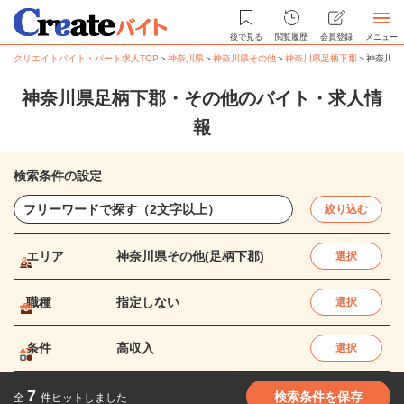
後で見る
閲覧履歴
会員登録
メニュー
クリエイトバイト・パート求人TOP
＞
神奈川県
＞
神奈川県その他
＞
神奈川県足柄下郡
＞
神奈川県
神奈川県足柄下郡・その他のバイト・求人情
報
検索条件の設定
絞り込む
エリア
神奈川県その他(足柄下郡)
選択
職種
指定しない
選択
条件
高収入
選択
7
検索条件を保存
全
件ヒットしました