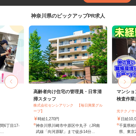
神奈川県のピックアップPR求人
フ
高齢者向け住宅の管理員・日常清
マンショ
掃スタッフ
検査作業
株式会社センシアリンク 【毎日興業グル
ープ】
光テクノサ
時給1,270円
日給10,
6丁目17-
神奈川県川崎市中原区中丸子（JR南
千葉県柏
..
武線「向河原駅」まで徒歩14分...
県、東京2