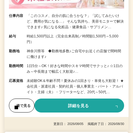
仕事内容
「このコスメ、自分の肌に合うかな？」「試してみたいけ
ど、費用が気になる…」 そんな気持ち、美容モニターで解決
できます♪ 気になる化粧品・健康食品・サプリメン…
給与
時給1,500円以上（完全出来高制／時間額1,500円～5,000
円）
勤務地
神奈川県等 ◆勤務地多数♪ご自宅やお近くの店舗で間時間
に働けます♪
勤務時間
1日5分～OK！好きな時間やスキマ時間でサクッと♪ ☆1日の
み～中長期まで幅広く大歓迎♪…
応募資格
未経験OK＆年齢不問！夏休みの1回きり・単発も大歓迎！ ★
会社員・派遣社員・契約社員・個人事業主・パート・アルバ
イト・主婦（夫）・フリーターなど、20代～50代…
詳細を見る
後で見る
更新日： 2026/08/05 掲載終了日： 2026/08/30