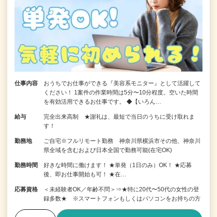
仕事内容
おうちでお仕事ができる『美容系モニター』として活躍して
ください！ 1案件の作業時間は5分〜10分程度。空いた時間
を有効活用できるお仕事です。 ◆【いろん…
給与
完全出来高制 ★謝礼は、最短で当日のうちに受け取れま
す！
勤務地
ご自宅※フルリモート勤務 神奈川県横浜市その他、神奈川
県全域を含むおよび日本全国で勤務可能(在宅OK)
勤務時間
好きな時間に働けます！ ★単発（1日のみ）OK！ ★応募
後、即お仕事開始も可！ ★在…
応募資格
＜未経験者OK／年齢不問＞⇒★特に20代〜50代の女性の登
録多数★ ※スマートフォンもしくはパソコンをお持ちの方