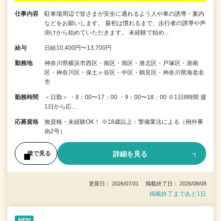
仕事内容
駐車場周辺で皆さまが安全に通れるよう人や車の誘導・案内
などをお願いします。 最初は慣れるまで、歩行者の誘導や声
掛けから始めていただきます。 未経験で始め…
給与
日給10,400円〜13,700円
勤務地
神奈川県横浜市西区・南区・旭区・港北区・戸塚区・港南
区・神奈川区・保土ヶ谷区・中区・鶴見区・神奈川県海老名
市
勤務時間
＜日勤＞ ・8：00〜17：00 ・9：00〜18：00 ※1日8時間 週
1日から応…
応募資格
無資格・未経験OK！ ※18歳以上：警備業法による（例外事
由2号）
詳細を見る
後で見る
更新日： 2026/07/31 掲載終了日： 2026/08/08
掲載終了まであと1日
NEW