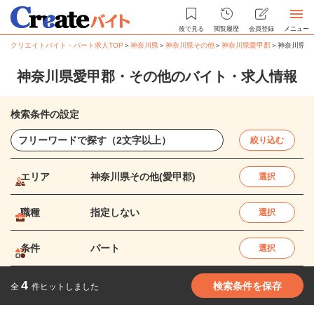
後で見る
閲覧履歴
会員登録
メニュー
クリエイトバイト・パート求人TOP
＞
神奈川県
＞
神奈川県その他
＞
神奈川県愛甲郡
＞
神奈川県愛
神奈川県愛甲郡・その他のバイト・求人情報
検索条件の設定
絞り込む
エリア
神奈川県その他(愛甲郡)
選択
職種
指定しない
選択
条件
パート
選択
4
検索条件を保存
全
件ヒットしました