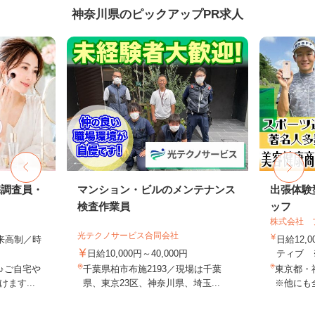
神奈川県のピックアップPR求人
宅調査員・
マンション・ビルのメンテナンス
出張体験
検査作業員
ッフ
株式会社 
光テクノサービス合同会社
出来高制／時
日給12,
日給10,000円～40,000円
ティブ ※
♪ご自宅や
千葉県柏市布施2193／現場は千葉
東京都・
ます...
県、東京23区、神奈川県、埼玉...
※他にも