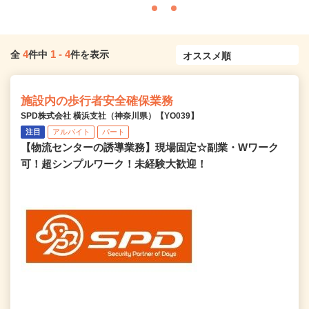
4
1
-
4
全
件中
件を表示
施設内の歩行者安全確保業務
SPD株式会社 横浜支社（神奈川県）【YO039】
注目
アルバイト
パート
【物流センターの誘導業務】現場固定☆副業・Wワーク
可！超シンプルワーク！未経験大歓迎！