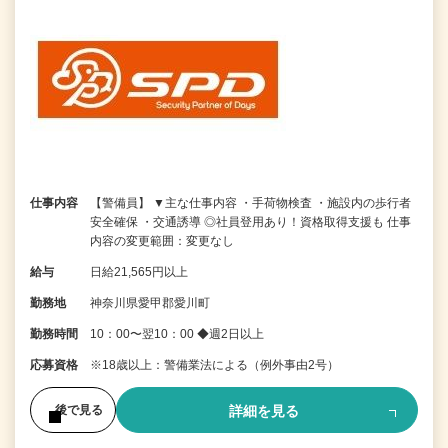
仕事内容
【警備員】 ▼主な仕事内容 ・手荷物検査 ・施設内の歩行者
安全確保 ・交通誘導 ◎社員登用あり！資格取得支援も 仕事
内容の変更範囲：変更なし
給与
日給21,565円以上
勤務地
神奈川県愛甲郡愛川町
勤務時間
10：00〜翌10：00 ◆週2日以上
応募資格
※18歳以上：警備業法による（例外事由2号）
詳細を見る
後で見る