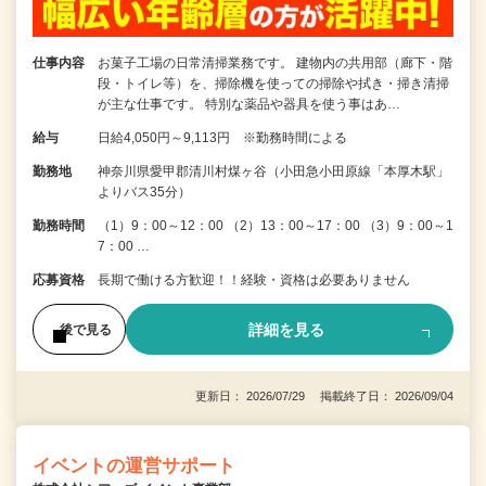
仕事内容
お菓子工場の日常清掃業務です。 建物内の共用部（廊下・階
段・トイレ等）を、掃除機を使っての掃除や拭き・掃き清掃
が主な仕事です。 特別な薬品や器具を使う事はあ…
給与
日給4,050円～9,113円 ※勤務時間による
勤務地
神奈川県愛甲郡清川村煤ヶ谷（小田急小田原線「本厚木駅」
よりバス35分）
勤務時間
（1）9：00～12：00 （2）13：00～17：00 （3）9：00～1
7：00 …
応募資格
長期で働ける方歓迎！！経験・資格は必要ありません
詳細を見る
後で見る
更新日： 2026/07/29 掲載終了日： 2026/09/04
イベントの運営サポート