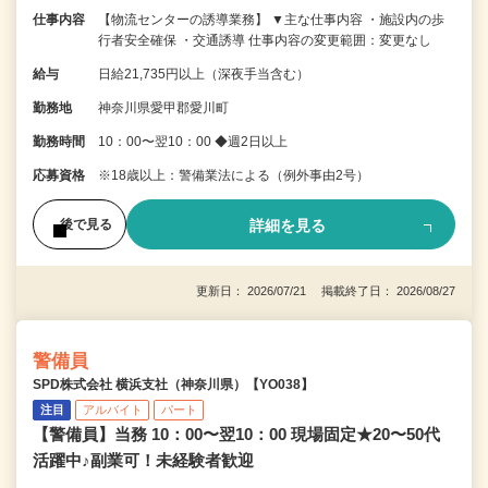
仕事内容
【物流センターの誘導業務】 ▼主な仕事内容 ・施設内の歩
行者安全確保 ・交通誘導 仕事内容の変更範囲：変更なし
給与
日給21,735円以上（深夜手当含む）
勤務地
神奈川県愛甲郡愛川町
勤務時間
10：00〜翌10：00 ◆週2日以上
応募資格
※18歳以上：警備業法による（例外事由2号）
詳細を見る
後で見る
更新日： 2026/07/21 掲載終了日： 2026/08/27
警備員
SPD株式会社 横浜支社（神奈川県）【YO038】
注目
アルバイト
パート
【警備員】当務 10：00〜翌10：00 現場固定★20〜50代
活躍中♪副業可！未経験者歓迎