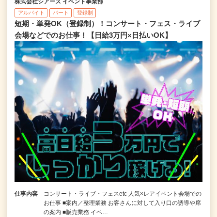
株式会社シアーズ イベント事業部
アルバイト
パート
登録制
短期・単発OK（登録制）！コンサート・フェス・ライブ
会場などでのお仕事！【日給3万円×日払いOK】
仕事内容
コンサート・ライブ・フェスetc 人気×レアイベント会場での
お仕事 ■案内／整理業務 お客さんに対して入り口の誘導や席
の案内 ■販売業務 イベ…