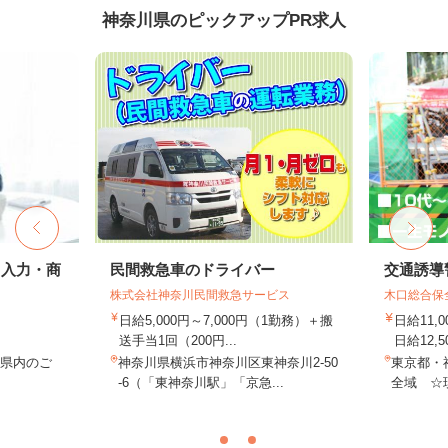
神奈川県のピックアップPR求人
タ入力・商
民間救急車のドライバー
交通誘導
株式会社神奈川民間救急サービス
木口総合保
日給5,000円～7,000円（1勤務）＋搬
日給11,
送手当1回（200円...
日給12,5
川県内のご
神奈川県横浜市神奈川区東神奈川2-50
東京都・
務
-6（「東神奈川駅」「京急...
全域 ☆