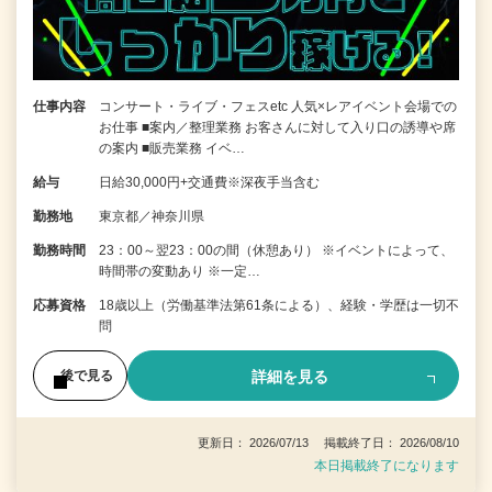
仕事内容
コンサート・ライブ・フェスetc 人気×レアイベント会場での
お仕事 ■案内／整理業務 お客さんに対して入り口の誘導や席
の案内 ■販売業務 イベ…
給与
日給30,000円+交通費※深夜手当含む
勤務地
東京都／神奈川県
勤務時間
23：00～翌23：00の間（休憩あり） ※イベントによって、
時間帯の変動あり ※一定…
応募資格
18歳以上（労働基準法第61条による）、経験・学歴は一切不
問
詳細を見る
後で見る
更新日： 2026/07/13 掲載終了日： 2026/08/10
本日掲載終了になります