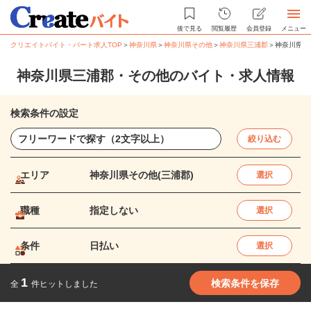
後で見る
閲覧履歴
会員登録
メニュー
クリエイトバイト・パート求人TOP
＞
神奈川県
＞
神奈川県その他
＞
神奈川県三浦郡
＞
神奈川県三
神奈川県三浦郡・その他のバイト・求人情報
検索条件の設定
絞り込む
エリア
神奈川県その他(三浦郡)
選択
職種
指定しない
選択
条件
日払い
選択
1
検索条件を保存
全
件ヒットしました