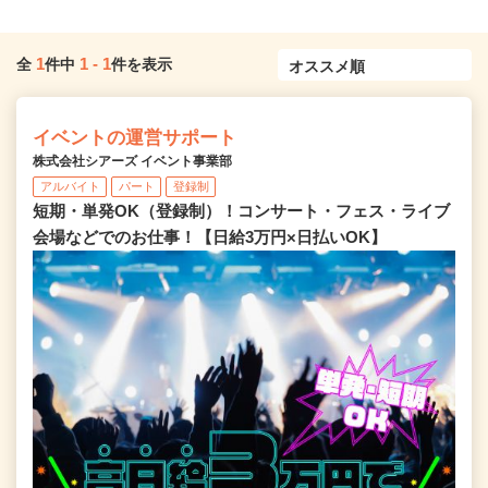
1
1
-
1
全
件中
件を表示
イベントの運営サポート
株式会社シアーズ イベント事業部
アルバイト
パート
登録制
短期・単発OK（登録制）！コンサート・フェス・ライブ
会場などでのお仕事！【日給3万円×日払いOK】