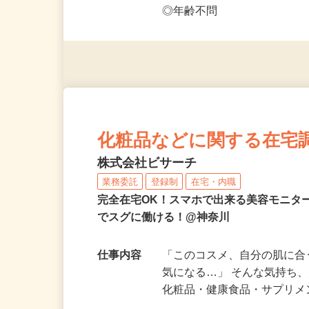
応募資格
◎PC・スマートフォンをお
◎未経験者大歓迎！ ◎20代
◎年齢不問
化粧品などに関する在宅
株式会社ビサーチ
業務委託
登録制
在宅・内職
完全在宅OK！スマホで出来る美容モニタ
でスグに働ける！@神奈川
仕事内容
「このコスメ、自分の肌に
気になる…」 そんな気持ち