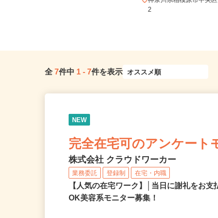
ご自宅※フルリモート勤務 埼玉県
エリアおよび日本全国で勤務可能
神奈川県相模原市中央区千
（...
2
全
7
件中
1
-
7
件を表示
NEW
完全在宅可のアンケート
株式会社 クラウドワーカー
業務委託
登録制
在宅・内職
【人気の在宅ワーク】│当日に謝礼をお支
OK美容系モニター募集！