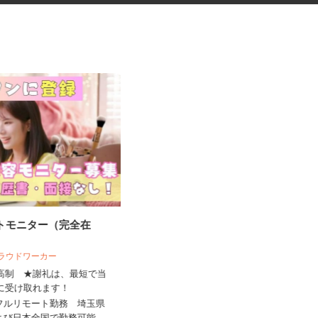
ートモニター（完全在
美甲沙龍的員工 サロンのネイ
リスト
 クラウドワーカー
来高制 ★謝礼は、最短で当
株式会社 M‘sコーポレーション
ちに受け取れます！
時薪 ¥1,225 以上