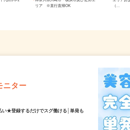
ご自宅
代田1-3-1
神奈川県川崎市・横浜市及び近郊エ
エリア
リア ※直行直帰OK
（...
モニター
払い★登録するだけでスグ働ける│単発も