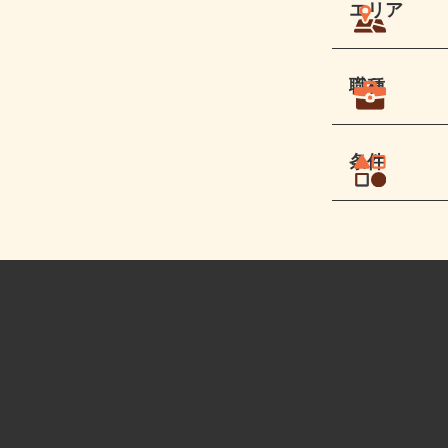
エリア
職種
条件