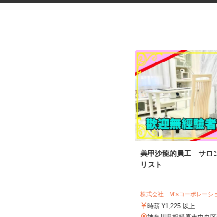
アンケートモニター（完全在
美甲沙龍的員工 サロ
宅）
リスト
株式会社 クラウドワーカー
完全出来高制 ★謝礼は、最短で当
株式会社 M‘sコーポレー
日のうちに受け取れます！
時薪 ¥1,225 以上