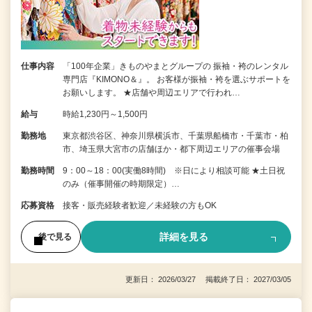
仕事内容
「100年企業」きものやまとグループの 振袖・袴のレンタル
専門店『KIMONO＆』。 お客様が振袖・袴を選ぶサポートを
お願いします。 ★店舗や周辺エリアで行われ…
給与
時給1,230円～1,500円
勤務地
東京都渋谷区、神奈川県横浜市、千葉県船橋市・千葉市・柏
市、埼玉県大宮市の店舗ほか・都下周辺エリアの催事会場
勤務時間
9：00～18：00(実働8時間) ※日により相談可能 ★土日祝
のみ（催事開催の時期限定）…
応募資格
接客・販売経験者歓迎／未経験の方もOK
詳細を見る
後で見る
更新日： 2026/03/27 掲載終了日： 2027/03/05