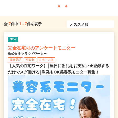
7
1
-
7
全
件中
件を表示
NEW
完全在宅可のアンケートモニター
株式会社 クラウドワーカー
業務委託
登録制
在宅・内職
【人気の在宅ワーク】│当日に謝礼をお支払い★登録する
だけでスグ働ける│単発もOK美容系モニター募集！