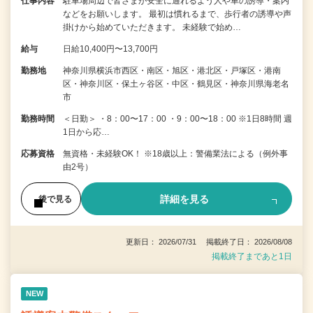
仕事内容
駐車場周辺で皆さまが安全に通れるよう人や車の誘導・案内
などをお願いします。 最初は慣れるまで、歩行者の誘導や声
掛けから始めていただきます。 未経験で始め…
給与
日給10,400円〜13,700円
勤務地
神奈川県横浜市西区・南区・旭区・港北区・戸塚区・港南
区・神奈川区・保土ヶ谷区・中区・鶴見区・神奈川県海老名
市
勤務時間
＜日勤＞ ・8：00〜17：00 ・9：00〜18：00 ※1日8時間 週
1日から応…
応募資格
無資格・未経験OK！ ※18歳以上：警備業法による（例外事
由2号）
詳細を見る
後で見る
更新日： 2026/07/31 掲載終了日： 2026/08/08
掲載終了まであと1日
NEW