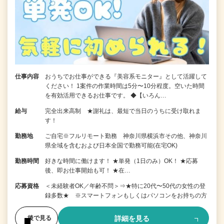
仕事内容
おうちでお仕事ができる『美容系モニター』として活躍して
ください！ 1案件の作業時間は5分〜10分程度。空いた時間
を有効活用できるお仕事です。 ◆【いろん…
給与
完全出来高制 ★謝礼は、最短で当日のうちに受け取れま
す！
勤務地
ご自宅※フルリモート勤務 神奈川県横浜市その他、神奈川
県全域を含むおよび日本全国で勤務可能(在宅OK)
勤務時間
好きな時間に働けます！ ★単発（1日のみ）OK！ ★応募
後、即お仕事開始も可！ ★在…
応募資格
＜未経験者OK／年齢不問＞⇒★特に20代〜50代の女性の登
録多数★ ※スマートフォンもしくはパソコンをお持ちの方
詳細を見る
後で見る