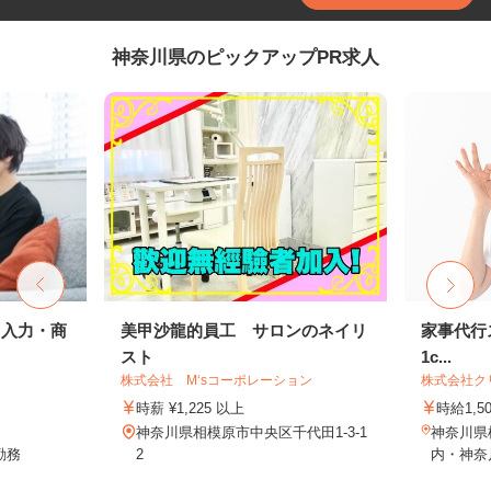
神奈川県のピックアップPR求人
タ入力・商
美甲沙龍的員工 サロンのネイリ
家事代行ス
スト
1c...
株式会社 M‘sコーポレーション
株式会社ク
時薪 ¥1,225 以上
時給1,5
神奈川県相模原市中央区千代田1-3-1
神奈川県
勤務
2
内・神奈