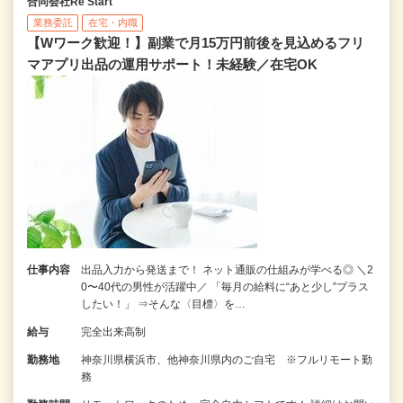
合同会社Re Start
業務委託
在宅・内職
【Wワーク歓迎！】副業で月15万円前後を見込めるフリ
マアプリ出品の運用サポート！未経験／在宅OK
仕事内容
出品入力から発送まで！ ネット通販の仕組みが学べる◎ ＼2
0〜40代の男性が活躍中／ 「毎月の給料に“あと少し”プラス
したい！」 ⇒そんな〈目標〉を…
給与
完全出来高制
勤務地
神奈川県横浜市、他神奈川県内のご自宅 ※フルリモート勤
務