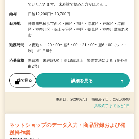
ていただきます。 未経験で始めた方がほとん…
給与
日給12,200円〜13,700円
勤務地
神奈川県横浜市西区・南区・旭区・港北区・戸塚区・港南
区・神奈川区・保土ヶ谷区・中区・鶴見区・神奈川県海老名
市
勤務時間
＜夜勤＞ ・20：00〜翌5：00 ・21：00〜翌6：00（シフト
制） ※1日8時…
応募資格
無資格・未経験OK！ ※18歳以上：警備業法による（例外事
由2号）
詳細を見る
後で見る
更新日： 2026/07/31 掲載終了日： 2026/08/08
掲載終了まであと1日
ネットショップのデータ入力・商品登録および発
送軽作業