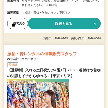
勤務時間
リモートワークのため、完全自由シフトです！ 詳細はお問い
合わせください。 ＜会社営…
応募資格
＼経験・資格・学歴いっさい不問！／
詳細を見る
後で見る
更新日： 2026/07/15 掲載終了日： 2026/08/26
振袖・袴レンタルの催事販売スタッフ
株式会社アニバーサリー
登録制
《登録制》入れる土日祝だけ&週1日～OK！着付けや着物
の知識もイチから学べる♪【東京エリア】