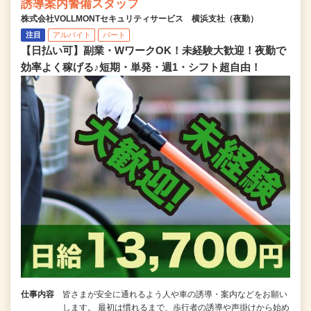
誘導案内警備スタッフ
株式会社VOLLMONTセキュリティサービス 横浜支社（夜勤）
注目
アルバイト
パート
【日払い可】副業・WワークOK！未経験大歓迎！夜勤で
効率よく稼げる♪短期・単発・週1・シフト超自由！
仕事内容
皆さまが安全に通れるよう人や車の誘導・案内などをお願い
します。 最初は慣れるまで、歩行者の誘導や声掛けから始め