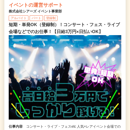
イベントの運営サポート
株式会社シアーズ イベント事業部
アルバイト
パート
登録制
短期・単発OK（登録制）！コンサート・フェス・ライブ
会場などでのお仕事！【日給3万円×日払いOK】
仕事内容
コンサート・ライブ・フェスetc 人気×レアイベント会場での