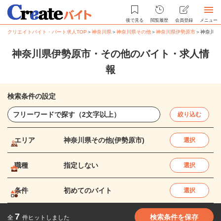
後で見る
閲覧履歴
会員登録
メニュー
クリエイトバイト・パート求人TOP
＞
神奈川県
＞
神奈川県その他
＞
神奈川県伊勢原市
＞
神奈川県
神奈川県伊勢原市・その他のバイト・求人情
報
検索条件の設定
絞り込む
エリア
神奈川県その他(伊勢原市)
選択
職種
指定しない
選択
条件
初めてのバイト
選択
7
検索条件を保存
全
件ヒットしました