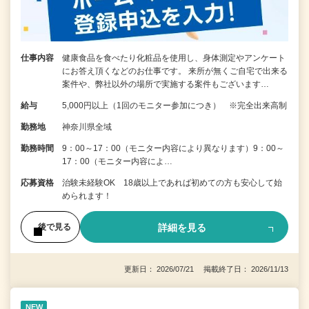
仕事内容
健康食品を食べたり化粧品を使用し、身体測定やアンケート
にお答え頂くなどのお仕事です。 来所が無くご自宅で出来る
案件や、弊社以外の場所で実施する案件もございます…
給与
5,000円以上（1回のモニター参加につき） ※完全出来高制
勤務地
神奈川県全域
勤務時間
9：00～17：00（モニター内容により異なります）9：00～
17：00（モニター内容によ…
応募資格
治験未経験OK 18歳以上であれば初めての方も安心して始
められます！
詳細を見る
後で見る
更新日： 2026/07/21 掲載終了日： 2026/11/13
NEW