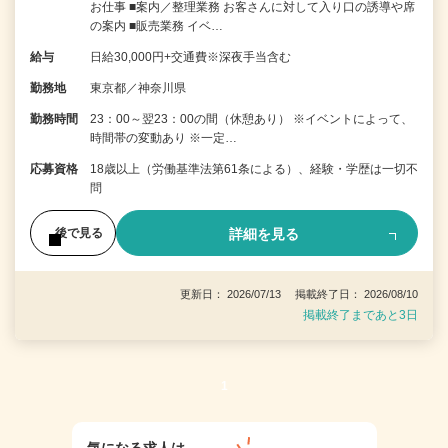
お仕事 ■案内／整理業務 お客さんに対して入り口の誘導や席
の案内 ■販売業務 イベ…
給与
日給30,000円+交通費※深夜手当含む
勤務地
東京都／神奈川県
勤務時間
23：00～翌23：00の間（休憩あり） ※イベントによって、
時間帯の変動あり ※一定…
応募資格
18歳以上（労働基準法第61条による）、経験・学歴は一切不
問
詳細を見る
後で見る
更新日： 2026/07/13 掲載終了日： 2026/08/10
掲載終了まであと3日
1
気になる求人は