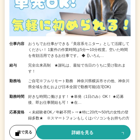
仕事内容
おうちでお仕事ができる『美容系モニター』として活躍して
ください！ 1案件の作業時間は5分〜10分程度。空いた時間
を有効活用できるお仕事です。 ◆【いろん…
給与
完全出来高制 ★謝礼は、最短で当日のうちに受け取れま
す！
勤務地
ご自宅※フルリモート勤務 神奈川県横浜市その他、神奈川
県全域を含むおよび日本全国で勤務可能(在宅OK)
勤務時間
好きな時間に働けます！ ★単発（1日のみ）OK！ ★応募
後、即お仕事開始も可！ ★在…
応募資格
＜未経験者OK／年齢不問＞⇒★特に20代〜50代の女性の登
録多数★ ※スマートフォンもしくはパソコンをお持ちの方
詳細を見る
後で見る