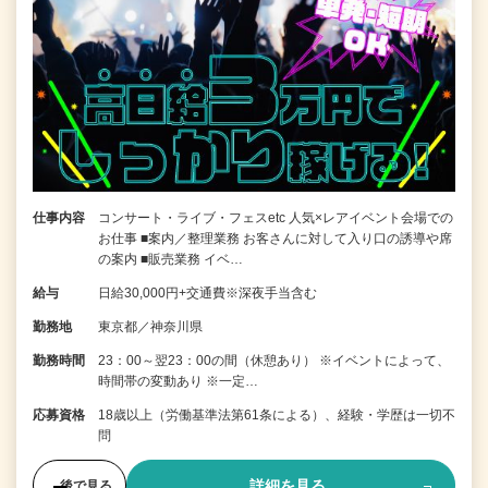
仕事内容
コンサート・ライブ・フェスetc 人気×レアイベント会場での
お仕事 ■案内／整理業務 お客さんに対して入り口の誘導や席
の案内 ■販売業務 イベ…
給与
日給30,000円+交通費※深夜手当含む
勤務地
東京都／神奈川県
勤務時間
23：00～翌23：00の間（休憩あり） ※イベントによって、
時間帯の変動あり ※一定…
応募資格
18歳以上（労働基準法第61条による）、経験・学歴は一切不
問
詳細を見る
後で見る