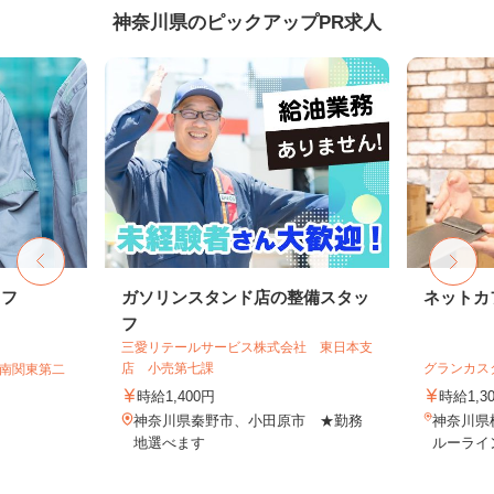
神奈川県のピックアップPR求人
ッフ
ガソリンスタンド店の整備スタッ
ネットカ
フ
三愛リテールサービス株式会社 東日本支
店 小売第七課
グランカス
T南関東第二
時給1,400円
時給1,3
神奈川県秦野市、小田原市 ★勤務
神奈川県
地選べます
ルーライ