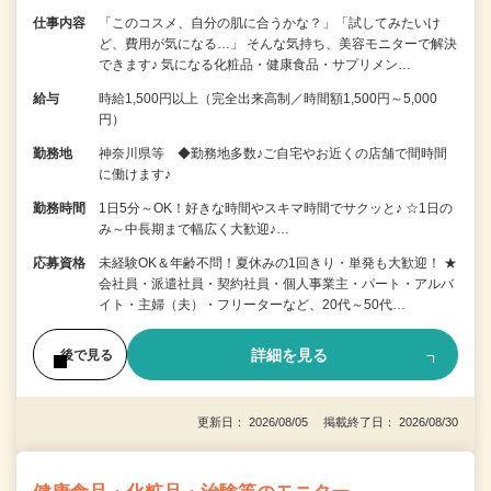
仕事内容
「このコスメ、自分の肌に合うかな？」「試してみたいけ
ど、費用が気になる…」 そんな気持ち、美容モニターで解決
できます♪ 気になる化粧品・健康食品・サプリメン…
給与
時給1,500円以上（完全出来高制／時間額1,500円～5,000
円）
勤務地
神奈川県等 ◆勤務地多数♪ご自宅やお近くの店舗で間時間
に働けます♪
勤務時間
1日5分～OK！好きな時間やスキマ時間でサクッと♪ ☆1日の
み～中長期まで幅広く大歓迎♪…
応募資格
未経験OK＆年齢不問！夏休みの1回きり・単発も大歓迎！ ★
会社員・派遣社員・契約社員・個人事業主・パート・アルバ
イト・主婦（夫）・フリーターなど、20代～50代…
詳細を見る
後で見る
更新日： 2026/08/05 掲載終了日： 2026/08/30