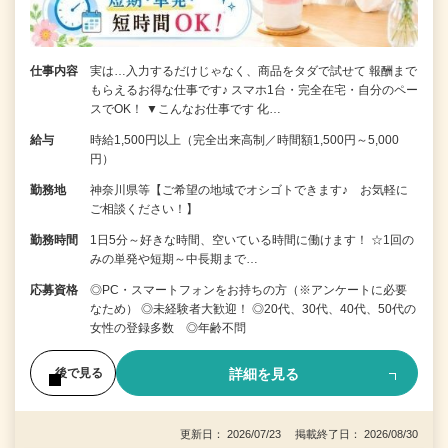
仕事内容
実は…入力するだけじゃなく、商品をタダで試せて 報酬まで
もらえるお得な仕事です♪ スマホ1台・完全在宅・自分のペー
スでOK！ ▼こんなお仕事です 化…
給与
時給1,500円以上（完全出来高制／時間額1,500円～5,000
円）
勤務地
神奈川県等【ご希望の地域でオシゴトできます♪ お気軽に
ご相談ください！】
勤務時間
1日5分～好きな時間、空いている時間に働けます！ ☆1回の
みの単発や短期～中長期まで…
応募資格
◎PC・スマートフォンをお持ちの方（※アンケートに必要
なため） ◎未経験者大歓迎！ ◎20代、30代、40代、50代の
女性の登録多数 ◎年齢不問
詳細を見る
後で見る
更新日： 2026/07/23 掲載終了日： 2026/08/30