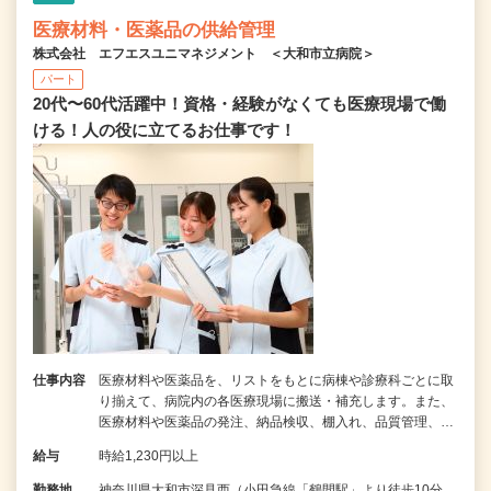
医療材料・医薬品の供給管理
株式会社 エフエスユニマネジメント ＜大和市立病院＞
パート
20代〜60代活躍中！資格・経験がなくても医療現場で働
ける！人の役に立てるお仕事です！
仕事内容
医療材料や医薬品を、リストをもとに病棟や診療科ごとに取
り揃えて、病院内の各医療現場に搬送・補充します。また、
医療材料や医薬品の発注、納品検収、棚入れ、品質管理、…
給与
時給1,230円以上
勤務地
神奈川県大和市深見西（小田急線「鶴間駅」より徒歩10分、