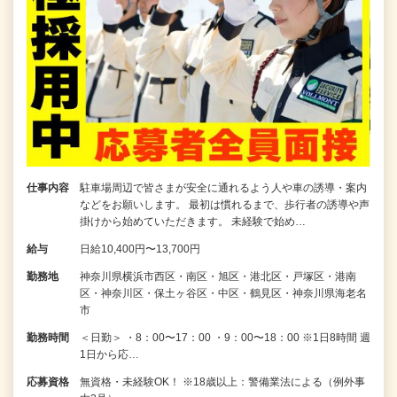
仕事内容
駐車場周辺で皆さまが安全に通れるよう人や車の誘導・案内
などをお願いします。 最初は慣れるまで、歩行者の誘導や声
掛けから始めていただきます。 未経験で始め…
給与
日給10,400円〜13,700円
勤務地
神奈川県横浜市西区・南区・旭区・港北区・戸塚区・港南
区・神奈川区・保土ヶ谷区・中区・鶴見区・神奈川県海老名
市
勤務時間
＜日勤＞ ・8：00〜17：00 ・9：00〜18：00 ※1日8時間 週
1日から応…
応募資格
無資格・未経験OK！ ※18歳以上：警備業法による（例外事