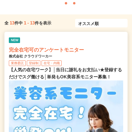
13
1
-
13
全
件中
件を表示
NEW
完全在宅可のアンケートモニター
株式会社 クラウドワーカー
業務委託
登録制
在宅・内職
【人気の在宅ワーク】│当日に謝礼をお支払い★登録する
だけでスグ働ける│単発もOK美容系モニター募集！