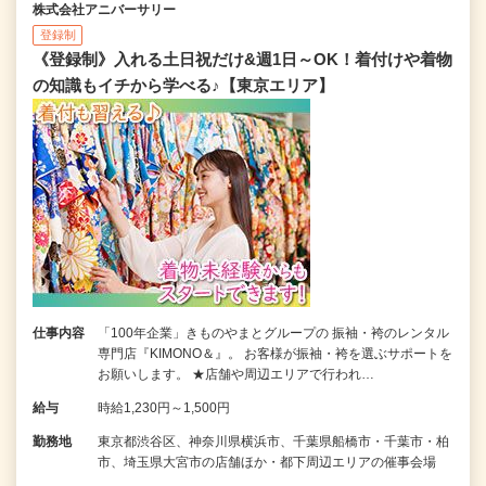
株式会社アニバーサリー
登録制
《登録制》入れる土日祝だけ&週1日～OK！着付けや着物
の知識もイチから学べる♪【東京エリア】
仕事内容
「100年企業」きものやまとグループの 振袖・袴のレンタル
専門店『KIMONO＆』。 お客様が振袖・袴を選ぶサポートを
お願いします。 ★店舗や周辺エリアで行われ…
給与
時給1,230円～1,500円
勤務地
東京都渋谷区、神奈川県横浜市、千葉県船橋市・千葉市・柏
市、埼玉県大宮市の店舗ほか・都下周辺エリアの催事会場