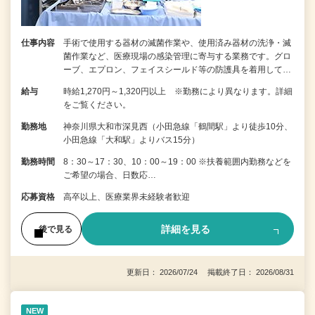
仕事内容
手術で使用する器材の滅菌作業や、使用済み器材の洗浄・滅
菌作業など、医療現場の感染管理に寄与する業務です。グロ
ーブ、エプロン、フェイスシールド等の防護具を着用して…
給与
時給1,270円～1,320円以上 ※勤務により異なります。詳細
をご覧ください。
勤務地
神奈川県大和市深見西（小田急線「鶴間駅」より徒歩10分、
小田急線「大和駅」よりバス15分）
勤務時間
8：30～17：30、10：00～19：00 ※扶養範囲内勤務などを
ご希望の場合、日数応…
応募資格
高卒以上、医療業界未経験者歓迎
詳細を見る
後で見る
更新日： 2026/07/24 掲載終了日： 2026/08/31
NEW