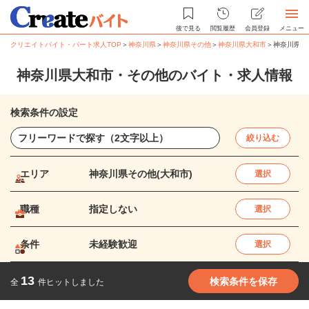
後で見る
閲覧履歴
会員登録
メニュー
クリエイトバイト・パート求人TOP
＞
神奈川県
＞
神奈川県その他
＞
神奈川県大和市
＞
神奈川県大
神奈川県大和市・その他のバイト・求人情報
検索条件の設定
絞り込む
エリア
神奈川県その他(大和市)
選択
職種
指定しない
選択
条件
未経験歓迎
選択
13
検索条件を保存
全
件ヒットしました