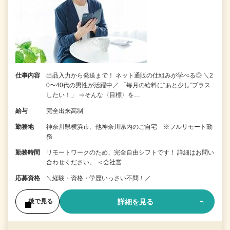
仕事内容
出品入力から発送まで！ ネット通販の仕組みが学べる◎ ＼2
0〜40代の男性が活躍中／ 「毎月の給料に“あと少し”プラス
したい！」 ⇒そんな〈目標〉を…
給与
完全出来高制
勤務地
神奈川県横浜市、他神奈川県内のご自宅 ※フルリモート勤
務
勤務時間
リモートワークのため、完全自由シフトです！ 詳細はお問い
合わせください。 ＜会社営…
応募資格
＼経験・資格・学歴いっさい不問！／
詳細を見る
後で見る