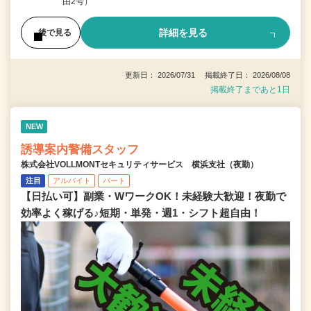
由2号）
詳細を見る
後で見る
更新日： 2026/07/31 掲載終了日： 2026/08/08
掲載終了まであと1日
NEW
誘導案内警備スタッフ
株式会社VOLLMONTセキュリティサービス 横浜支社（夜勤）
注目
アルバイト
パート
【日払い可】副業・WワークOK！未経験大歓迎！夜勤で
効率よく稼げる♪短期・単発・週1・シフト超自由！