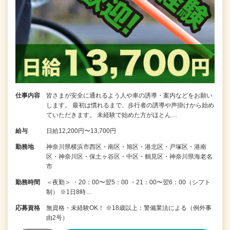
仕事内容
皆さまが安全に通れるよう人や車の誘導・案内などをお願い
します。 最初は慣れるまで、歩行者の誘導や声掛けから始め
ていただきます。 未経験で始めた方がほとん…
給与
日給12,200円〜13,700円
勤務地
神奈川県横浜市西区・南区・旭区・港北区・戸塚区・港南
区・神奈川区・保土ヶ谷区・中区・鶴見区・神奈川県海老名
市
勤務時間
＜夜勤＞ ・20：00〜翌5：00 ・21：00〜翌6：00（シフト
制） ※1日8時…
応募資格
無資格・未経験OK！ ※18歳以上：警備業法による（例外事
由2号）