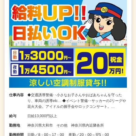
仕事内容
◆交通誘導警備‥小さなお子さんやおばあちゃんを守った
り、車両の誘導etc… ◆イベント警備‥サッカーのJリーグや
花火大会。アイドルの握手会やロックコンサート。…
給与
日給13,000円以上
勤務地
神奈川県大和市 その他 神奈川県内近隣各所
勤務時間
日勤／8：00～17：00 夜勤／20：00～翌5：00