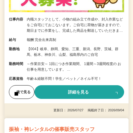
仕事内容
内職スタッフとして、小物の組み立て作成や、封入作業など
をご自宅にておこないます。ご自宅に荷物が届きますので、
期日までに作業をし、完成した商品を郵送していただきま…
給与
報酬 完全出来高制
勤務地
【004】岐阜、静岡、愛知、三重、新潟、長野、茨城、群
馬、栃木、神奈川、山梨、福島県内のご自宅
勤務時間
～作業目安～ 1回につき作業期間、 1週間～3週間程度の お
仕事を用意しています。 …
応募資格
年齢＆経験不問！学生／ペット／ネイル不可！
詳細を見る
後で見る
更新日： 2026/07/27 掲載終了日： 2026/09/04
振袖・袴レンタルの催事販売スタッフ